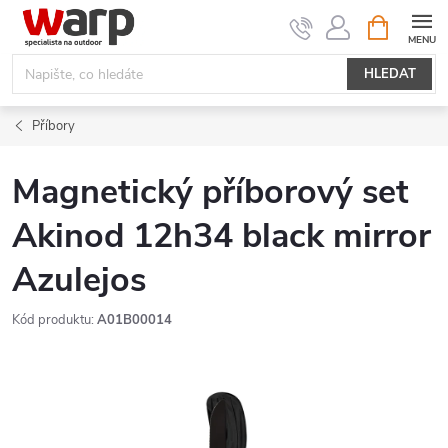
Přejít
NÁKUPNÍ
KOŠÍK
na
obsah
HLEDAT
Příbory
Magnetický příborový set
Akinod 12h34 black mirror
Azulejos
Kód produktu:
A01B00014