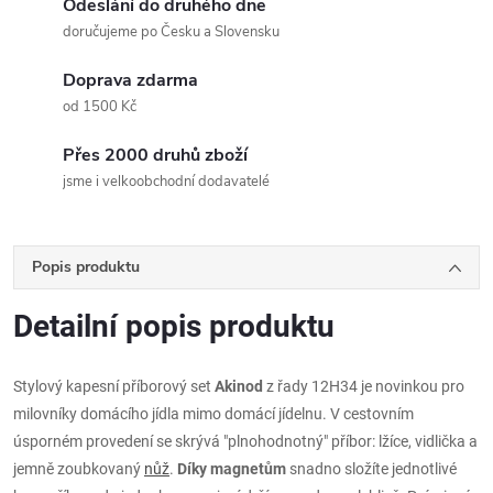
Odeslání do druhého dne
doručujeme po Česku a Slovensku
Doprava zdarma
od 1500 Kč
Přes 2000 druhů zboží
jsme i velkoobchodní dodavatelé
Popis produktu
Detailní popis produktu
Stylový kapesní příborový set
Akinod
z řady 12H34 je novinkou pro
milovníky domácího jídla mimo domácí jídelnu. V cestovním
úsporném provedení se skrývá "plnohodnotný" příbor: lžíce, vidlička a
jemně zoubkovaný
nůž
.
Díky magnetům
snadno složíte jednotlivé