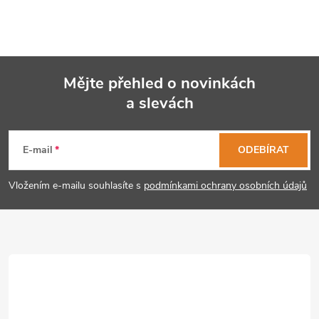
Mějte přehled o novinkách
a slevách
Z
á
E-mail
ODEBÍRAT
p
Vložením e-mailu souhlasíte s
podmínkami ochrany osobních údajů
a
t
í