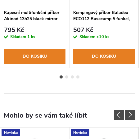
Kapesní multifunkční příbor
Kempingový příbor Baladeo
Akinod 13h25 black mirror
ECO112 Basecamp 5 funkcí,
finish Red Tartan
nerezová ocel, neoprenové
795 Kč
507 Kč
pouzdro
Skladem
1 ks
Skladem
>10 ks
DO KOŠÍKU
DO KOŠÍKU
Novinka
Novinka