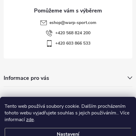
eshop
@
warp-sport.com
+420 568 824 200
+420 603 866 533
Informace pro vás
Nejhledanější
Tento web používá soubory cookie. Dalším procházením
tohoto webu vyjadřujete souhlas s jejich používáním.. Více
informací
zde
.
Důležité odkazy
Nastavení