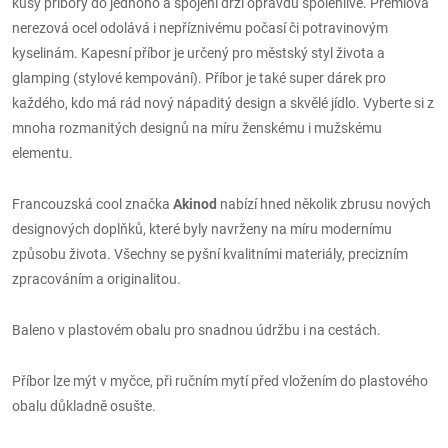
kusy příbory do jednoho a spojení drží opravdu spolehlivě. Prémiová
nerezová ocel odolává i nepříznivému počasí či potravinovým
kyselinám. Kapesní příbor je určený pro městský styl života a
glamping (stylové kempování). Příbor je také super dárek pro
každého, kdo má rád nový nápaditý design a skvělé jídlo. Vyberte si z
mnoha rozmanitých designů na míru ženskému i mužskému
elementu.
Francouzská cool značka
Akinod
nabízí hned několik zbrusu nových
designových doplňků, které byly navrženy na míru modernímu
způsobu života. Všechny se pyšní kvalitními materiály, precizním
zpracováním a originalitou.
Baleno v plastovém obalu pro snadnou údržbu i na cestách.
Příbor lze mýt v myčce, při ručním mytí před vložením do plastového
obalu důkladně osušte.