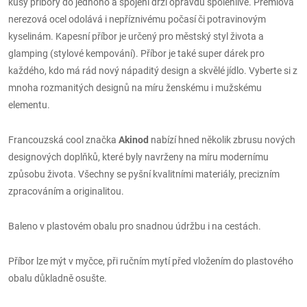
kusy příbory do jednoho a spojení drží opravdu spolehlivě. Prémiová
nerezová ocel odolává i nepříznivému počasí či potravinovým
kyselinám. Kapesní příbor je určený pro městský styl života a
glamping (stylové kempování). Příbor je také super dárek pro
každého, kdo má rád nový nápaditý design a skvělé jídlo. Vyberte si z
mnoha rozmanitých designů na míru ženskému i mužskému
elementu.
Francouzská cool značka
Akinod
nabízí hned několik zbrusu nových
designových doplňků, které byly navrženy na míru modernímu
způsobu života. Všechny se pyšní kvalitními materiály, precizním
zpracováním a originalitou.
Baleno v plastovém obalu pro snadnou údržbu i na cestách.
Příbor lze mýt v myčce, při ručním mytí před vložením do plastového
obalu důkladně osušte.