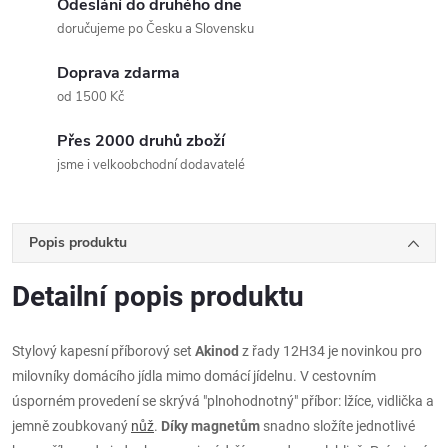
Odeslání do druhého dne
doručujeme po Česku a Slovensku
Doprava zdarma
od 1500 Kč
Přes 2000 druhů zboží
jsme i velkoobchodní dodavatelé
Popis produktu
Detailní popis produktu
Stylový kapesní příborový set
Akinod
z řady 12H34 je novinkou pro
milovníky domácího jídla mimo domácí jídelnu. V cestovním
úsporném provedení se skrývá "plnohodnotný" příbor: lžíce, vidlička a
jemně zoubkovaný
nůž
.
Díky magnetům
snadno složíte jednotlivé