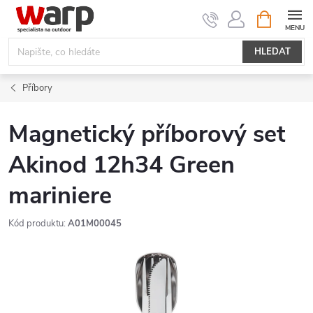
Přejít
NÁKUPNÍ
KOŠÍK
na
obsah
HLEDAT
Příbory
Magnetický příborový set
Akinod 12h34 Green
mariniere
Kód produktu:
A01M00045