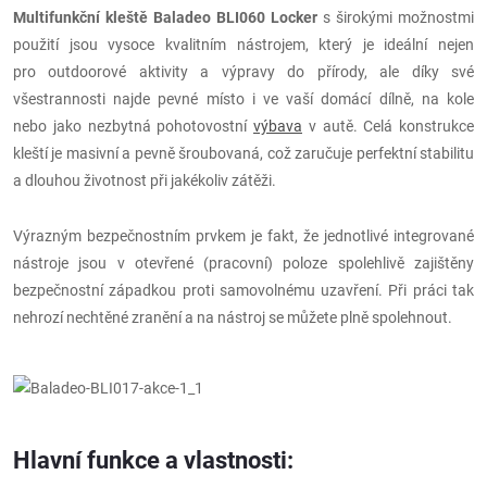
Multifunkční kleště Baladeo BLI060 Locker
s širokými možnostmi
použití jsou vysoce kvalitním nástrojem, který je ideální nejen
pro outdoorové aktivity a výpravy do přírody, ale díky své
všestrannosti najde pevné místo i ve vaší domácí dílně, na kole
nebo jako nezbytná pohotovostní
výbava
v autě. Celá konstrukce
kleští je masivní a pevně šroubovaná, což zaručuje perfektní stabilitu
a dlouhou životnost při jakékoliv zátěži.
Výrazným bezpečnostním prvkem je fakt, že jednotlivé integrované
nástroje jsou v otevřené (pracovní) poloze spolehlivě zajištěny
bezpečnostní západkou proti samovolnému uzavření. Při práci tak
nehrozí nechtěné zranění a na nástroj se můžete plně spolehnout.
Hlavní funkce a vlastnosti: