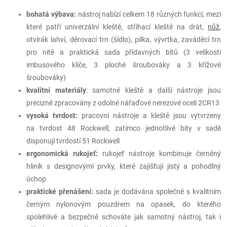
bohatá výbava:
nástroj nabízí celkem 18 různých funkcí, mezi
které patří univerzální kleště, stříhací kleště na drát,
nůž
,
otvírák lahví, děrovací trn (šídlo), pilka, vývrtka, zaváděcí trn
pro nitě a praktická sada přídavných bitů (3 velikosti
imbusového klíče, 3 ploché šroubováky a 3 křížové
šroubováky)
kvalitní materiály
: samotné kleště a další nástroje jsou
precizně zpracovány z odolné nářaďové nerezové oceli 2CR13
vysoká tvrdost:
pracovní nástroje a kleště jsou vytvrzeny
na tvrdost 48 Rockwell, zatímco jednotlivé bity v sadě
disponují tvrdostí 51 Rockwell
ergonomická rukojeť:
rukojeť nástroje kombinuje černěný
hliník s designovými prvky, které zajišťují jistý a pohodlný
úchop
praktické přenášení:
sada je dodávána společně s kvalitním
černým nylonovým pouzdrem na opasek, do kterého
spolehlivě a bezpečně schováte jak samotný nástroj, tak i