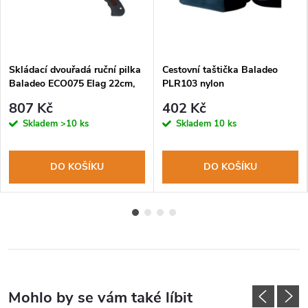
Skládací dvouřadá ruční pilka
Cestovní taštička Baladeo
Baladeo ECO075 Elag 22cm,
PLR103 nylon
čepel nerezová ocel, rukojeť
807 Kč
402 Kč
pogumovaný plast
Skladem
>10 ks
Skladem
10 ks
DO KOŠÍKU
DO KOŠÍKU