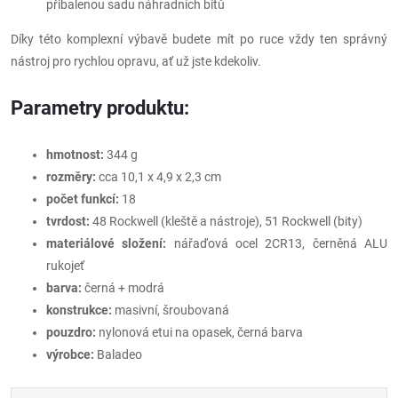
přibalenou sadu náhradních bitů
Díky této komplexní výbavě budete mít po ruce vždy ten správný
nástroj pro rychlou opravu, ať už jste kdekoliv.
Parametry produktu:
hmotnost:
344 g
rozměry:
cca 10,1 x 4,9 x 2,3 cm
počet funkcí:
18
tvrdost:
48 Rockwell (kleště a nástroje), 51 Rockwell (bity)
materiálové složení:
nářaďová ocel 2CR13, černěná ALU
rukojeť
barva:
černá + modrá
konstrukce:
masivní, šroubovaná
pouzdro:
nylonová etui na opasek, černá barva
výrobce:
Baladeo