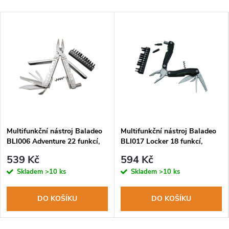
Multifunkční nástroj Baladeo
Multifunkční nástroj Baladeo
BLI006 Adventure 22 funkcí,
BLI017 Locker 18 funkcí,
nerezová ocel, pouzdro
nářaďová ocel 2CR13,
539 Kč
594 Kč
hliníková rukojeť, pouzdro
Skladem
>10 ks
Skladem
>10 ks
DO KOŠÍKU
DO KOŠÍKU