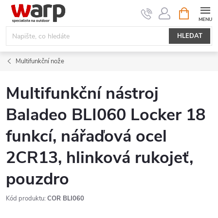
Přejít
NÁKUPNÍ
KOŠÍK
na
obsah
HLEDAT
Multifunkční nože
Multifunkční nástroj
Baladeo BLI060 Locker 18
funkcí, nářaďová ocel
2CR13, hlinková rukojeť,
pouzdro
Kód produktu:
COR BLI060