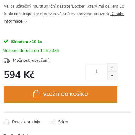
Velice užitečný multifunkční nástroj 'Locker' ,který má celkem 18
funkcí/nástrojů a je dodáván včetně nylonového pouzdra
Detailní
informace
Skladem
>10 ks
11.8.2026
Možnosti doručení
594 Kč
Měrná
cena:
VLOŽIT DO KOŠÍKU
Dotaz k produktu
Sdílet