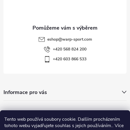
í
eshop
@
warp-sport.com
+420 568 824 200
+420 603 866 533
Informace pro vás
Nejhledanější
Tento web používá soubory cookie. Dalším procházením
tohoto webu vyjadřujete souhlas s jejich používáním.. Více