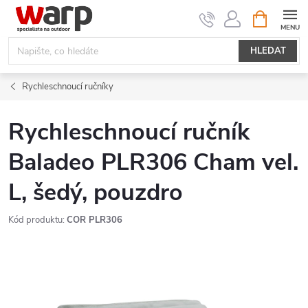
Přejít
NÁKUPNÍ
KOŠÍK
na
obsah
HLEDAT
Rychleschnoucí ručníky
Rychleschnoucí ručník
Baladeo PLR306 Cham vel.
L, šedý, pouzdro
Kód produktu:
COR PLR306