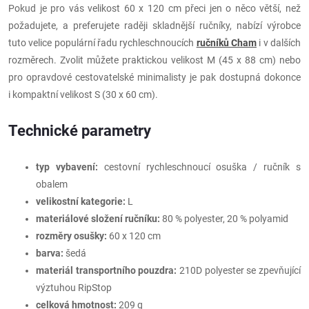
Pokud je pro vás velikost 60 x 120 cm přeci jen o něco větší, než
požadujete, a preferujete raději skladnější ručníky, nabízí výrobce
tuto velice populární řadu rychleschnoucích
ručníků Cham
i v dalších
rozměrech. Zvolit můžete praktickou velikost M (45 x 88 cm) nebo
pro opravdové cestovatelské minimalisty je pak dostupná dokonce
i kompaktní velikost S (30 x 60 cm).
Technické parametry
typ vybavení:
cestovní rychleschnoucí osuška / ručník s
obalem
velikostní kategorie:
L
materiálové složení ručníku:
80 % polyester, 20 % polyamid
rozměry osušky:
60 x 120 cm
barva:
šedá
materiál transportního pouzdra:
210D polyester se zpevňující
výztuhou RipStop
celková hmotnost:
209 g