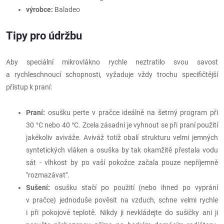
výrobce:
Baladeo
Tipy pro údržbu
Aby speciální mikrovlákno rychle neztratilo svou savost
a rychleschnoucí schopnosti, vyžaduje vždy trochu specifičtější
přístup k praní:
Praní:
osušku perte v pračce ideálně na šetrný program při
30 °C nebo 40 °C. Zcela zásadní je vyhnout se při praní použití
jakékoliv aviváže. Aviváž totiž obalí strukturu velmi jemných
syntetických vláken a osuška by tak okamžitě přestala vodu
sát - vlhkost by po vaší pokožce začala pouze nepříjemně
"rozmazávat".
Sušení:
osušku stačí po použití (nebo ihned po vyprání
v pračce) jednoduše pověsit na vzduch, schne velmi rychle
i při pokojové teplotě. Nikdy ji nevkládejte do sušičky ani ji