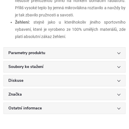
nesušte přehozenou přímo na horkém domácím radiátoru.
Příliš vysoké teplo by jemná mikrovlákna roztavilo a navždy by
je tak zbavilo pružnosti a savosti.
Žehlení:
stejně jako u kteréhokoliv jiného sportovního
vybavení, které je vyrobeno ze 100% umělých materiálů, zde
platí absolutní zákaz žehlení.
Parametry produktu
Soubory ke stažení
Diskuse
Značka
Ostatní informace