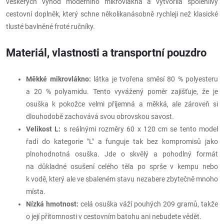
veškerých výhod moderního mikrovlákna a vytvořila spolehlivý
cestovní doplněk, který schne několikanásobně rychleji než klasické
tlusté bavlněné froté ručníky.
Materiál, vlastnosti a transportní pouzdro
Měkké mikrovlákno:
látka je tvořena směsí 80 % polyesteru
a 20 % polyamidu. Tento vyvážený poměr zajišťuje, že je
osuška k pokožce velmi příjemná a měkká, ale zároveň si
dlouhodobě zachovává svou obrovskou savost.
Velikost L:
s reálnými rozměry 60 x 120 cm se tento model
řadí do kategorie "L" a funguje tak bez kompromisů jako
plnohodnotná osuška. Jde o skvělý a pohodlný formát
na důkladné osušení celého těla po sprše v kempu nebo
k vodě, který ale ve sbaleném stavu nezabere zbytečně mnoho
místa.
Nízká hmotnost:
celá osuška váží pouhých 209 gramů, takže
o její přítomnosti v cestovním batohu ani nebudete vědět.