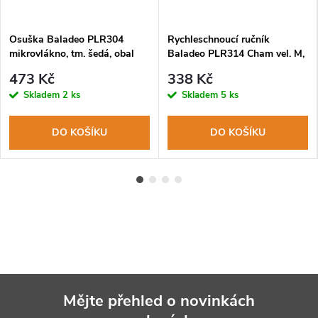
Osuška Baladeo PLR304
Rychleschnoucí ručník
mikrovlákno, tm. šedá, obal
Baladeo PLR314 Cham vel. M,
modrý, obal
473 Kč
338 Kč
Skladem
2 ks
Skladem
5 ks
DO KOŠÍKU
DO KOŠÍKU
Mějte přehled o novinkách