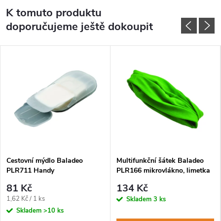
K tomuto produktu
doporučujeme ještě dokoupit
Cestovní mýdlo Baladeo
Multifunkční šátek Baladeo
PLR711 Handy
PLR166 mikrovlákno, limetka
81 Kč
134 Kč
Měrná
1,62 Kč / 1 ks
Skladem
3 ks
cena:
Skladem
>10 ks