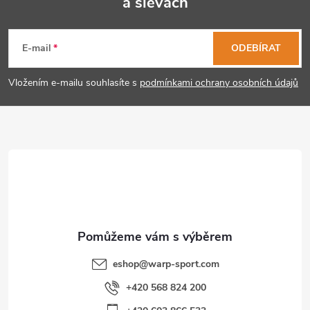
a slevách
Z
á
E-mail
ODEBÍRAT
p
Vložením e-mailu souhlasíte s
podmínkami ochrany osobních údajů
a
t
í
eshop
@
warp-sport.com
+420 568 824 200