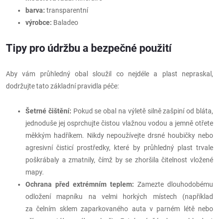
barva:
transparentní
výrobce:
Baladeo
Tipy pro údržbu a bezpečné použití
Aby vám průhledný obal sloužil co nejdéle a plast nepraskal,
dodržujte tato základní pravidla péče:
Šetrné čištění:
Pokud se obal na výletě silně zašpiní od bláta,
jednoduše jej osprchujte čistou vlažnou vodou a jemně otřete
měkkým hadříkem. Nikdy nepoužívejte drsné houbičky nebo
agresivní čisticí prostředky, které by průhledný plast trvale
poškrábaly a zmatnily, čímž by se zhoršila čitelnost vložené
mapy.
Ochrana před extrémním teplem:
Zamezte dlouhodobému
odložení mapníku na velmi horkých místech (například
za čelním sklem zaparkovaného auta v parném létě nebo