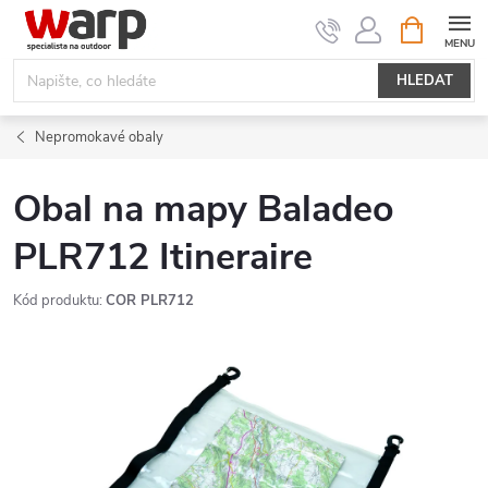
Přejít
NÁKUPNÍ
KOŠÍK
na
obsah
HLEDAT
Nepromokavé obaly
Obal na mapy Baladeo
PLR712 Itineraire
Kód produktu:
COR PLR712