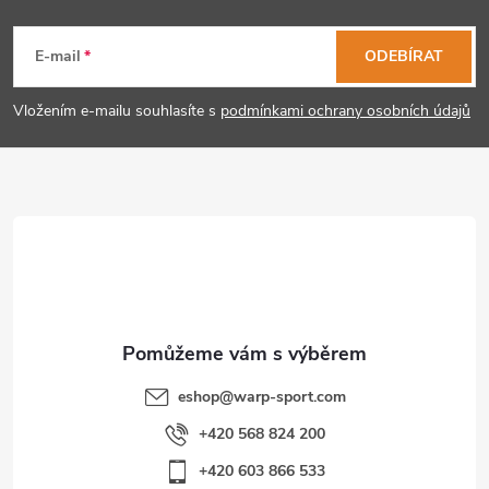
Z
á
E-mail
ODEBÍRAT
p
Vložením e-mailu souhlasíte s
podmínkami ochrany osobních údajů
a
t
í
eshop
@
warp-sport.com
+420 568 824 200
+420 603 866 533