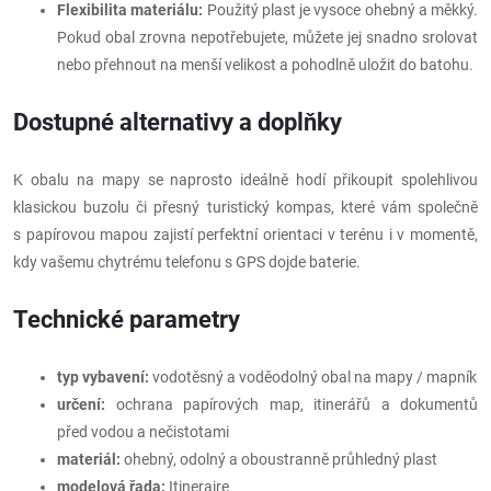
Flexibilita materiálu:
Použitý plast je vysoce ohebný a měkký.
Pokud obal zrovna nepotřebujete, můžete jej snadno srolovat
nebo přehnout na menší velikost a pohodlně uložit do batohu.
Dostupné alternativy a doplňky
K obalu na mapy se naprosto ideálně hodí přikoupit spolehlivou
klasickou buzolu či přesný turistický kompas, které vám společně
s papírovou mapou zajistí perfektní orientaci v terénu i v momentě,
kdy vašemu chytrému telefonu s GPS dojde baterie.
Technické parametry
typ vybavení:
vodotěsný a voděodolný obal na mapy / mapník
určení:
ochrana papírových map, itinerářů a dokumentů
před vodou a nečistotami
materiál:
ohebný, odolný a oboustranně průhledný plast
modelová řada:
Itineraire