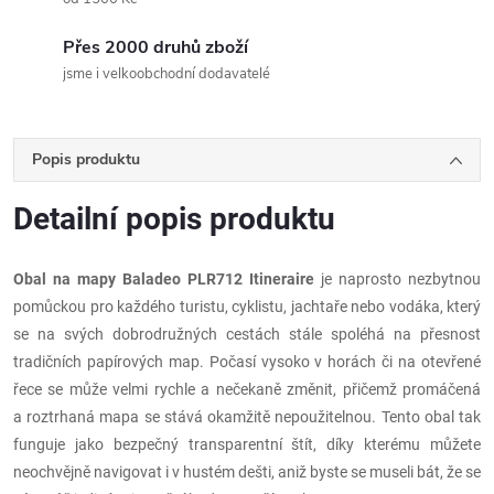
Přes 2000 druhů zboží
jsme i velkoobchodní dodavatelé
Popis produktu
Detailní popis produktu
Obal na mapy Baladeo PLR712 Itineraire
je naprosto nezbytnou
pomůckou pro každého turistu, cyklistu, jachtaře nebo vodáka, který
se na svých dobrodružných cestách stále spoléhá na přesnost
tradičních papírových map. Počasí vysoko v horách či na otevřené
řece se může velmi rychle a nečekaně změnit, přičemž promáčená
a roztrhaná mapa se stává okamžitě nepoužitelnou. Tento obal tak
funguje jako bezpečný transparentní štít, díky kterému můžete
neochvějně navigovat i v hustém dešti, aniž byste se museli bát, že se