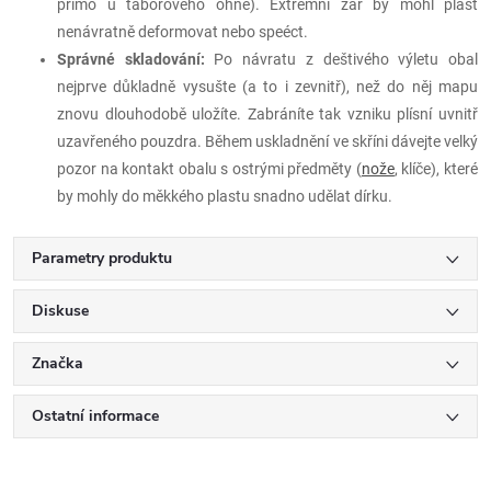
přímo u táborového ohně). Extrémní žár by mohl plast
nenávratně deformovat nebo speéct.
Správné skladování:
Po návratu z deštivého výletu obal
nejprve důkladně vysušte (a to i zevnitř), než do něj mapu
znovu dlouhodobě uložíte. Zabráníte tak vzniku plísní uvnitř
uzavřeného pouzdra. Během uskladnění ve skříni dávejte velký
pozor na kontakt obalu s ostrými předměty (
nože
, klíče), které
by mohly do měkkého plastu snadno udělat dírku.
Parametry produktu
Diskuse
Značka
Ostatní informace