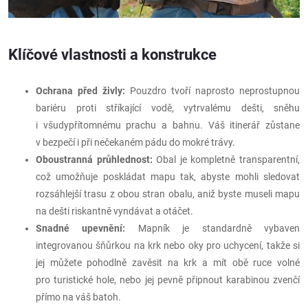
Klíčové vlastnosti a konstrukce
Ochrana před živly:
Pouzdro tvoří naprosto neprostupnou
bariéru proti stříkající vodě, vytrvalému dešti, sněhu
i všudypřítomnému prachu a bahnu. Váš itinerář zůstane
v bezpečí i při nečekaném pádu do mokré trávy.
Oboustranná průhlednost:
Obal je kompletně transparentní,
což umožňuje poskládat mapu tak, abyste mohli sledovat
rozsáhlejší trasu z obou stran obalu, aniž byste museli mapu
na dešti riskantně vyndávat a otáčet.
Snadné upevnění:
Mapník je standardně vybaven
integrovanou šňůrkou na krk nebo oky pro uchycení, takže si
jej můžete pohodlně zavěsit na krk a mít obě ruce volné
pro turistické hole, nebo jej pevně připnout karabinou zvenčí
přímo na váš batoh.