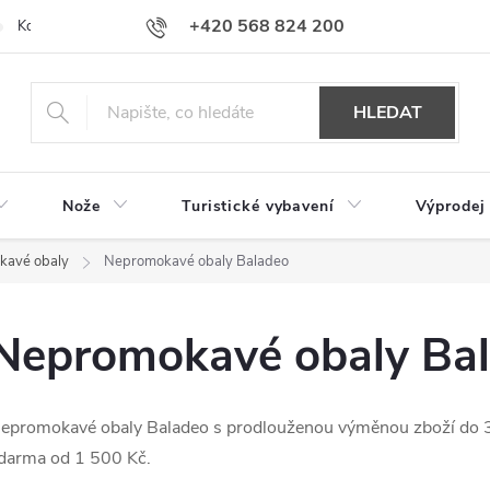
+420 568 824 200
Kontakty
Doprava a platba
Hodnocení obchodu
HLEDAT
Nože
Turistické vybavení
Výprodej
kavé obaly
Nepromokavé obaly Baladeo
Nepromokavé obaly Ba
epromokavé obaly Baladeo s prodlouženou výměnou zboží do 3
darma od 1 500 Kč.