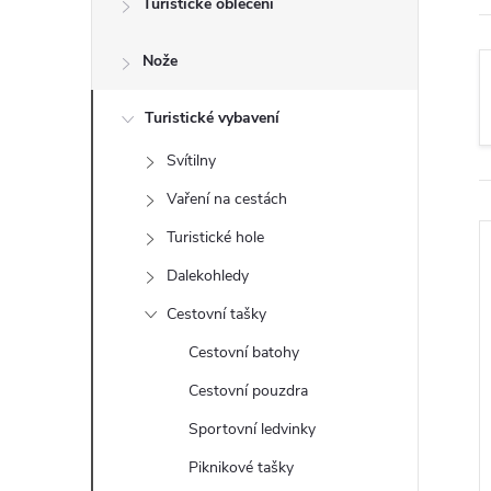
Turistické oblečení
t
Nože
r
a
Turistické vybavení
Svítilny
n
Vaření na cestách
n
Turistické hole
Dalekohledy
í
Cestovní tašky
p
Cestovní batohy
Cestovní pouzdra
a
i
Sportovní ledvinky
n
Piknikové tašky