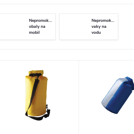
Nepromokavé
Nepromokavé
obaly na
vaky na
mobil
vodu
V
ý
p
s