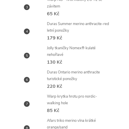
závitem
65 Kč
Duras Summer merino anthracite-red
letní ponožky
179 Kč
Jolly tkaničky Nomex® kulaté
nehořlavé
130 Kč
Duras Ontario merino anthracite
turistické ponožky
220 Kč
Warp krytka hrotu pro nordic-
walking hole
85 Kč
Afars triko merino vlna krátké
orange/sand