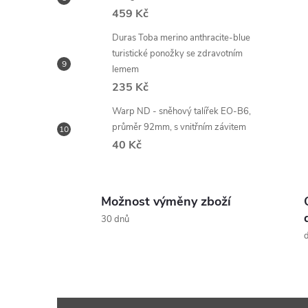
459 Kč
Duras Toba merino anthracite-blue
turistické ponožky se zdravotním
lemem
235 Kč
Warp ND - sněhový talířek EO-B6,
průměr 92mm, s vnitřním závitem
40 Kč
Možnost výměny zboží
30 dnů
d