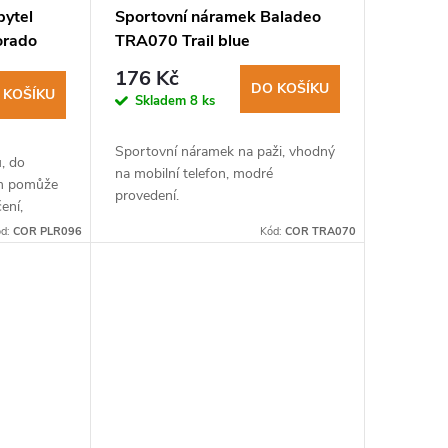
pytel
Sportovní náramek Baladeo
orado
TRA070 Trail blue
176 Kč
DO KOŠÍKU
 KOŠÍKU
Skladem
8 ks
Sportovní náramek na paži, vhodný
, do
na mobilní telefon, modré
ám pomůže
provedení.
ení,
ód:
COR PLR096
Kód:
COR TRA070