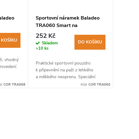
aladeo
Sportovní náramek Baladeo
TRA060 Smart na
smartphone šedý
252 Kč
 KOŠÍKU
DO KOŠÍKU
Skladem
>10 ks
ži, vhodný
Praktické sportovní pouzdro
provedení.
k připevnění na paži z lehkého
a měkkého neoprenu. Speciální
průhledné čelní PVC fólii umožňuje
d:
COR TRA068
Kód:
COR TRA060
plné dotykové ovládání displeje,...