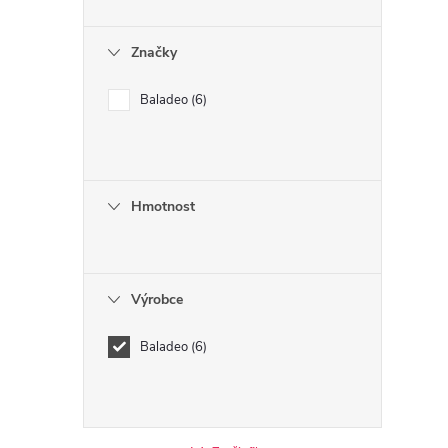
Značky
Baladeo
6
í
Hmotnost
r
Výrobce
Baladeo
6