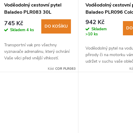
p
Voděodolný cestovní pytel
Voděodolný cestovní 
Baladeo PLR083 30L
Baladeo PLR096 Col
r
30L
942 Kč
745 Kč
DO KOŠÍKU
DO
Skladem
Skladem
4 ks
o
>10 ks
Transportní vak pro všechny
d
Voděodolný pytel na vodu
vyznavače adrenalinu, který ochrání
přirody či na motorku v
Vaše věci před vnější vlhkostí.
udržet v suchu vaše obleč
u
Ideální výbava pro cestovatele,
spadák, či potraviny.
Kód:
COR PLR083
K
cyklisty, motorkáře a vůbec.
k
t
ů