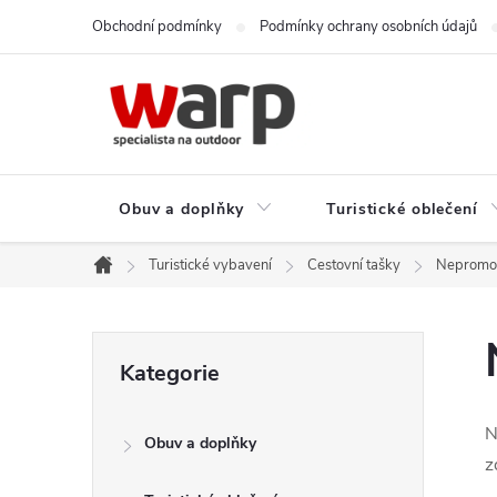
Přejít
Obchodní podmínky
Podmínky ochrany osobních údajů
na
obsah
Obuv a doplňky
Turistické oblečení
Turistické vybavení
Cestovní tašky
Nepromo
Domů
P
Přeskočit
Kategorie
kategorie
o
N
Obuv a doplňky
s
z