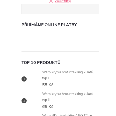
Zrušit filtry
i
PŘIJÍMÁME ONLINE PLATBY
TOP 10 PRODUKTŮ
Warp krytka hrotu trekking kulatá,
typ I
55 Kč
Warp krytka hrotu trekking kulatá,
typ III
65 Kč
Warp ND - hrot vidiový EO T2 se