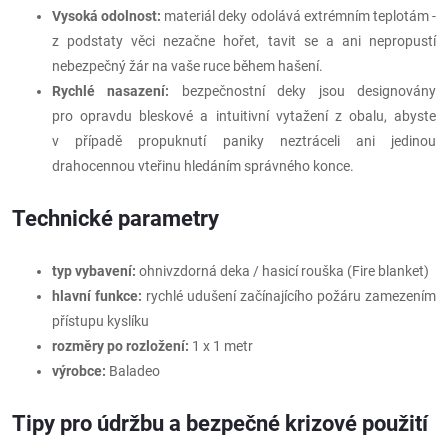
Vysoká odolnost:
materiál deky odolává extrémním teplotám -
z podstaty věci nezačne hořet, tavit se a ani nepropustí
nebezpečný žár na vaše ruce během hašení.
Rychlé nasazení:
bezpečnostní deky jsou designovány
pro opravdu bleskové a intuitivní vytažení z obalu, abyste
v případě propuknutí paniky neztráceli ani jedinou
drahocennou vteřinu hledáním správného konce.
Technické parametry
typ vybavení:
ohnivzdorná deka / hasicí rouška (Fire blanket)
hlavní funkce:
rychlé udušení začínajícího požáru zamezením
přístupu kyslíku
rozměry po rozložení:
1 x 1 metr
výrobce:
Baladeo
Tipy pro údržbu a bezpečné krizové použití