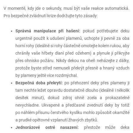
V momentě, kdy jde o sekundy, musí být vaše reakce automatická.
Pro bezpečné zvládnutí krize dodržujte tyto zásady:
Správná manipulace při hašení:
pokud potřebujete deku
urgentně použít k udušení plamenů, uchopte ji pevně za oba
horní rohy (ideálně si rohy částečně omotejte kolem rukou, aby
chránily vaše hřbety dlaní před ožehem) a plynule ji přikryjte
přes ohnisko požáru. Nikdy dekou na oheň neházejte z dálky,
protože byste střed nemuseli překrýt přesně a hnaný vzduch
by plameny ještě více rozdmýchal.
Bezpečná doba překrytí:
po přehození deky přes plameny ji
tam nechte ležet opravdu dostatečně dlouho (ideálně i několik
desítek minut), dokud zdroj ohně zcela a prokazatelně
nevychladne. Ukvapené a předčasné zvednutí deky by totiž
po náhlém přísunu čerstvého kyslíku mohlo způsobit okamžité
a prudké opětovné vzplanutí žhavých zbytků.
Jednorázové ostré nasazení:
přestože může deka