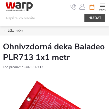
Přejít
NÁKUPNÍ
KOŠÍK
na
obsah
HLEDAT
Lékárničky
Ohnivzdorná deka Baladeo
PLR713 1x1 metr
Kód produktu:
COR PLR713