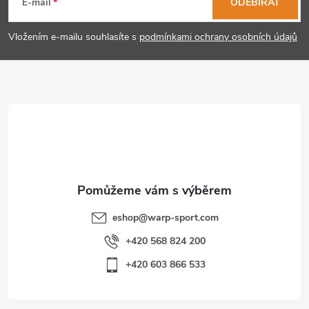
á
E-mail
ODEBÍRAT
p
Vložením e-mailu souhlasíte s
podmínkami ochrany osobních údajů
a
t
í
eshop
@
warp-sport.com
+420 568 824 200
+420 603 866 533