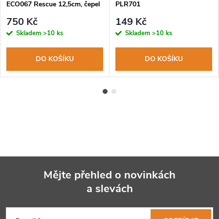
ECO067 Rescue 12,5cm, čepel
PLR701
ocel 420er, rukojeť nerezová
750 Kč
149 Kč
ocel+G10, látkový obal
Skladem
>10 ks
Skladem
>10 ks
DO KOŠÍKU
DO KOŠÍKU
Mějte přehled o novinkách
a slevách
Z