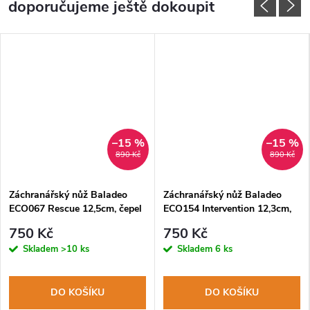
doporučujeme ještě dokoupit
–15 %
–15 %
890 Kč
890 Kč
Záchranářský nůž Baladeo
Záchranářský nůž Baladeo
ECO067 Rescue 12,5cm, čepel
ECO154 Intervention 12,3cm,
ocel 420er, rukojeť nerezová
čepel nerezová ocel, hliníková
750 Kč
750 Kč
ocel+G10, látkový obal
rukojeť
Skladem
>10 ks
Skladem
6 ks
DO KOŠÍKU
DO KOŠÍKU