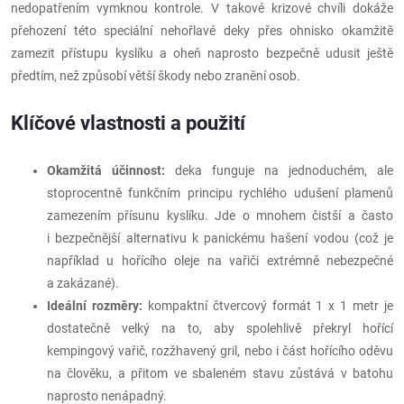
nedopatřením vymknou kontrole. V takové krizové chvíli dokáže
přehození této speciální nehořlavé deky přes ohnisko okamžitě
zamezit přístupu kyslíku a oheň naprosto bezpečně udusit ještě
předtím, než způsobí větší škody nebo zranění osob.
Klíčové vlastnosti a použití
Okamžitá účinnost:
deka funguje na jednoduchém, ale
stoprocentně funkčním principu rychlého udušení plamenů
zamezením přísunu kyslíku. Jde o mnohem čistší a často
i bezpečnější alternativu k panickému hašení vodou (což je
například u hořícího oleje na vařiči extrémně nebezpečné
a zakázané).
Ideální rozměry:
kompaktní čtvercový formát 1 x 1 metr je
dostatečně velký na to, aby spolehlivě překryl hořící
kempingový vařič, rozžhavený gril, nebo i část hořícího oděvu
na člověku, a přitom ve sbaleném stavu zůstává v batohu
naprosto nenápadný.