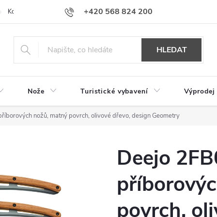
+420 568 824 200
Kontakty
Doprava a platba
Hodnocení obchodu
HLEDAT
Nože
Turistické vybavení
Výprodej
říborových nožů, matný povrch, olivové dřevo, design Geometry
Deejo 2FB
příborový
povrch, ol