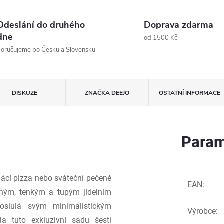
Odeslání do druhého
Doprava zdarma
dne
od 1500 Kč
oručujeme po Česku a Slovensku
DISKUZE
ZNAČKA
DEEJO
OSTATNÍ INFORMACE
Param
ácí pizza nebo sváteční pečeně
EAN
:
jným, tenkým a tupým jídelním
roslulá svým minimalistickým
Výrobce
:
la tuto exkluzivní sadu šesti