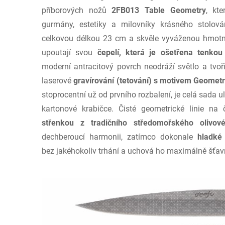
příborových nožů
2FB013 Table Geometry
, kt
gurmány, estetiky a milovníky krásného stolován
celkovou délkou 23 cm a skvěle vyváženou hmotn
upoutají svou
čepelí, která je ošetřena tenkou
moderní antracitový povrch neodráží světlo a tvoř
laserové
gravírování (tetování) s motivem Geomet
stoprocentní už od prvního rozbalení, je celá sada u
kartonové krabičce. Čisté geometrické linie na
střenkou z tradičního středomořského
olivov
dechberoucí harmonii, zatímco dokonale
hladké 
bez jakéhokoliv trhání a uchová ho maximálně šťav