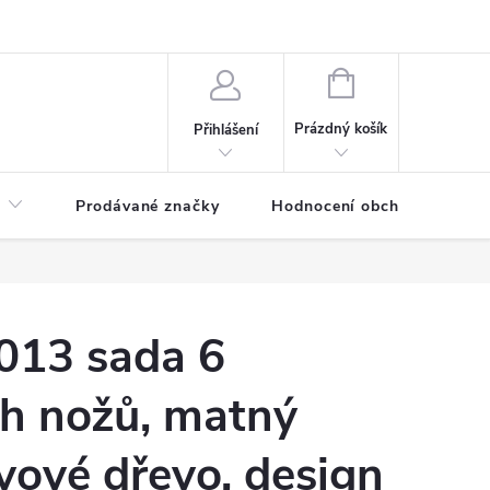
NÁKUPNÍ
KOŠÍK
Prázdný košík
Přihlášení
Prodávané značky
Hodnocení obchodu
013 sada 6
ch nožů, matný
ivové dřevo, design