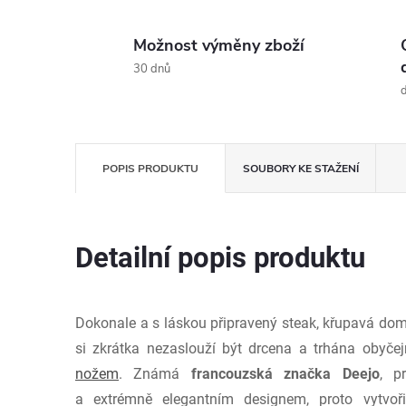
Možnost výměny zboží
30 dnů
d
POPIS PRODUKTU
SOUBORY KE STAŽENÍ
Detailní popis produktu
Dokonale a s láskou připravený steak, křupavá dom
si zkrátka nezaslouží být drcena a trhána obyče
nožem
. Známá
francouzská značka Deejo
, p
a extrémně elegantním designem, proto vytvoři