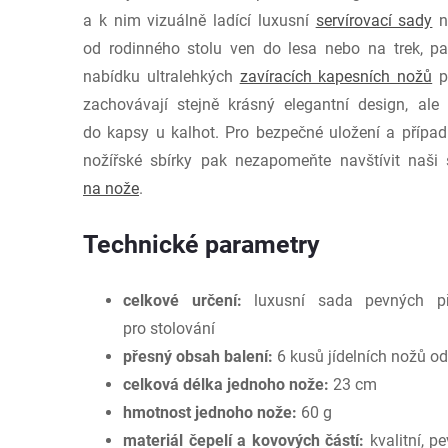
a k nim vizuálně ladící luxusní
servírovací sady
na
od rodinného stolu ven do lesa nebo na trek, pa
nabídku ultralehkých
zavíracích kapesních nožů
př
zachovávají stejně krásný elegantní design, ale
do kapsy u kalhot. Pro bezpečné uložení a případn
nožířské sbírky pak nezapomeňte navštívit naši
na nože
.
Technické parametry
celkové určení:
luxusní sada pevných pří
pro stolování
přesný obsah balení:
6 kusů jídelních nožů od
celková délka jednoho nože:
23 cm
hmotnost jednoho nože:
60 g
materiál čepelí a kovových částí:
kvalitní, p