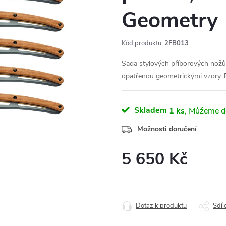
Geometry
Kód produktu:
2FB013
Sada stylových příborových nožů 
opatřenou geometrickými vzory.
Skladem
1 ks
Možnosti doručení
5 650 Kč
Měrná
cena:
Dotaz k produktu
Sdíl