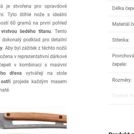
erá je stvořena pro opravdové
Délka čep
í. Tyto štíhlé nože s ideální
ostí 60 gramů na první pohled
Materiál č
 vrstvou šedého titanu
. Tento
í dokonalý podklad pro detailní
Střenka
:
ry
. Aby byl zážitek z těchto nožů
Povrchová
ložena v reprezentativní dárkové
čepele
:
 čepeli v kombinaci s masivní
ého dřeva
vytvářejí na stole
Rozměry
:
ostří
projede každým masem
naté.
Tvrdost če