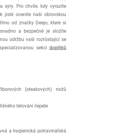
 sýry. Pro chvíle, kdy vyrazíte
k jistě oceníte naši obrovskou
ímo od značky Deejo, které si
 snadno a bezpečně je složíte
ou údržbu vaší rozrůstající se
 specializovanou sekci
doplňků
borových (steakových) nožů
lišného tetování čepele
evná a hygienická potravinářská