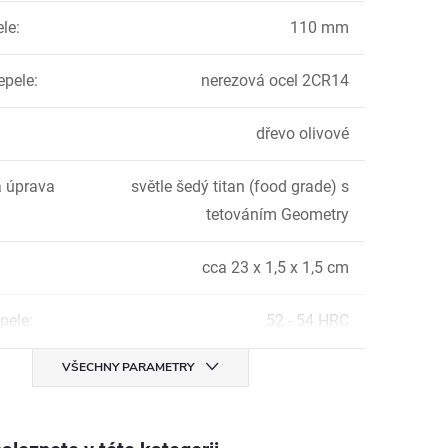
ele
:
110 mm
epele
:
nerezová ocel 2CR14
dřevo olivové
 úprava
světle šedý titan (food grade) s
tetováním Geometry
cca 23 x 1,5 x 1,5 cm
pele
:
52 - 54 HRC
VŠECHNY PARAMETRY