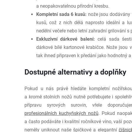
a neopakovatelnou přírodní kresbu.
Kompletní sada 6 kusů:
nože jsou dodávány v
kusů, což z nich dělá naprosto ideální a l
nedělní večeře nebo letní zahradní grilování s p
Exkluzivní dárkové balení:
celá sada šesti
dárkové bílé kartonové krabičce. Nože jsou 
tak ihned připraven k předání jako hodnotný a 
Dostupné alternativy a doplňky
Pokud u nás právě hledáte kompletní nožířsko
a kromě stolních nožů nutně potřebujete i spolehl
přípravu syrových surovin, vřele doporučuje
profesionálních kuchyňských nožů
. Pokud naopak
a často podáváte i kvalitní ročníkové víno, vaší po
neměly uniknout naše špičkové a elegantní
číšnic