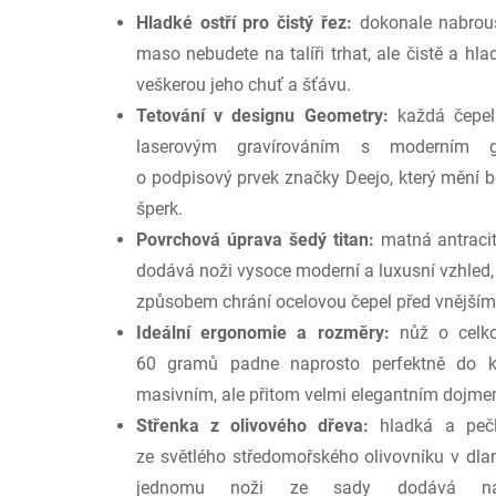
Hladké ostří pro čistý řez:
dokonale nabrouš
maso nebudete na talíři trhat, ale čistě a hla
veškerou jeho chuť a šťávu.
Tetování v designu Geometry:
každá čepel
laserovým gravírováním s moderním 
o podpisový prvek značky Deejo, který mění b
šperk.
Povrchová úprava šedý titan:
matná antracit
dodává noži vysoce moderní a luxusní vzhled, 
způsobem chrání ocelovou čepel před vnějšími 
Ideální ergonomie a rozměry:
nůž o celko
60 gramů padne naprosto perfektně do ka
masivním, ale přitom velmi elegantním dojme
Střenka z olivového dřeva:
hladká a pečl
ze světlého středomořského olivovníku v dla
jednomu noži ze sady dodává napro