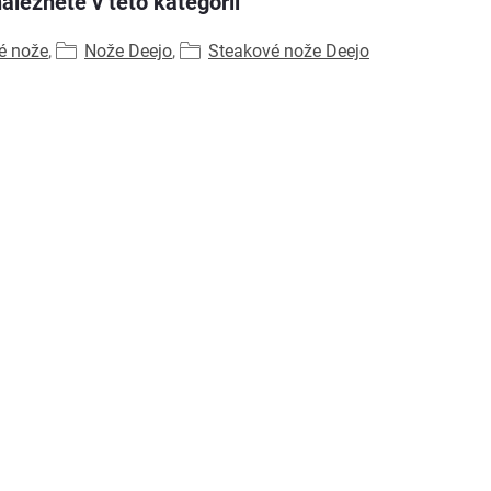
aleznete v této kategorii
é nože
,
Nože Deejo
,
Steakové nože Deejo