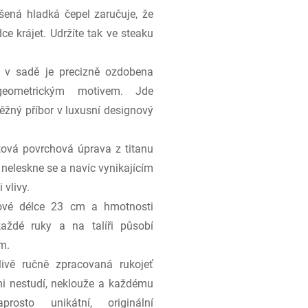
ená hladká čepel zaručuje, že
dce krájet. Udržíte tak ve steaku
 v sadě je precizně ozdobena
geometrickým motivem. Jde
ěžný příbor v luxusní designový
ová povrchová úprava z titanu
neleskne se a navíc vynikajícím
vlivy.
vé délce 23 cm a hmotnosti
ždé ruky a na talíři působí
m.
ivě ručně zpracovaná rukojeť
ni nestudí, neklouže a každému
sto unikátní, originální