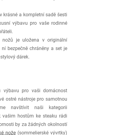
 krásné a kompletní sadě šesti
uxusní výbavu pro vaše rodinné
řáteli.
 nožů je uložena v originální
v ní bezpečně chráněny a set je
stylový dárek.
u výbavu pro vaši domácnost
ivé ostré nástroje pro samotnou
me navštívit naši kategorii
 vašim hostům ke steaku rádi
zornosti by za žádných okolností
ké nože
(sommelierské vývrtky)