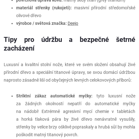
povrchová úprava kovu:
matný šedý titan (grey titanium)
materiál střenky (rukojeti):
masivní přírodní středomořské
olivové dřevo
výrobce / světová značka:
Deejo
Tipy pro údržbu a bezpečné šetrné
zacházení
Luxusní a kvalitní stolní nože, které ve svém složení obsahují živé
přírodní dřevo a speciální titanové úpravy, se svou domácí údržbou
naprosto zásadně liší od obyčejných levných celokovových příborů:
Striktní zákaz automatické myčky:
tyto luxusní nože
za žádných okolností nepatří do automatické myčky
na nádobí! Extrémně agresivní mycí chemie v tabletách
a horká tlaková pára by živé dřevo nenávratně vysušily,
střenky by velice brzy ošklivě popraskaly a hrubá sůl by mohla
poškodit matný titanový povrch.