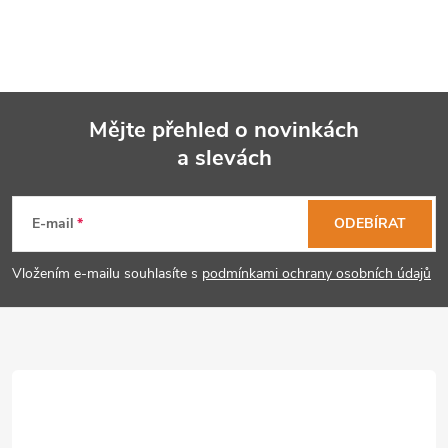
Mějte přehled o novinkách
a slevách
Z
á
E-mail
ODEBÍRAT
p
Vložením e-mailu souhlasíte s
podmínkami ochrany osobních údajů
a
t
í