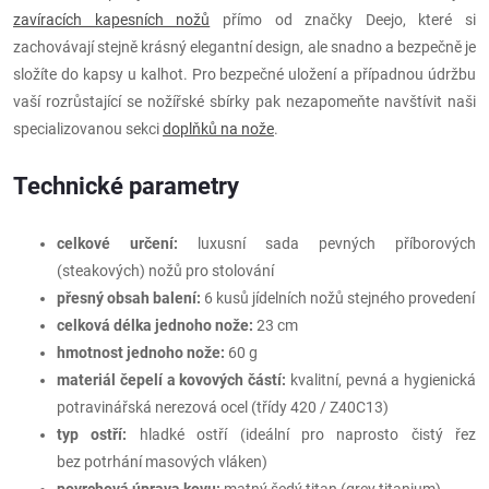
zavíracích kapesních nožů
přímo od značky Deejo, které si
zachovávají stejně krásný elegantní design, ale snadno a bezpečně je
složíte do kapsy u kalhot. Pro bezpečné uložení a případnou údržbu
vaší rozrůstající se nožířské sbírky pak nezapomeňte navštívit naši
specializovanou sekci
doplňků na nože
.
Technické parametry
celkové určení:
luxusní sada pevných příborových
(steakových) nožů pro stolování
přesný obsah balení:
6 kusů jídelních nožů stejného provedení
celková délka jednoho nože:
23 cm
hmotnost jednoho nože:
60 g
materiál čepelí a kovových částí:
kvalitní, pevná a hygienická
potravinářská nerezová ocel (třídy 420 / Z40C13)
typ ostří:
hladké ostří (ideální pro naprosto čistý řez
bez potrhání masových vláken)