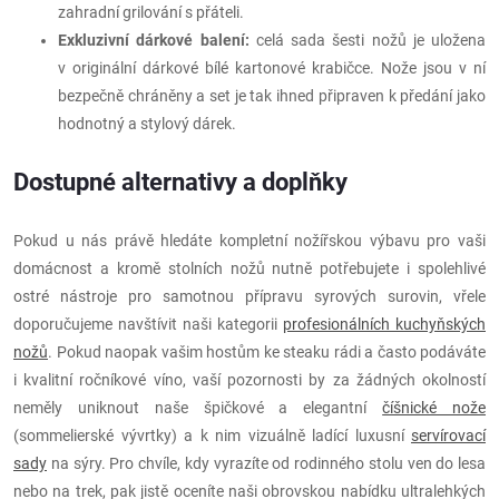
zahradní grilování s přáteli.
Exkluzivní dárkové balení:
celá sada šesti nožů je uložena
v originální dárkové bílé kartonové krabičce. Nože jsou v ní
bezpečně chráněny a set je tak ihned připraven k předání jako
hodnotný a stylový dárek.
Dostupné alternativy a doplňky
Pokud u nás právě hledáte kompletní nožířskou výbavu pro vaši
domácnost a kromě stolních nožů nutně potřebujete i spolehlivé
ostré nástroje pro samotnou přípravu syrových surovin, vřele
doporučujeme navštívit naši kategorii
profesionálních kuchyňských
nožů
. Pokud naopak vašim hostům ke steaku rádi a často podáváte
i kvalitní ročníkové víno, vaší pozornosti by za žádných okolností
neměly uniknout naše špičkové a elegantní
číšnické nože
(sommelierské vývrtky) a k nim vizuálně ladící luxusní
servírovací
sady
na sýry. Pro chvíle, kdy vyrazíte od rodinného stolu ven do lesa
nebo na trek, pak jistě oceníte naši obrovskou nabídku ultralehkých