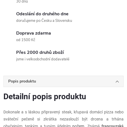
30 dnů
Odeslání do druhého dne
doručujeme po Česku a Slovensku
Doprava zdarma
od 1500 Kč
Přes 2000 druhů zboží
jsme i velkoobchodní dodavatelé
Popis produktu
Detailní popis produktu
Dokonale a s láskou připravený steak, křupavá domácí pizza nebo
sváteční pečeně si zkrátka nezaslouží být drcena a trhána
obyčejným, tenkým a tupým jídelním
nožem
. Známá
francouzská