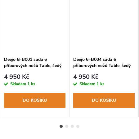
Deejo 6FB001 sada 6
Deejo 6FB004 sada 6
příborových nožů Table, šedý
příborových nožů Table, šedý
titan, olivové dřevo
titan, ebenové dřevo
4 950 Kč
4 950 Kč
Skladem
1 ks
Skladem
1 ks
DO KOŠÍKU
DO KOŠÍKU