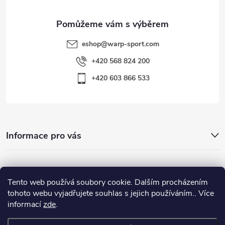
eshop
@
warp-sport.com
+420 568 824 200
+420 603 866 533
Informace pro vás
Nejhledanější
Tento web používá soubory cookie. Dalším procházením
tohoto webu vyjadřujete souhlas s jejich používáním.. Více
informací
zde
.
Důležité odkazy