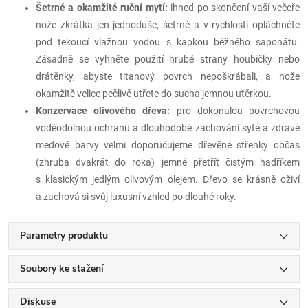
Šetrné a okamžité ruční mytí:
ihned po skončení vaší večeře
nože zkrátka jen jednoduše, šetrně a v rychlosti opláchněte
pod tekoucí vlažnou vodou s kapkou běžného saponátu.
Zásadně se vyhněte použití hrubé strany houbičky nebo
drátěnky, abyste titanový povrch nepoškrábali, a nože
okamžitě velice pečlivě utřete do sucha jemnou utěrkou.
Konzervace olivového dřeva:
pro dokonalou povrchovou
voděodolnou ochranu a dlouhodobé zachování syté a zdravé
medové barvy velmi doporučujeme dřevěné střenky občas
(zhruba dvakrát do roka) jemně přetřít čistým hadříkem
s klasickým jedlým olivovým olejem. Dřevo se krásně oživí
a zachová si svůj luxusní vzhled po dlouhé roky.
Parametry produktu
Soubory ke stažení
Diskuse