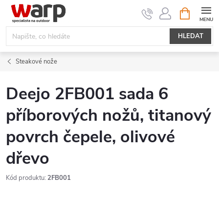
Přejít
NÁKUPNÍ
KOŠÍK
na
obsah
HLEDAT
Steakové nože
Deejo 2FB001 sada 6
příborových nožů, titanový
povrch čepele, olivové
dřevo
Kód produktu:
2FB001