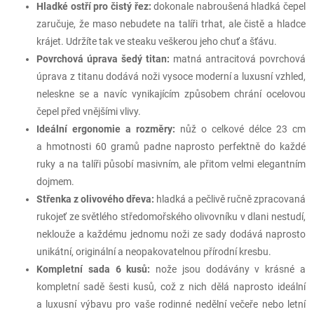
Hladké ostří pro čistý řez:
dokonale nabroušená hladká čepel
zaručuje, že maso nebudete na talíři trhat, ale čistě a hladce
krájet. Udržíte tak ve steaku veškerou jeho chuť a šťávu.
Povrchová úprava šedý titan:
matná antracitová povrchová
úprava z titanu dodává noži vysoce moderní a luxusní vzhled,
neleskne se a navíc vynikajícím způsobem chrání ocelovou
čepel před vnějšími vlivy.
Ideální ergonomie a rozměry:
nůž o celkové délce 23 cm
a hmotnosti 60 gramů padne naprosto perfektně do každé
ruky a na talíři působí masivním, ale přitom velmi elegantním
dojmem.
Střenka z olivového dřeva:
hladká a pečlivě ručně zpracovaná
rukojeť ze světlého středomořského olivovníku v dlani nestudí,
neklouže a každému jednomu noži ze sady dodává naprosto
unikátní, originální a neopakovatelnou přírodní kresbu.
Kompletní sada 6 kusů:
nože jsou dodávány v krásné a
kompletní sadě šesti kusů, což z nich dělá naprosto ideální
a luxusní výbavu pro vaše rodinné nedělní večeře nebo letní