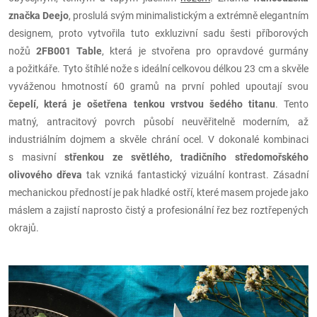
značka Deejo
, proslulá svým minimalistickým a extrémně elegantním
designem, proto vytvořila tuto exkluzivní sadu šesti příborových
nožů
2FB001 Table
, která je stvořena pro opravdové gurmány
a požitkáře. Tyto štíhlé nože s ideální celkovou délkou 23 cm a skvěle
vyváženou hmotností 60 gramů na první pohled upoutají svou
čepelí, která je ošetřena tenkou vrstvou šedého titanu
. Tento
matný, antracitový povrch působí neuvěřitelně moderním, až
industriálním dojmem a skvěle chrání ocel. V dokonalé kombinaci
s masivní
střenkou ze světlého, tradičního středomořského
olivového dřeva
tak vzniká fantastický vizuální kontrast. Zásadní
mechanickou předností je pak hladké ostří, které masem projede jako
máslem a zajistí naprosto čistý a profesionální řez bez roztřepených
okrajů.