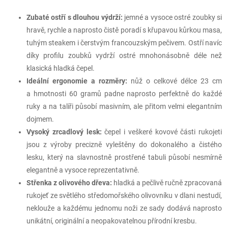
Zubaté ostří s dlouhou výdrží:
jemné a vysoce ostré zoubky si
hravě, rychle a naprosto čistě poradí s křupavou kůrkou masa,
tuhým steakem i čerstvým francouzským pečivem. Ostří navíc
díky profilu zoubků vydrží ostré mnohonásobně déle než
klasická hladká čepel.
Ideální ergonomie a rozměry:
nůž o celkové délce 23 cm
a hmotnosti 60 gramů padne naprosto perfektně do každé
ruky a na talíři působí masivním, ale přitom velmi elegantním
dojmem.
Vysoký zrcadlový lesk:
čepel i veškeré kovové části rukojeti
jsou z výroby precizně vyleštěny do dokonalého a čistého
lesku, který na slavnostně prostřené tabuli působí nesmírně
elegantně a vysoce reprezentativně.
Střenka z olivového dřeva:
hladká a pečlivě ručně zpracovaná
rukojeť ze světlého středomořského olivovníku v dlani nestudí,
neklouže a každému jednomu noži ze sady dodává naprosto
unikátní, originální a neopakovatelnou přírodní kresbu.