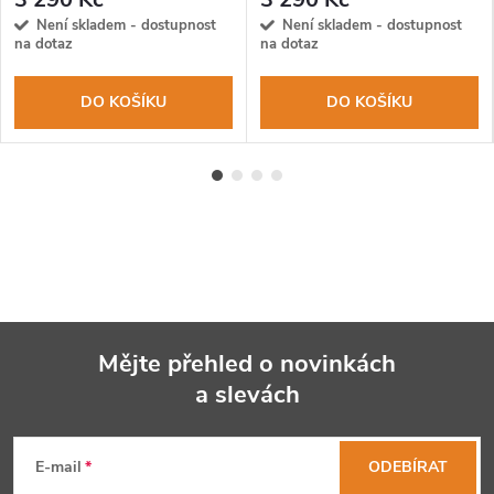
zubaté ostří
Není skladem - dostupnost
Není skladem - dostupnost
na dotaz
na dotaz
DO KOŠÍKU
DO KOŠÍKU
Mějte přehled o novinkách
a slevách
Z
á
E-mail
ODEBÍRAT