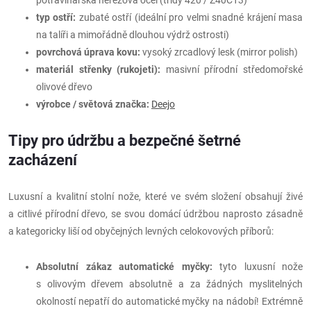
potravinářská nerezová ocel (třídy 420 / Z40C13)
typ ostří:
zubaté ostří (ideální pro velmi snadné krájení masa
na talíři a mimořádně dlouhou výdrž ostrosti)
povrchová úprava kovu:
vysoký zrcadlový lesk (mirror polish)
materiál střenky (rukojeti):
masivní přírodní středomořské
olivové dřevo
výrobce / světová značka:
Deejo
Tipy pro údržbu a bezpečné šetrné
zacházení
Luxusní a kvalitní stolní nože, které ve svém složení obsahují živé
a citlivé přírodní dřevo, se svou domácí údržbou naprosto zásadně
a kategoricky liší od obyčejných levných celokovových příborů:
Absolutní zákaz automatické myčky:
tyto luxusní nože
s olivovým dřevem absolutně a za žádných myslitelných
okolností nepatří do automatické myčky na nádobí! Extrémně