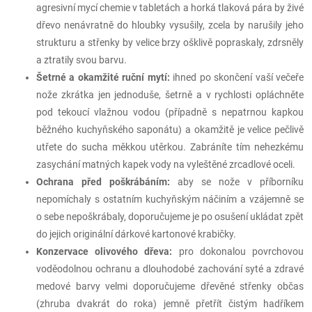
agresivní mycí chemie v tabletách a horká tlaková pára by živé
dřevo nenávratně do hloubky vysušily, zcela by narušily jeho
strukturu a střenky by velice brzy ošklivě popraskaly, zdrsněly
a ztratily svou barvu.
Šetrné a okamžité ruční mytí:
ihned po skončení vaší večeře
nože zkrátka jen jednoduše, šetrně a v rychlosti opláchněte
pod tekoucí vlažnou vodou (případně s nepatrnou kapkou
běžného kuchyňského saponátu) a okamžitě je velice pečlivě
utřete do sucha měkkou utěrkou. Zabráníte tím nehezkému
zasychání matných kapek vody na vyleštěné zrcadlové oceli.
Ochrana před poškrábáním:
aby se nože v příborníku
nepomíchaly s ostatním kuchyňským náčiním a vzájemně se
o sebe nepoškrábaly, doporučujeme je po osušení ukládat zpět
do jejich originální dárkové kartonové krabičky.
Konzervace olivového dřeva:
pro dokonalou povrchovou
voděodolnou ochranu a dlouhodobé zachování syté a zdravé
medové barvy velmi doporučujeme dřevěné střenky občas
(zhruba dvakrát do roka) jemně přetřít čistým hadříkem