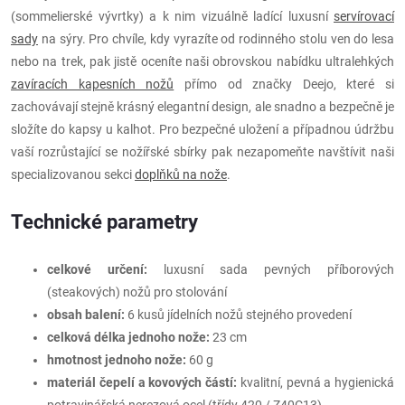
(sommelierské vývrtky) a k nim vizuálně ladící luxusní
servírovací
sady
na sýry. Pro chvíle, kdy vyrazíte od rodinného stolu ven do lesa
nebo na trek, pak jistě oceníte naši obrovskou nabídku ultralehkých
zavíracích kapesních nožů
přímo od značky Deejo, které si
zachovávají stejně krásný elegantní design, ale snadno a bezpečně je
složíte do kapsy u kalhot. Pro bezpečné uložení a případnou údržbu
vaší rozrůstající se nožířské sbírky pak nezapomeňte navštívit naši
specializovanou sekci
doplňků na nože
.
Technické parametry
celkové určení:
luxusní sada pevných příborových
(steakových) nožů pro stolování
obsah balení:
6 kusů jídelních nožů stejného provedení
celková délka jednoho nože:
23 cm
hmotnost jednoho nože:
60 g
materiál čepelí a kovových částí:
kvalitní, pevná a hygienická