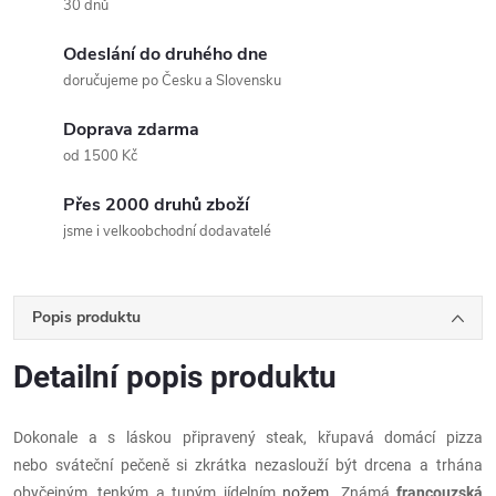
30 dnů
Odeslání do druhého dne
doručujeme po Česku a Slovensku
Doprava zdarma
od 1500 Kč
Přes 2000 druhů zboží
jsme i velkoobchodní dodavatelé
Popis produktu
Detailní popis produktu
Dokonale a s láskou připravený steak, křupavá domácí pizza
nebo sváteční pečeně si zkrátka nezaslouží být drcena a trhána
obyčejným, tenkým a tupým jídelním
nožem
. Známá
francouzská