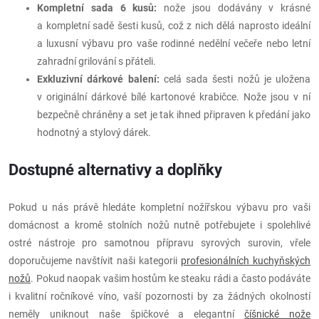
Kompletní sada 6 kusů:
nože jsou dodávány v krásné
a kompletní sadě šesti kusů, což z nich dělá naprosto ideální
a luxusní výbavu pro vaše rodinné nedělní večeře nebo letní
zahradní grilování s přáteli.
Exkluzivní dárkové balení:
celá sada šesti nožů je uložena
v originální dárkové bílé kartonové krabičce. Nože jsou v ní
bezpečně chráněny a set je tak ihned připraven k předání jako
hodnotný a stylový dárek.
Dostupné alternativy a doplňky
Pokud u nás právě hledáte kompletní nožířskou výbavu pro vaši
domácnost a kromě stolních nožů nutně potřebujete i spolehlivé
ostré nástroje pro samotnou přípravu syrových surovin, vřele
doporučujeme navštívit naši kategorii
profesionálních kuchyňských
nožů
. Pokud naopak vašim hostům ke steaku rádi a často podáváte
i kvalitní ročníkové víno, vaší pozornosti by za žádných okolností
neměly uniknout naše špičkové a elegantní
číšnické nože