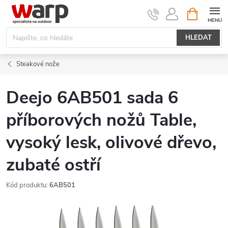
Přejít
NÁKUPNÍ
KOŠÍK
na
obsah
HLEDAT
Steakové nože
Deejo 6AB501 sada 6
příborových nožů Table,
vysoký lesk, olivové dřevo,
zubaté ostří
Kód produktu:
6AB501