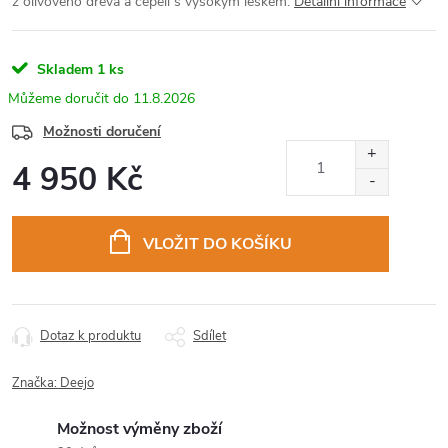
z olivového dřeva a čepelí s vysokým leskem.
Detailní informace
Skladem
1 ks
11.8.2026
Možnosti doručení
4 950 Kč
Měrná
cena:
VLOŽIT DO KOŠÍKU
Dotaz k produktu
Sdílet
Značka:
Deejo
Možnost výměny zboží