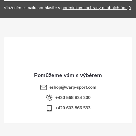
p
Vložením e-mailu souhlasíte s
podmínkami ochrany osobních údajů
a
t
í
eshop
@
warp-sport.com
+420 568 824 200
+420 603 866 533