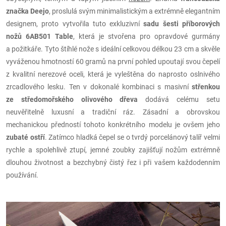
značka Deejo
, proslulá svým minimalistickým a extrémně elegantním
designem, proto vytvořila tuto exkluzivní
sadu šesti příborových
nožů 6AB501 Table
, která je stvořena pro opravdové gurmány
a požitkáře. Tyto štíhlé nože s ideální celkovou délkou 23 cm a skvěle
vyváženou hmotností 60 gramů na první pohled upoutají svou čepelí
z kvalitní nerezové oceli, která je vyleštěna do naprosto oslnivého
zrcadlového lesku. Ten v dokonalé kombinaci s masivní
střenkou
ze středomořského olivového dřeva
dodává celému setu
neuvěřitelně luxusní a tradiční ráz. Zásadní a obrovskou
mechanickou předností tohoto konkrétního modelu je ovšem jeho
zubaté ostří
. Zatímco hladká čepel se o tvrdý porcelánový talíř velmi
rychle a spolehlivě ztupí, jemné zoubky zajišťují nožům extrémně
dlouhou životnost a bezchybný čistý řez i při vašem každodenním
používání.