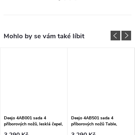
Deejo 4AB001 sada 4
Deejo 4AB501 sada 4
příborových nožů, lesklá čepel,
příborových nožů Table,
olivové dřevo
vysoký lesk, olivové dřevo,
3 290 Kč
3 290 Kč