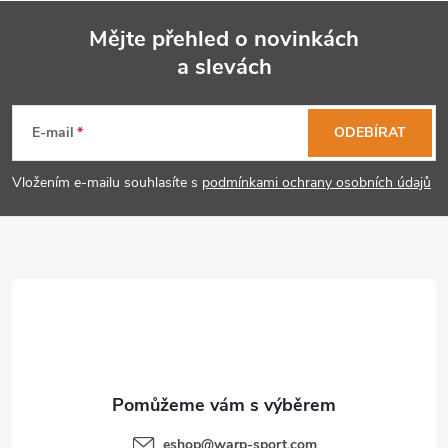
Mějte přehled o novinkách
a slevách
Z
á
E-mail
ODEBÍRAT
p
Vložením e-mailu souhlasíte s
podmínkami ochrany osobních údajů
a
t
í
eshop
@
warp-sport.com