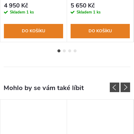
vysoký lesk, olivové dřevo,
povrch, olivové dřevo, design
4 950 Kč
5 650 Kč
zubaté ostří
Toile de Jouy
Skladem
1 ks
Skladem
1 ks
DO KOŠÍKU
DO KOŠÍKU