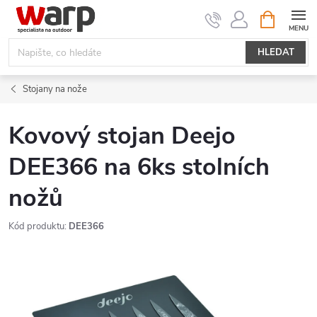
Přejít
NÁKUPNÍ
KOŠÍK
na
obsah
HLEDAT
Stojany na nože
Kovový stojan Deejo
DEE366 na 6ks stolních
nožů
Kód produktu:
DEE366