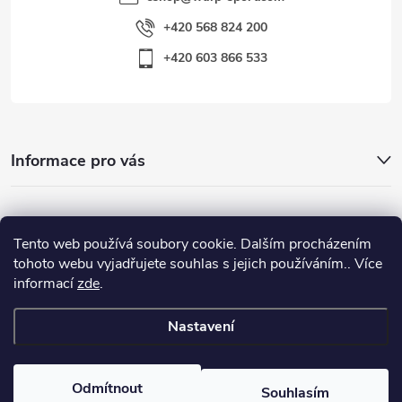
+420 568 824 200
+420 603 866 533
Informace pro vás
Nejhledanější
Tento web používá soubory cookie. Dalším procházením
tohoto webu vyjadřujete souhlas s jejich používáním.. Více
informací
zde
.
Důležité odkazy
Nastavení
Copyright 2026
Warp-Sport.com
. Všechna práva vyhrazena.
Odmítnout
Souhlasím