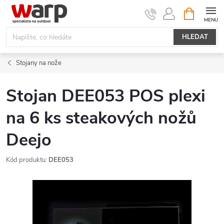
Přejít
NÁKUPNÍ
KOŠÍK
na
obsah
HLEDAT
Stojany na nože
Stojan DEE053 POS plexi
na 6 ks steakových nožů
Deejo
Kód produktu:
DEE053