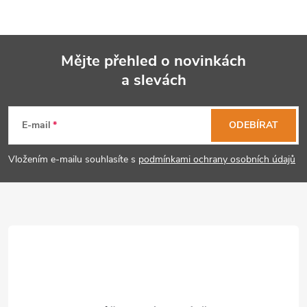
Mějte přehled o novinkách
a slevách
Z
á
E-mail
ODEBÍRAT
p
Vložením e-mailu souhlasíte s
podmínkami ochrany osobních údajů
a
t
í