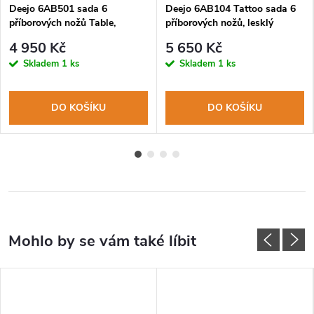
Deejo 6AB501 sada 6
Deejo 6AB104 Tattoo sada 6
příborových nožů Table,
příborových nožů, lesklý
vysoký lesk, olivové dřevo,
povrch, coralwood, design
4 950 Kč
5 650 Kč
zubaté ostří
Blossom
Skladem
1 ks
Skladem
1 ks
DO KOŠÍKU
DO KOŠÍKU