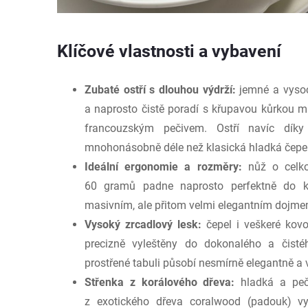
Klíčové vlastnosti a vybavení
Zubaté ostří s dlouhou výdrží:
jemné a vysoce
a naprosto čistě poradí s křupavou kůrkou 
francouzským pečivem. Ostří navíc díky 
mnohonásobně déle než klasická hladká čepel
Ideální ergonomie a rozměry:
nůž o celko
60 gramů padne naprosto perfektně do ka
masivním, ale přitom velmi elegantním dojme
Vysoký zrcadlový lesk:
čepel i veškeré kovo
precizně vyleštěny do dokonalého a čisté
prostřené tabuli působí nesmírně elegantně a 
Střenka z korálového dřeva:
hladká a pečl
z exotického dřeva coralwood (padouk) vy