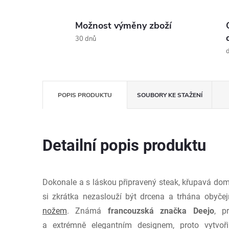
Možnost výměny zboží
30 dnů
d
POPIS PRODUKTU
SOUBORY KE STAŽENÍ
Detailní popis produktu
Dokonale a s láskou připravený steak, křupavá dom
si zkrátka nezaslouží být drcena a trhána obyče
nožem
. Známá
francouzská značka Deejo
, p
a extrémně elegantním designem, proto vytvoři