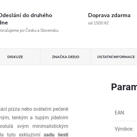
Odeslání do druhého
Doprava zdarma
dne
od 1500 Kč
oručujeme po Česku a Slovensku
DISKUZE
ZNAČKA
DEEJO
OSTATNÍ INFORMACE
Param
ácí pizza nebo sváteční pečeně
EAN
:
jným, tenkým a tupým jídelním
roslulá svým minimalistickým
Výrobce
:
la tuto exkluzivní
sadu šesti