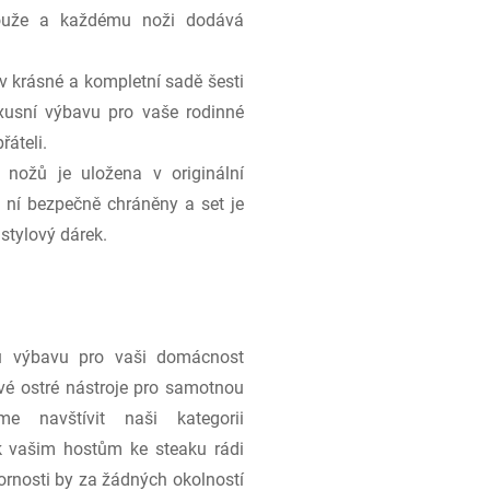
klouže a každému noži dodává
 krásné a kompletní sadě šesti
uxusní výbavu pro vaše rodinné
řáteli.
 nožů je uložena v originální
v ní bezpečně chráněny a set je
stylový dárek.
u výbavu pro vaši domácnost
ivé ostré nástroje pro samotnou
me navštívit naši kategorii
 vašim hostům ke steaku rádi
zornosti by za žádných okolností