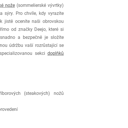
ké nože
(sommelierské vývrtky)
 sýry. Pro chvíle, kdy vyrazíte
k jistě oceníte naši obrovskou
ímo od značky Deejo, které si
 snadno a bezpečně je složíte
ou údržbu vaší rozrůstající se
 specializovanou sekci
doplňků
borových (steakových) nožů
provedení