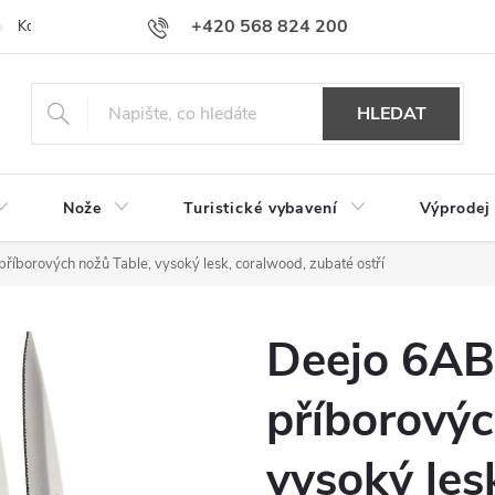
+420 568 824 200
Kontakty
Doprava a platba
Hodnocení obchodu
HLEDAT
Nože
Turistické vybavení
Výprodej
íborových nožů Table, vysoký lesk, coralwood, zubaté ostří
Deejo 6AB
příborovýc
vysoký les