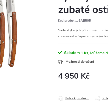
zubaté ost
Kód produktu:
6AB505
Sada stylových příborových nožů 
coralwood a čepelí s vysokým le
Skladem
1 ks
Možnosti doručení
4 950 Kč
Měrná
cena:
Dotaz k produktu
Sdíl