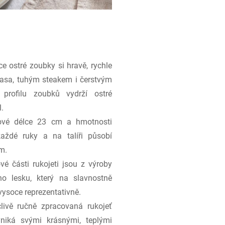
 ostré zoubky si hravě, rychle
masa, tuhým steakem i čerstvým
profilu zoubků vydrží ostré
.
vé délce 23 cm a hmotnosti
ždé ruky a na talíři působí
m.
vé části rukojeti jsou z výroby
ho lesku, který na slavnostně
vysoce reprezentativně.
ivě ručně zpracovaná rukojeť
niká svými krásnými, teplými