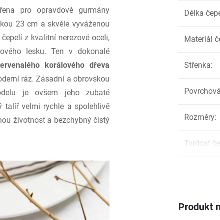
vořena pro opravdové gurmány
Délka čep
délkou 23 cm a skvěle vyváženou
epelí z kvalitní nerezové oceli,
Materiál č
dlového lesku. Ten v dokonalé
ervenalého korálového dřeva
Střenka
:
oderní ráz. Zásadní a obrovskou
Povrchová
odelu je ovšem jeho zubaté
 talíř velmi rychle a spolehlivě
Rozměry
:
hou životnost a bezchybný čistý
Tvrdost če
Produkt n