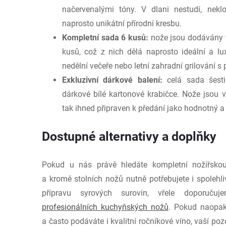
načervenalými tóny. V dlani nestudí, ne
naprosto unikátní přírodní kresbu.
Kompletní sada 6 kusů:
nože jsou dodávány v
kusů, což z nich dělá naprosto ideální a l
nedělní večeře nebo letní zahradní grilování s p
Exkluzivní dárkové balení:
celá sada šesti
dárkové bílé kartonové krabičce. Nože jsou 
tak ihned připraven k předání jako hodnotný a 
Dostupné alternativy a doplňky
Pokud u nás právě hledáte kompletní nožířsko
a kromě stolních nožů nutně potřebujete i spolehl
přípravu syrových surovin, vřele doporučuje
profesionálních kuchyňských nožů
. Pokud naopak
a často podáváte i kvalitní ročníkové víno, vaší po