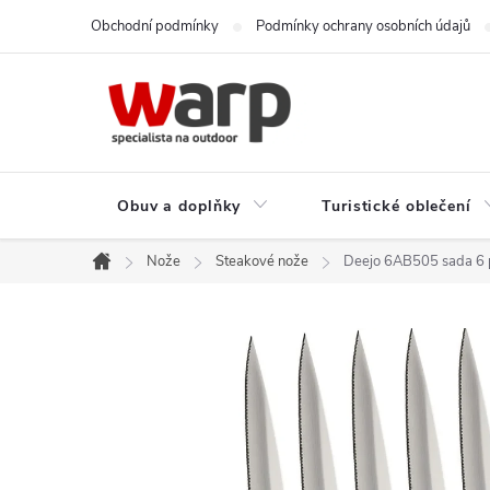
Přejít
Obchodní podmínky
Podmínky ochrany osobních údajů
na
obsah
Obuv a doplňky
Turistické oblečení
Nože
Steakové nože
Deejo 6AB505 sada 6 př
Domů