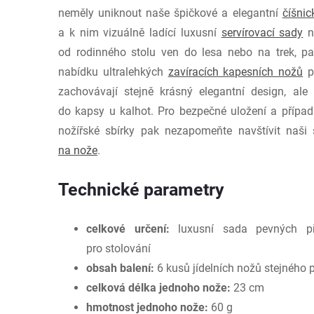
neměly uniknout naše špičkové a elegantní
číšnic
a k nim vizuálně ladící luxusní
servírovací sady
na
od rodinného stolu ven do lesa nebo na trek, pa
nabídku ultralehkých
zavíracích kapesních nožů
př
zachovávají stejně krásný elegantní design, ale
do kapsy u kalhot. Pro bezpečné uložení a případn
nožířské sbírky pak nezapomeňte navštívit naši
na nože
.
Technické parametry
celkové určení:
luxusní sada pevných pří
pro stolování
obsah balení:
6 kusů jídelních nožů stejného 
celková délka jednoho nože:
23 cm
hmotnost jednoho nože:
60 g