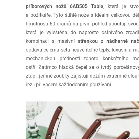
příborových nožů 6AB505 Table
, která je st
a požitkáře. Tyto štíhlé nože s ideální celkovou 
hmotností 60 gramů na první pohled upoutají svou č
která je vyleštěna do naprosto oslnivého zrca
kombinaci s masivní
střenkou z nádherně nač
dodává celému setu neuvěřitelně teplý, luxusní a m
mechanickou předností tohoto konkrétního m
ostří. Zatímco hladká čepel se o tvrdý porcelánový
ztupí, jemné zoubky zajišťují nožům extrémně dlou
řez i při vašem každodenním používání.