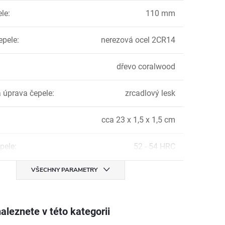
ele
:
110 mm
epele
:
nerezová ocel 2CR14
dřevo coralwood
 úprava čepele
:
zrcadlový lesk
cca 23 x 1,5 x 1,5 cm
pele
:
52 - 54 HRC
VŠECHNY PARAMETRY
aleznete v této kategorii