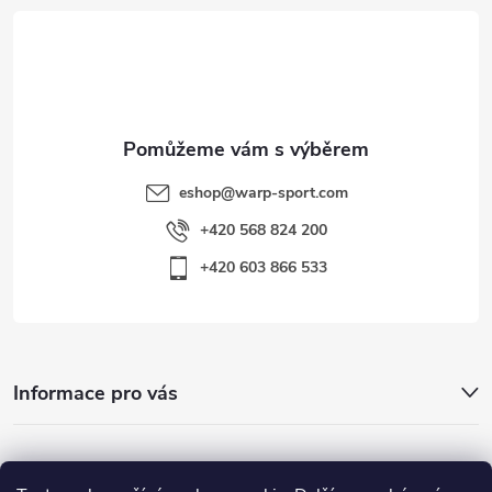
t
í
eshop
@
warp-sport.com
+420 568 824 200
+420 603 866 533
Informace pro vás
Nejhledanější