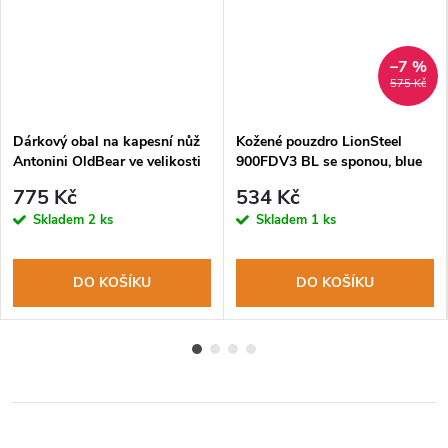
–7 %
575 Kč
Dárkový obal na kapesní nůž
Kožené pouzdro LionSteel
Antonini OldBear ve velikosti
900FDV3 BL se sponou, blue
L
775 Kč
534 Kč
Skladem
2 ks
Skladem
1 ks
DO KOŠÍKU
DO KOŠÍKU