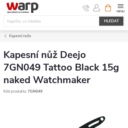
Přejít
NÁKUPNÍ
KOŠÍK
na
obsah
HLEDAT
Kapesní nože
Kapesní nůž Deejo
7GN049 Tattoo Black 15g
naked Watchmaker
Kód produktu:
7GN049