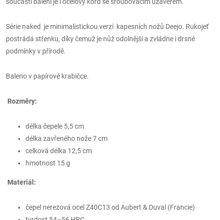
součástí balení je i ocelový kord se šroubovacím uzávěrem.
Série naked je minimalistickou verzí kapesních nožů Deejo. Rukojeť
postrádá střenku, díky čemuž je nůž odolnější a zvládne i drsné
podmínky v přírodě.
Baleno v papírové krabičce.
Rozměry:
délka čepele 5,5 cm
délka zavřeného nože 7 cm
celková délka 12,5 cm
hmotnost 15 g
Materiál:
čepel nerezová ocel Z40C13 od Aubert & Duval (Francie)
tvrdost 54–56 HRC