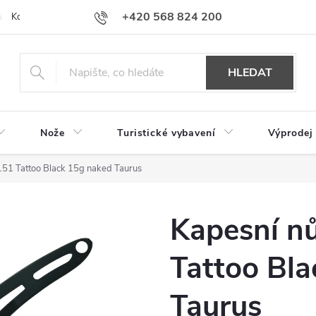
+420 568 824 200
Kontakty
Doprava a platba
Hodnocení obchodu
HLEDAT
Nože
Turistické vybavení
Výprodej
51 Tattoo Black 15g naked Taurus
Kapesní n
Tattoo Bl
Taurus