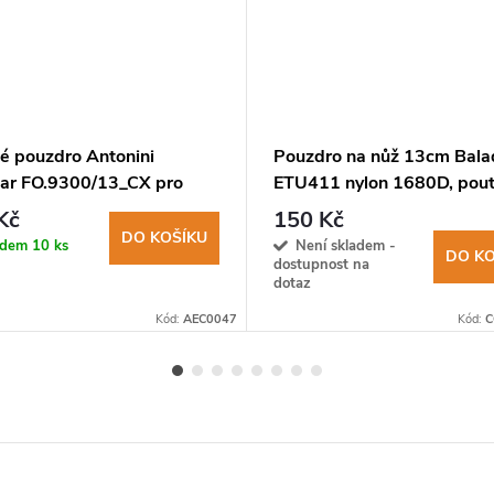
é pouzdro Antonini
Pouzdro na nůž 13cm Bala
ar FO.9300/13_CX pro
ETU411 nylon 1680D, pout
XS-M
opasek
Kč
150 Kč
DO KOŠÍKU
adem
10 ks
Není skladem -
DO KO
dostupnost na
dotaz
Kód:
AEC0047
Kód:
C