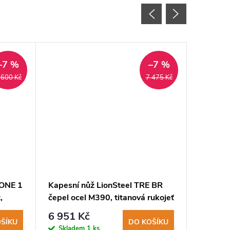
–7 %
–7 %
 600 Kč
7 475 Kč
 ONE 1
Kapesní nůž LionSteel TRE BR
Kapesní
,
čepel ocel M390, titanová rukojeť
BL čepe
titanová
6 951 Kč
13 95
ŠÍKU
DO KOŠÍKU
Skladem
1 ks
Sklad