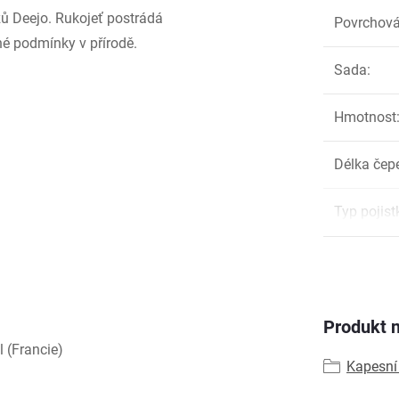
žů Deejo. Rukojeť postrádá
Povrchová
sné podmínky v přírodě.
Sada
:
Hmotnost
Délka čep
Typ pojist
Produkt n
 (Francie)
Kapesní