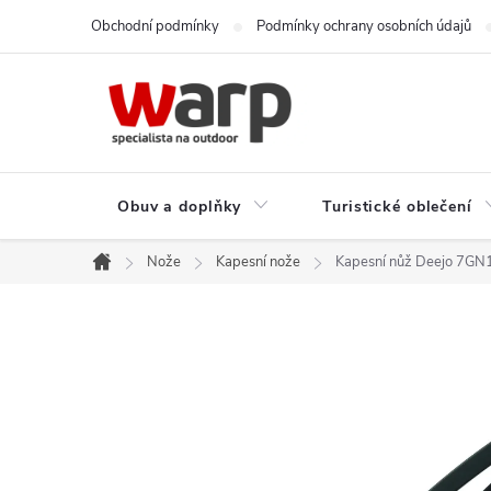
Přejít
Obchodní podmínky
Podmínky ochrany osobních údajů
na
obsah
Obuv a doplňky
Turistické oblečení
Nože
Kapesní nože
Kapesní nůž Deejo 7GN1
Domů