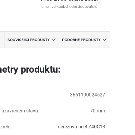
jsme i velkoobchodní dodavatelé
SOUVISEJÍCÍ PRODUKTY
PODOBNÉ PRODUKTY
etry produktu:
3661190024527
 uzavřeném stavu
:
70 mm
epele
:
nerezová ocel Z40C13