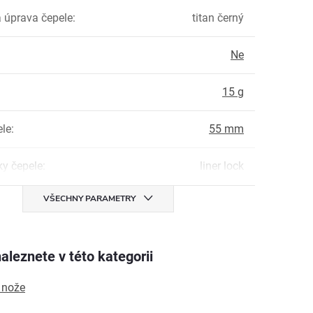
 úprava čepele
:
titan černý
Ne
:
15 g
ele
:
55 mm
ky čepele
:
liner lock
VŠECHNY PARAMETRY
aleznete v této kategorii
 nože