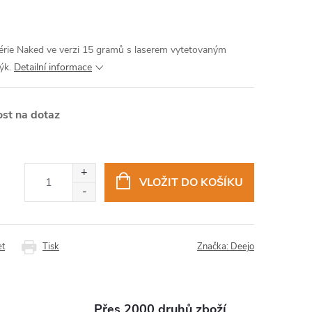
érie Naked ve verzi 15 gramů s laserem vytetovaným
ýk.
Detailní informace
st na dotaz
VLOŽIT DO KOŠÍKU
et
Tisk
Značka:
Deejo
Přes 2000 druhů zboží