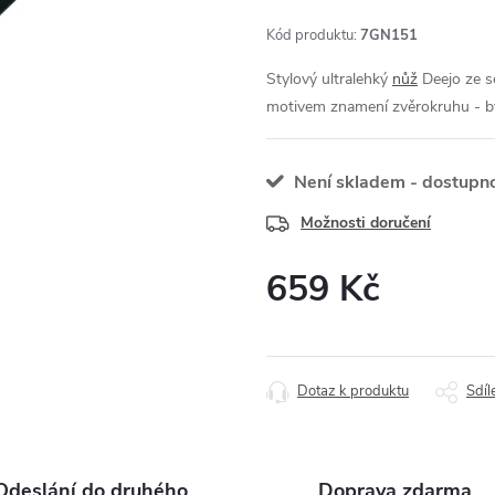
Kód produktu:
7GN151
Stylový ultralehký
nůž
Deejo ze s
motivem znamení zvěrokruhu - b
Není skladem - dostupno
Možnosti doručení
659 Kč
Měrná
cena:
Dotaz k produktu
Sdíl
Odeslání do druhého
Doprava zdarma