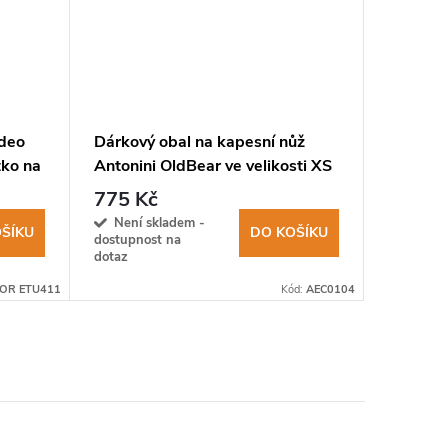
deo
Dárkový obal na kapesní nůž
Dárkový
ko na
Antonini OldBear ve velikosti XS
Antonini
775 Kč
775 K
Není skladem -
Sklad
ŠÍKU
DO KOŠÍKU
dostupnost na
dotaz
OR ETU411
Kód:
AEC0104