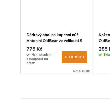
DEE504
Dárkový obal na kapesní nůž
Kožen
l
Antonini OldBear ve velikosti S
OldBe
nože 
775 Kč
285 
KOŠÍKU
Není skladem -
Skl
DO KOŠÍKU
dostupnost na
dotaz
Kód:
DEE504
Kód:
AEC0105