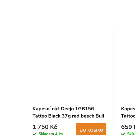
–7 %
3 850 Kč
ACK JK1
Kapesní nůž Deejo 1GB156
Kapes
jeť
Tattoo Black 37g red beech Bull
Tatto
1 750 Kč
659 
KOŠÍKU
DO KOŠÍKU
Skladem
4 ks
Skl