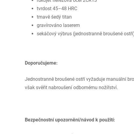
rukojeť nerezová ocel 2CR13
tvrdost 45–48 HRC
tmavě šedý titan
gravírováno laserem
sekáčový výbrus (jednostranně broušené ostří
Doporučujeme:
Jednostranně broušené ostří vyžaduje manuální bro
však svěřit nabroušení odbornému nožířství.
Bezpečnostní upozornění/návod k použití: