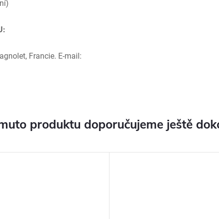
ní)
U:
nolet, Francie. E-mail:
muto produktu doporučujeme ještě dok