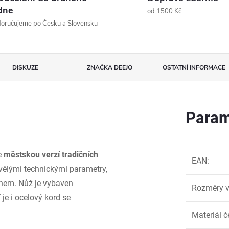
dne
od 1500 Kč
oručujeme po Česku a Slovensku
DISKUZE
ZNAČKA
DEEJO
OSTATNÍ INFORMACE
Param
je
městskou verzí tradičních
EAN
:
kvělými technickými parametry,
gnem. Nůž je vybaven
Rozměry v
 je i ocelový kord se
Materiál č