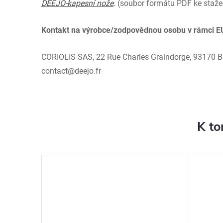
DEEJO-kapesní nože
.
(soubor formátu PDF ke staže
Kontakt na výrobce/zodpovědnou osobu v rámci E
CORIOLIS SAS, 22 Rue Charles Graindorge, 93170 Bag
contact@deejo.fr
K to