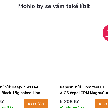
5
ní nůž Deejo 7GN144
Kapesní nůž LionSteel L.E.
o Black 15g naked Lion
A GS čepel CPM MagnaCut
rukojeť eloxovaný hliník
Kč
5 208 Kč
DO KOŠÍKU
DO KO
adem
8 ks
Skladem
1 ks