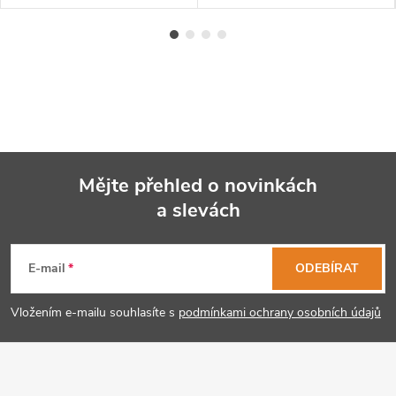
Mějte přehled o novinkách
a slevách
Z
á
E-mail
ODEBÍRAT
p
Vložením e-mailu souhlasíte s
podmínkami ochrany osobních údajů
a