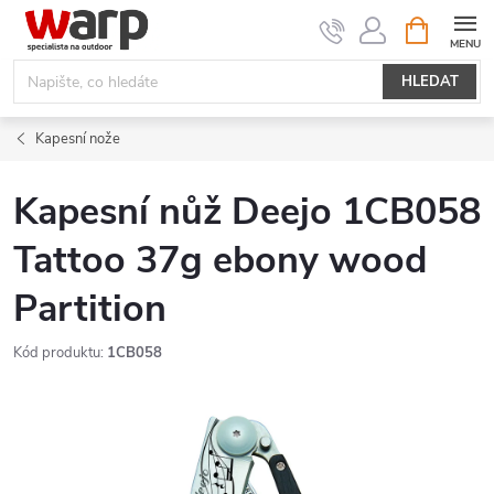
Přejít
NÁKUPNÍ
KOŠÍK
na
obsah
HLEDAT
Kapesní nože
Kapesní nůž Deejo 1CB058
Tattoo 37g ebony wood
Partition
Kód produktu:
1CB058