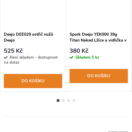
Deejo DEE029 ostřič nožů
Spork Deejo YEK000 39g
Deejo
Titan Naked Lžíce a vidlička v
jednom
525 Kč
380 Kč
Není skladem - dostupnost
Skladem
5 ks
na dotaz
DO KOŠÍKU
DO KOŠÍKU