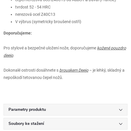
tvrdost 52 - 54 HRC
nerezová ocel Z40C13
V výbrus (symetricky broušené ostří)
Doporučujeme:
Pro stylové a bezpečné uložení nože, doporučujeme
kožené pouzdro
deejo
.
Dokonalé ostrosti dosáhnete s
brouskem Deejo
– je lehký, skladný a
nepoškodí tetovanou čepel nožů.
Parametry produktu
Soubory ke stažení