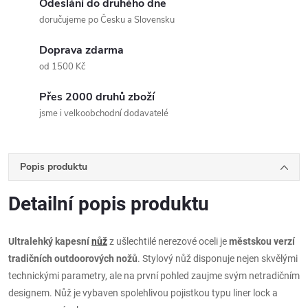
Odeslání do druhého dne
doručujeme po Česku a Slovensku
Doprava zdarma
od 1500 Kč
Přes 2000 druhů zboží
jsme i velkoobchodní dodavatelé
Popis produktu
Detailní popis produktu
Ultralehký kapesní
nůž
z ušlechtilé nerezové oceli je
městskou verzí
tradičních outdoorových nožů
. Stylový nůž disponuje nejen skvělými
technickými parametry, ale na první pohled zaujme svým netradičním
designem. Nůž je vybaven spolehlivou pojistkou typu liner lock a