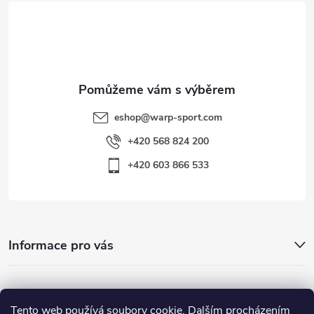
t
í
eshop
@
warp-sport.com
+420 568 824 200
+420 603 866 533
Informace pro vás
Nejhledanější
Tento web používá soubory cookie. Dalším procházením