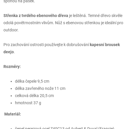
sponou na pásek.
Střenka z tvrdého ebenového dřeva
je leštěná. Temné dřevo skvěle
odolá povětrnostním vlivům. Nůž s ebenovou střenkou je ideální pro
outdoor.
Pro zachování ostrosti používejte k dobrušování
kapesní brousek
deejo
.
Rozměry:
délka čepele 9,5 cm
délka zavřeného nože 11 cm
celková délka 20,5 cm
hmotnost 37 g
Materiál:
čepel nerezová ocel Z40C13 od Aubert & Duval (Francie)