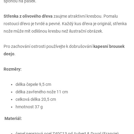
sponou na pásek.
Střenka z olivového dřeva
zaujme atraktivní kresbou. Pomalu
rostoucí dřevo je tvrdé a pevné. Každý kus dřeva je originál, střenka
nože může mít odlišnou kresbu než ilustrační obrázek.
Pro zachování ostrosti používejte k dobrušování
kapesní brousek
deejo
.
Rozměry:
délka čepele 9,5 cm
délka zavřeného nože 11 cm
celková délka 20,5 cm
hmotnost 37 g
Materiál:
čepel nerezová ocel Z40C13 od Aubert & Duval (Francie)