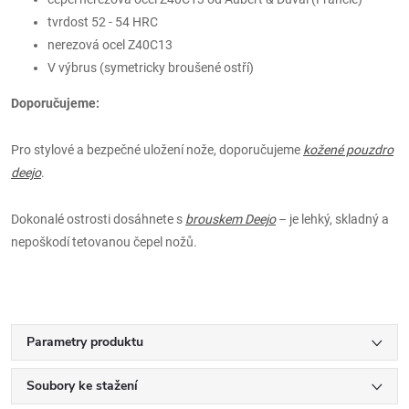
tvrdost 52 - 54 HRC
nerezová ocel Z40C13
V výbrus (symetricky broušené ostří)
Doporučujeme:
Pro stylové a bezpečné uložení nože, doporučujeme
kožené pouzdro
deejo
.
Dokonalé ostrosti dosáhnete s
brouskem Deejo
– je lehký, skladný a
nepoškodí tetovanou čepel nožů.
Parametry produktu
Soubory ke stažení