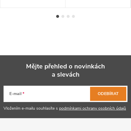
Mějte přehled o novinkách
a slevách
Z
á
E-mail
ODEBÍRAT
p
Vložením e-mailu souhlasíte s
podmínkami ochrany osobních údajů
a