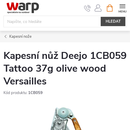
Přejít
NÁKUPNÍ
KOŠÍK
na
obsah
HLEDAT
Kapesní nože
Kapesní nůž Deejo 1CB059
Tattoo 37g olive wood
Versailles
Kód produktu:
1CB059