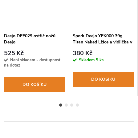
Deejo DEE029 ostřič nožů
Spork Deejo YEK000 39g
Deejo
Titan Naked Lžíce a vidlička v
jednom
525 Kč
380 Kč
Není skladem - dostupnost
Skladem
5 ks
na dotaz
DO KOŠÍKU
DO KOŠÍKU