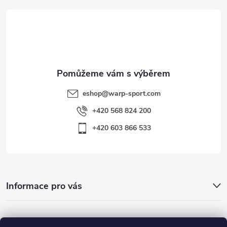
t
í
eshop
@
warp-sport.com
+420 568 824 200
+420 603 866 533
Informace pro vás
Nejhledanější