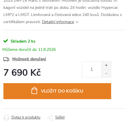
2025 24H Le Mans s tetováním. Motivem je současná soutěž tří
kagorií vozidel na jedné trati po dobu 24 hodin: vozidlo Hypercar,
LMP2 a LMGT. Limitovaná a číslovaná edice 240 kusů. Dodáváno s
certifikátem pravosti.
Detailní informace
Skladem
2 ks
11.8.2026
Možnosti doručení
7 690 Kč
Měrná
cena:
VLOŽIT DO KOŠÍKU
Dotaz k produktu
Sdílet