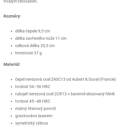
trvalým tetováním.
Rozměry:
délka čepele 9,5 cm
délka zavřeného nože 11 cm
celková délka 20,5 cm
hmotnost 37 g
Materiál:
čepel
nerezová ocel Z40C13 od Aubert & Duval (Francie)
tvrdost 54–56 HRC
rukojeť nerezová ocel 2CR13 + barevně eloxovaný hliník
tvrdost 45–48 HRC
matný titanový povrch
gravírováno laserem
symetrický výbrus