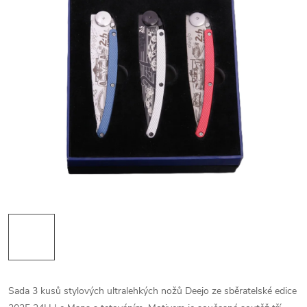
Sada 3 kusů stylových ultralehkých nožů Deejo ze sběratelské edice