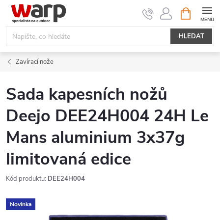
Přejít
NÁKUPNÍ
KOŠÍK
na
obsah
HLEDAT
Zavírací nože
Sada kapesních nožů
Deejo DEE24H004 24H Le
Mans aluminium 3x37g
limitovaná edice
Kód produktu:
DEE24H004
Novinka