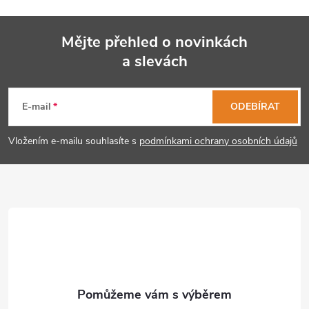
Mějte přehled o novinkách
a slevách
Z
á
E-mail
ODEBÍRAT
p
Vložením e-mailu souhlasíte s
podmínkami ochrany osobních údajů
a
t
í