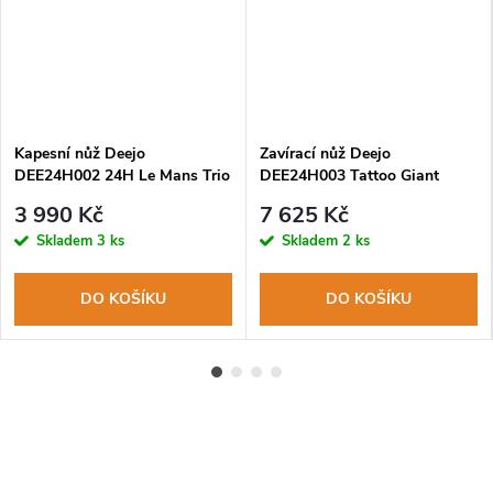
Kapesní nůž Deejo
Zavírací nůž Deejo
DEE24H002 24H Le Mans Trio
DEE24H003 Tattoo Giant
37g aluminium blue
Black 390g olive 24H Le Mans
3 990 Kč
7 625 Kč
limitovaná edice
Trio limitovaná edice
Skladem
3 ks
Skladem
2 ks
DO KOŠÍKU
DO KOŠÍKU