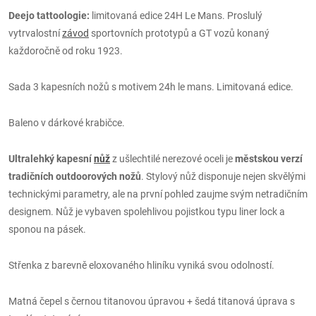
Deejo tattoologie:
limitovaná edice 24H Le Mans. P
roslulý
vytrvalostní
závod
sportovních prototypů a GT vozů konaný
každoročně od roku 1923.
Sada 3 kapesních nožů s motivem 24h le mans. Limitovaná edice.
Baleno v dárkové krabičce.
Ultralehký kapesní
nůž
z ušlechtilé nerezové oceli je
městskou verzí
tradičních outdoorových nožů
. Stylový nůž disponuje nejen skvělými
technickými parametry, ale na první pohled zaujme svým netradičním
designem. Nůž je vybaven spolehlivou pojistkou typu liner lock a
sponou na pásek.
Střenka z barevně eloxovaného hliníku vyniká svou odolností.
Matná čepel s černou titanovou úpravou + šedá titanová úprava s