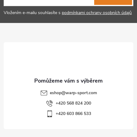
p
Vložením e-mailu souhlasíte s
podmínkami ochrany osobních údajů
a
t
í
eshop
@
warp-sport.com
+420 568 824 200
+420 603 866 533