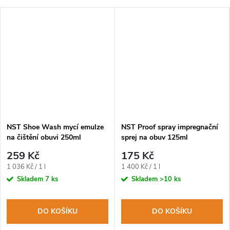
NST Shoe Wash mycí emulze
NST Proof spray impregnační
na čištění obuvi 250ml
sprej na obuv 125ml
259 Kč
175 Kč
Měrná
Měrná
1 036 Kč / 1 l
1 400 Kč / 1 l
cena:
cena:
Skladem
7 ks
Skladem
>10 ks
DO KOŠÍKU
DO KOŠÍKU