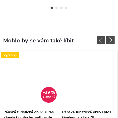
Výprodej
–39 %
1 890 Kč
Pánská turistická obuv Duras
Pánská turistická obuv Lytos
Klondy Comfortex anthracite
Gaebris Jab Evo 78