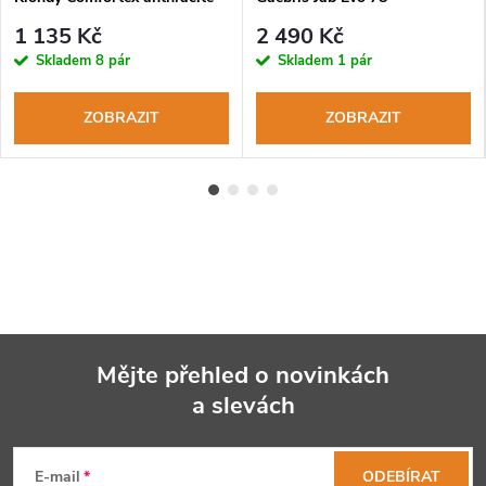
WaterProof corteccia-ocra
1 135 Kč
2 490 Kč
Skladem
8 pár
Skladem
1 pár
ZOBRAZIT
ZOBRAZIT
Mějte přehled o novinkách
a slevách
Z
á
E-mail
ODEBÍRAT