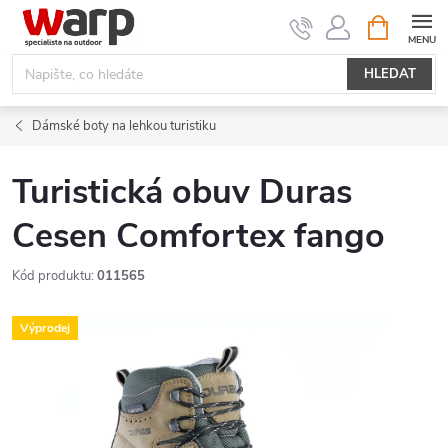
Přejít
NÁKUPNÍ
KOŠÍK
na
obsah
HLEDAT
Dámské boty na lehkou turistiku
Turistická obuv Duras
Cesen Comfortex fango
Kód produktu:
011565
Výprodej