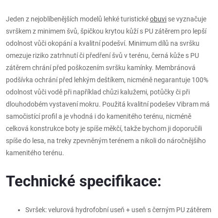
Jeden z nejoblíbenějších modelů lehké turistické
obuvi
se vyznačuje
svrškem z minimem švů, špičkou krytou kůží s PU zátěrem pro lepší
odolnost vůči okopání a kvalitní podešví. Minimum dílů na svršku
omezuje riziko zatrhnutí či předření švů v terénu, černá kůže s PU
zátěrem chrání před poškozením svršku kamínky. Membránová
podšívka ochrání před lehkým deštíkem, nicméně negarantuje 100%
odolnost vůči vodě při například chůzi kalužemi, potůčky či při
dlouhodobém vystavení mokru. Použitá kvalitní podešev Vibram má
samočistící profil a je vhodná i do kamenitého terénu, nicméně
celková konstrukce boty je spíše měkčí, takže bychom ji doporučili
spíše do lesa, na treky zpevněným terénem a nikoli do náročnějšího
kamenitého terénu.
Technické specifikace:
Svršek: velurová hydrofobní useň + useň s černým PU zátěrem