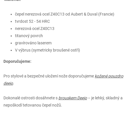
čepel
nerezová ocel Z40C13 od Aubert & Duval (Francie)
tvrdost 52 - 54 HRC
nerezová ocel Z40C13
titanový povrch
gravírováno laserem
V výbrus (symetricky broušené ostří)
Doporučujeme:
Pro stylové a bezpečné uložení nože doporučujeme
kožené pouzdro
deejo
.
Dokonalé ostrosti dosáhnete s
brouskem Deejo
– je lehký, skladný a
nepoškodí tetovanou čepel nožů.