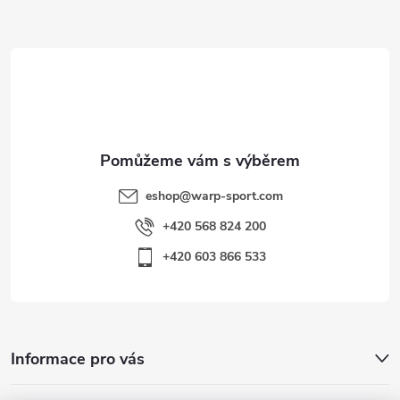
a
t
í
eshop
@
warp-sport.com
+420 568 824 200
+420 603 866 533
Informace pro vás