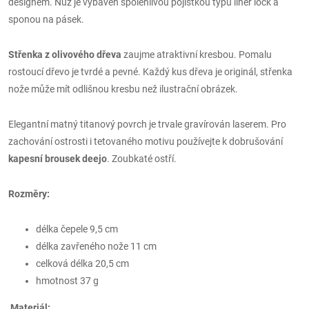
designem. Nůž je vybaven spolehlivou pojistkou typu liner lock a
sponou na pásek.
Střenka z olivového dřeva
zaujme atraktivní kresbou. Pomalu
rostoucí dřevo je tvrdé a pevné. Každý kus dřeva je originál, střenka
nože může mít odlišnou kresbu než ilustrační obrázek.
Elegantní matný titanový povrch je trvale gravírován laserem. Pro
zachování ostrosti i tetovaného motivu používejte k dobrušování
kapesní brousek deejo
. Zoubkaté ostří.
Rozměry:
délka čepele 9,5 cm
délka zavřeného nože 11 cm
celková délka 20,5 cm
hmotnost 37 g
Materiál: