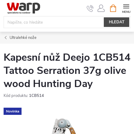
Přejít
NÁKUPNÍ
KOŠÍK
na
obsah
HLEDAT
Ultralehké nože
Kapesní nůž Deejo 1CB514
Tattoo Serration 37g olive
wood Hunting Day
Kód produktu:
1CB514
Novinka