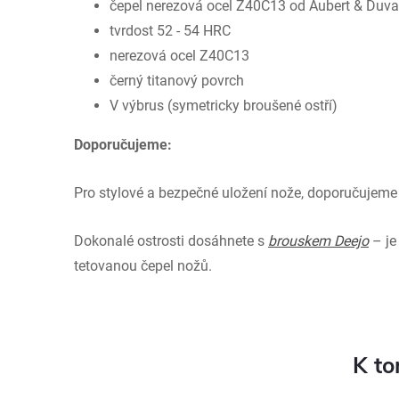
čepel
nerezová ocel Z40C13 od Aubert & Duval
tvrdost 52 - 54 HRC
nerezová ocel Z40C13
černý titanový povrch
V výbrus (symetricky broušené ostří)
Doporučujeme:
Pro stylové a bezpečné uložení nože, doporučujem
Dokonalé ostrosti dosáhnete s
brouskem Deejo
– je
tetovanou čepel nožů.
K to