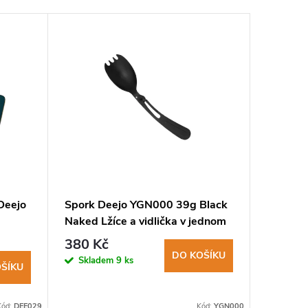
Deejo
Spork Deejo YGN000 39g Black
Kožené 
Naked Lžíce a vidlička v jednom
pro nůž
380 Kč
495 K
DO KOŠÍKU
Skladem
9 ks
Sklad
ŠÍKU
Kód:
DEE029
Kód:
YGN000