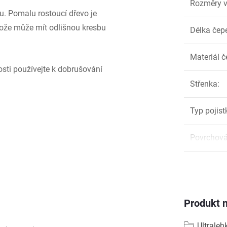
Rozměry v
u. Pomalu rostoucí dřevo je
 nože může mít odlišnou kresbu
Délka čep
Materiál č
osti používejte k dobrušování
Střenka
:
Typ pojist
Povrchová
Produkt n
Ultraleh