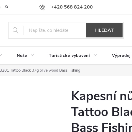
+420 568 824 200
Kontakty
Doprava a platba
Hodnocení obchodu
HLEDAT
Nože
Turistické vybavení
Výprodej
B201 Tattoo Black 37g olive wood Bass Fishing
Kapesní n
Tattoo Bla
Bass Fishi