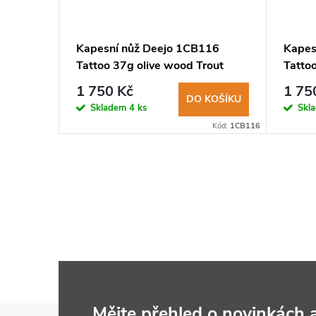
011
Kapesní nůž Deejo 1CB116
Kapes
a
Tattoo 37g olive wood Trout
Tatto
Trout
1 750 Kč
1 75
KOŠÍKU
DO KOŠÍKU
Skladem
4 ks
Skl
Kód:
9CN011
Kód:
1CB116
Mějte přehled o novinkách