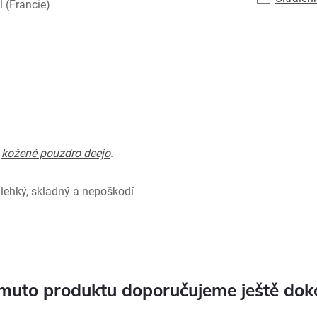
 (Francie)
e
kožené pouzdro deejo
.
 lehký, skladný a nepoškodí
muto produktu doporučujeme ještě dok