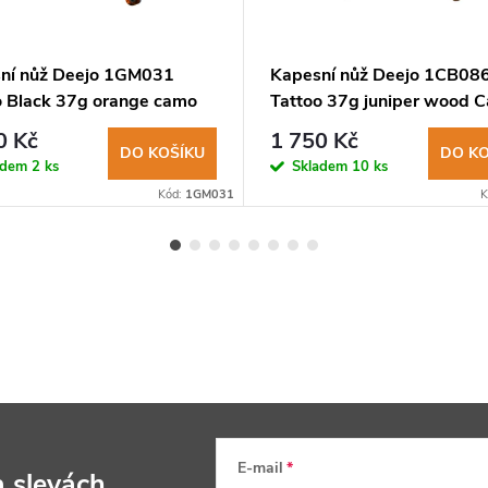
ní nůž Deejo 1GM031
Kapesní nůž Deejo 1CB08
o Black 37g orange camo
Tattoo 37g juniper wood C
0 Kč
1 750 Kč
DO KOŠÍKU
DO KO
adem
2 ks
Skladem
10 ks
Kód:
1GM031
K
E-mail
a slevách