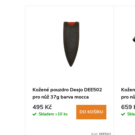
o
Kožené pouzdro Deejo DEE502
Kožen
é švy
pro nůž 37g barva mocca
pro n
495 Kč
659 
KOŠÍKU
DO KOŠÍKU
Skladem
>10 ks
Skl
:
COR ETU100
Kód:
DEE502