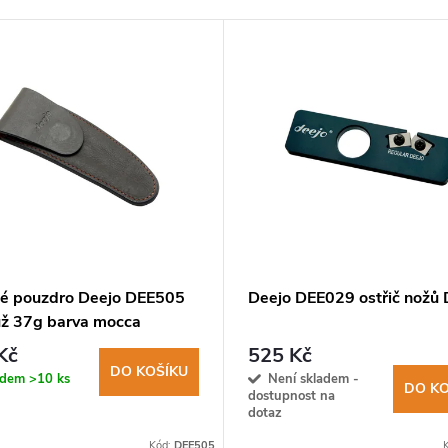
é pouzdro Deejo DEE505
Deejo DEE029 ostřič nožů 
ůž 37g barva mocca
Kč
525 Kč
DO KOŠÍKU
adem
>10 ks
Není skladem -
DO KO
dostupnost na
dotaz
Kód:
DEE505