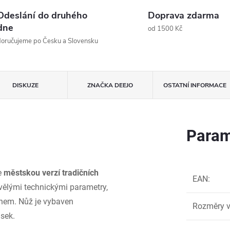
Odeslání do druhého
Doprava zdarma
dne
od 1500 Kč
oručujeme po Česku a Slovensku
DISKUZE
ZNAČKA
DEEJO
OSTATNÍ INFORMACE
Param
je
městskou verzí tradičních
EAN
:
kvělými technickými parametry,
gnem. Nůž je vybaven
Rozměry v
ásek.