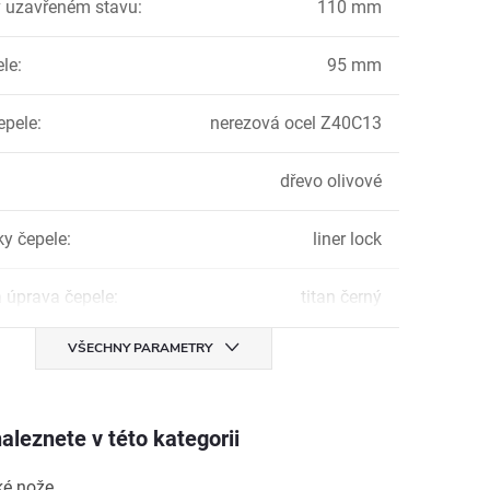
 uzavřeném stavu
:
110 mm
ele
:
95 mm
epele
:
nerezová ocel Z40C13
dřevo olivové
ky čepele
:
liner lock
 úprava čepele
:
titan černý
VŠECHNY PARAMETRY
aleznete v této kategorii
ké nože