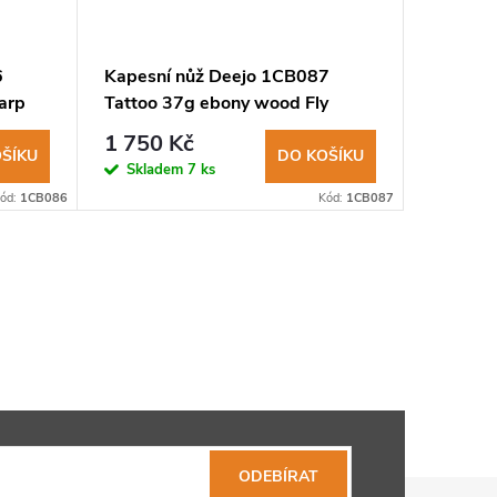
6
Kapesní nůž Deejo 1CB087
Kapesní
arp
Tattoo 37g ebony wood Fly
Tattoo 
Fishing
Trout
1 750 Kč
1 750
ŠÍKU
DO KOŠÍKU
Skladem
7 ks
Sklad
ód:
1CB086
Kód:
1CB087
ODEBÍRAT