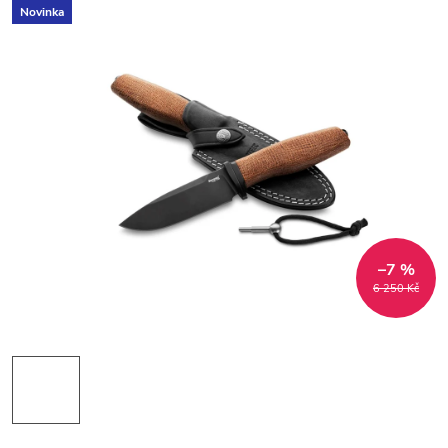
Novinka
–7 %
6 250 Kč