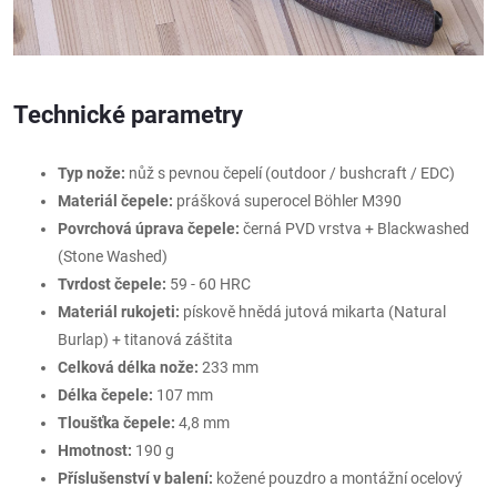
Technické parametry
Typ nože:
nůž s pevnou čepelí (outdoor / bushcraft / EDC)
Materiál čepele:
prášková superocel Böhler M390
Povrchová úprava čepele:
černá PVD vrstva + Blackwashed
(Stone Washed)
Tvrdost čepele:
59 - 60 HRC
Materiál rukojeti:
pískově hnědá jutová mikarta (Natural
Burlap) + titanová záštita
Celková délka nože:
233 mm
Délka čepele:
107 mm
Tloušťka čepele:
4,8 mm
Hmotnost:
190 g
Příslušenství v balení:
kožené pouzdro a montážní ocelový