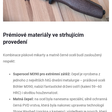
Prémiové materiály ve strhujícím
provedení
Kombinace pískové mikarty a matně černé oceli budí zasloužený
respekt:
Superocel M390 pro extrémní zátěž:
čepel je vyrobena z
jednoho z největších hitů dnešní metalurgie – práškové oceli
Böhler M390; nabízí fantastické držení ostří (kalení 59–60
HRC) i skvělou houževnatost.
Matná čepel:
na ocel byla nanesena speciální, silně ochranná
černá PVD vrstva, která byla nakonec upravena technologií
Stone Washed (oprána s kameny); výsledkem je povrch, který