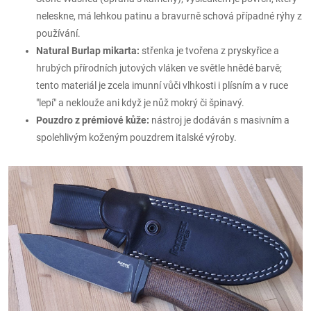
neleskne, má lehkou patinu a bravurně schová případné rýhy z
používání.
Natural Burlap mikarta:
střenka je tvořena z pryskyřice a
hrubých přírodních jutových vláken ve světle hnědé barvě;
tento materiál je zcela imunní vůči vlhkosti i plísním a v ruce
"lepí" a neklouže ani když je nůž mokrý či špinavý.
Pouzdro z prémiové kůže:
nástroj je dodáván s masivním a
spolehlivým koženým pouzdrem italské výroby.