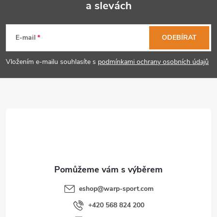
a slevách
Z
á
E-mail
ODEBÍRAT
p
Vložením e-mailu souhlasíte s
podmínkami ochrany osobních údajů
a
t
í
eshop
@
warp-sport.com
+420 568 824 200