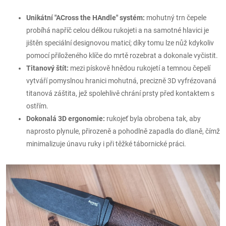
Unikátní "ACross the HAndle" systém:
mohutný trn čepele
probíhá napříč celou délkou rukojeti a na samotné hlavici je
jištěn speciální designovou maticí; díky tomu lze nůž kdykoliv
pomocí přiloženého klíče do mrtě rozebrat a dokonale vyčistit.
Titanový štít:
mezi pískově hnědou rukojetí a temnou čepelí
vytváří pomyslnou hranici mohutná, precizně 3D vyfrézovaná
titanová záštita, jež spolehlivě chrání prsty před kontaktem s
ostřím.
Dokonalá 3D ergonomie:
rukojeť byla obrobena tak, aby
naprosto plynule, přirozeně a pohodlně zapadla do dlaně, čímž
minimalizuje únavu ruky i při těžké tábornické práci.