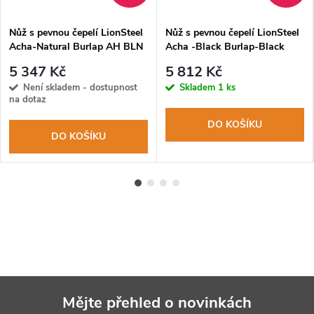
Nůž s pevnou čepelí LionSteel
Nůž s pevnou čepelí LionSteel
Acha-Natural Burlap AH BLN
Acha -Black Burlap-Black
čepel M390, rukojeť micarta,
blade AH B BLB čepel M390
5 347 Kč
5 812 Kč
pouzdro
black, rukojeť micarta,
Není skladem - dostupnost
Skladem
1 ks
pouzdro
na dotaz
DO KOŠÍKU
DO KOŠÍKU
Mějte přehled o novinkách