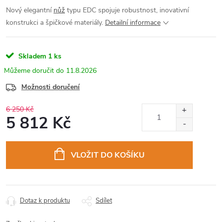
Nový elegantní
nůž
typu EDC spojuje robustnost, inovativní
konstrukci a špičkové materiály.
Detailní informace
Skladem
1 ks
11.8.2026
Možnosti doručení
6 250 Kč
5 812 Kč
Měrná
cena:
VLOŽIT DO KOŠÍKU
Dotaz k produktu
Sdílet