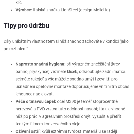
klíč
Výrobce:
italská značka LionSteel (design Molletta)
Tipy pro údržbu
Díky unikátním vlastnostem si nůž snadno zachováte v kondici "jako
po rozbalení":
Naprosto snadná hygiena:
při výrazném znečištění (krev,
bahno, pryskyřice) vezměte klíček, odšroubujte zadní matici,
sejměte rukojeť a vše můžete snadno umýt i zevnitř; pro
usnadnění opětovné montáže doporučujeme vnitřní trn občas
lehounce naolejovat.
Péče o tmavou čepel:
ocel M390 je téměř stoprocentně
nerezová a PVD vrstva tuto odolnost násobí; i tak je vhodné
nůž po práci v agresivním prostředí omýt, vysušit a přetřít
tenkým filmem konzervačního oleje.
Oživení ostří:
kvůli extrémní tvrdosti materiálu se raději