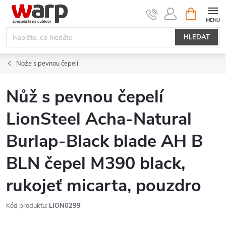
Přejít
NÁKUPNÍ
KOŠÍK
na
obsah
HLEDAT
Nože s pevnou čepelí
Nůž s pevnou čepelí
LionSteel Acha-Natural
Burlap-Black blade AH B
BLN čepel M390 black,
rukojeť micarta, pouzdro
Kód produktu:
LION0299