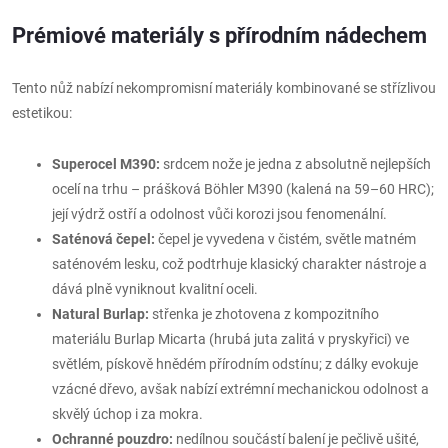
Prémiové materiály s přírodním nádechem
Tento nůž nabízí nekompromisní materiály kombinované se střízlivou
estetikou:
Superocel M390:
srdcem nože je jedna z absolutně nejlepších
ocelí na trhu – prášková Böhler M390 (kalená na 59–60 HRC);
její výdrž ostří a odolnost vůči korozi jsou fenomenální.
Saténová čepel:
čepel je vyvedena v čistém, světle matném
saténovém lesku, což podtrhuje klasický charakter nástroje a
dává plně vyniknout kvalitní oceli.
Natural Burlap:
střenka je zhotovena z kompozitního
materiálu Burlap Micarta (hrubá juta zalitá v pryskyřici) ve
světlém, pískově hnědém přírodním odstínu; z dálky evokuje
vzácné dřevo, avšak nabízí extrémní mechanickou odolnost a
skvělý úchop i za mokra.
Ochranné pouzdro:
nedílnou součástí balení je pečlivě ušité,