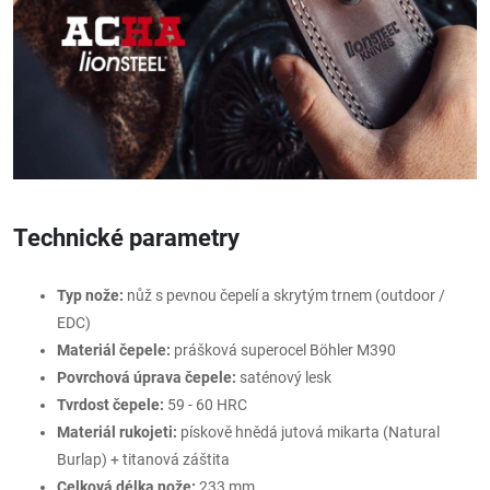
Technické parametry
Typ nože:
nůž s pevnou čepelí a skrytým trnem (outdoor /
EDC)
Materiál čepele:
prášková superocel Böhler M390
Povrchová úprava čepele:
saténový lesk
Tvrdost čepele:
59 - 60 HRC
Materiál rukojeti:
pískově hnědá jutová mikarta (Natural
Burlap) + titanová záštita
Celková délka nože:
233 mm