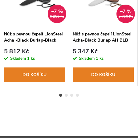
–7 %
–7 %
6 250 Kč
5 750 Kč
Nůž s pevnou čepelí LionSteel
Nůž s pevnou čepelí LionSteel
Acha -Black Burlap-Black
Acha-Black Burlap AH BLB
blade AH B BLB čepel M390
čepel M390, rukojeť micarta,
5 812 Kč
5 347 Kč
black, rukojeť micarta,
pouzdro
Skladem
1 ks
Skladem
1 ks
pouzdro
DO KOŠÍKU
DO KOŠÍKU