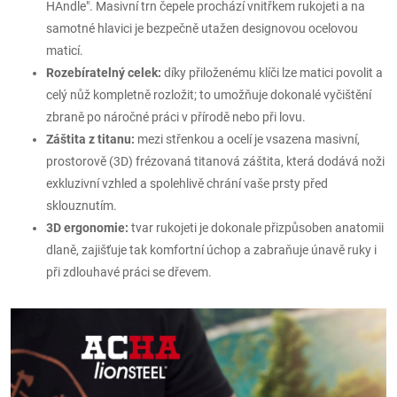
HAndle". Masivní trn čepele prochází vnitřkem rukojeti a na
samotné hlavici je bezpečně utažen designovou ocelovou
maticí.
Rozebíratelný celek:
díky přiloženému klíči lze matici povolit a
celý nůž kompletně rozložit; to umožňuje dokonalé vyčištění
zbraně po náročné práci v přírodě nebo při lovu.
Záštita z titanu:
mezi střenkou a ocelí je vsazena masivní,
prostorově (3D) frézovaná titanová záštita, která dodává noži
exkluzivní vzhled a spolehlivě chrání vaše prsty před
sklouznutím.
3D ergonomie:
tvar rukojeti je dokonale přizpůsoben anatomii
dlaně, zajišťuje tak komfortní úchop a zabraňuje únavě ruky i
při zdlouhavé práci se dřevem.