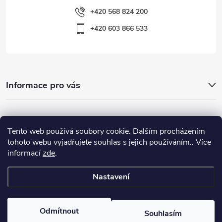
+420 568 824 200
+420 603 866 533
Informace pro vás
Nejhledanější
Tento web používá soubory cookie. Dalším procházením
tohoto webu vyjadřujete souhlas s jejich používáním.. Více
informací
zde
.
Důležité odkazy
Nastavení
Copyright 2026
Warp-Sport.com
. Všechna práva vyhrazena.
Odmítnout
Souhlasím
Vytvořil Shoptet