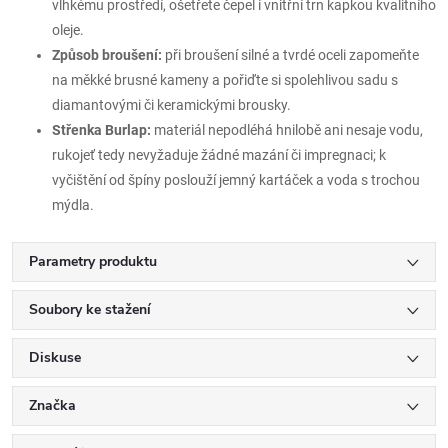
vlhkému prostředí, ošetřete čepel i vnitřní trn kapkou kvalitního
oleje.
Způsob broušení:
při broušení silné a tvrdé oceli zapomeňte
na měkké brusné kameny a pořiďte si spolehlivou sadu s
diamantovými či keramickými brousky.
Střenka Burlap:
materiál nepodléhá hnilobě ani nesaje vodu,
rukojeť tedy nevyžaduje žádné mazání či impregnaci; k
vyčištění od špíny poslouží jemný kartáček a voda s trochou
mýdla.
Parametry produktu
Soubory ke stažení
Diskuse
Značka