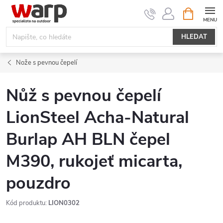
Přejít
NÁKUPNÍ
KOŠÍK
na
obsah
HLEDAT
Nože s pevnou čepelí
Nůž s pevnou čepelí
LionSteel Acha-Natural
Burlap AH BLN čepel
M390, rukojeť micarta,
pouzdro
Kód produktu:
LION0302