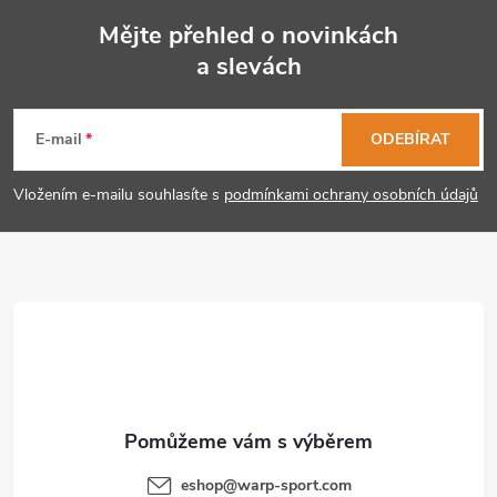
Mějte přehled o novinkách
a slevách
Z
á
E-mail
ODEBÍRAT
p
Vložením e-mailu souhlasíte s
podmínkami ochrany osobních údajů
a
t
í
eshop
@
warp-sport.com