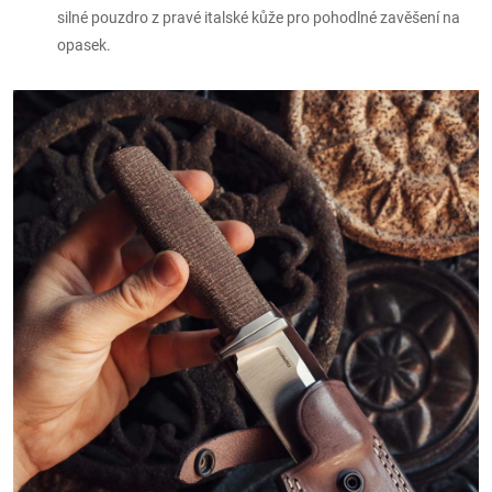
silné pouzdro z pravé italské kůže pro pohodlné zavěšení na
opasek.