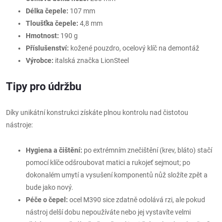
Délka čepele:
107 mm
Tloušťka čepele:
4,8 mm
Hmotnost:
190 g
Příslušenství:
kožené pouzdro, ocelový klíč na demontáž
Výrobce:
italská značka LionSteel
Tipy pro údržbu
Díky unikátní konstrukci získáte plnou kontrolu nad čistotou
nástroje:
Hygiena a čištění:
po extrémním znečištění (krev, bláto) stačí
pomocí klíče odšroubovat matici a rukojeť sejmout; po
dokonalém umytí a vysušení komponentů nůž složíte zpět a
bude jako nový.
Péče o čepel:
ocel M390 sice zdatně odolává rzi, ale pokud
nástroj delší dobu nepoužíváte nebo jej vystavíte velmi