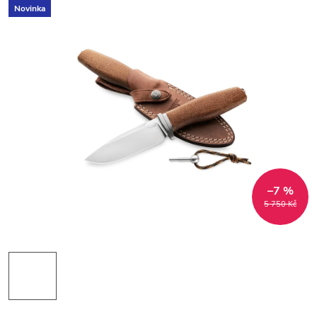
Novinka
–7 %
5 750 Kč