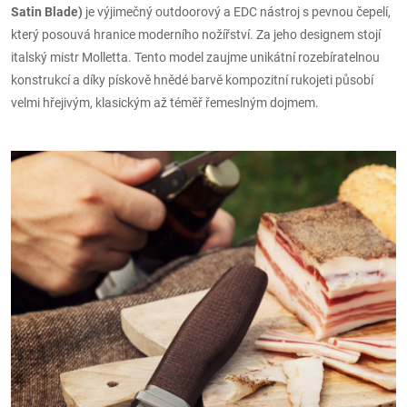
Satin Blade)
je výjimečný outdoorový a EDC nástroj s pevnou čepelí,
který posouvá hranice moderního nožířství. Za jeho designem stojí
italský mistr Molletta. Tento model zaujme unikátní rozebíratelnou
konstrukcí a díky pískově hnědé barvě kompozitní rukojeti působí
velmi hřejivým, klasickým až téměř řemeslným dojmem.