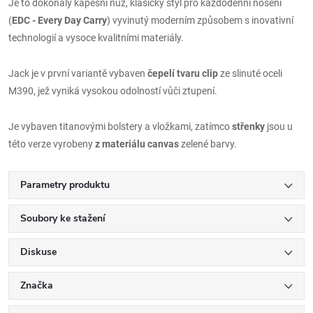
Je to dokonalý kapesní nůž, klasický styl pro každodenní nošení
(
EDC - Every Day Carry
) vyvinutý moderním způsobem s inovativní
technologií a vysoce kvalitními materiály.
Jack je v první variantě vybaven
čepelí tvaru clip
ze slinuté oceli
M390, jež vyniká vysokou odolností vůči ztupení.
Je vybaven titanovými bolstery a vložkami, zatímco
střenky
jsou u
této verze vyrobeny
z materiálu canvas
zelené barvy.
Parametry produktu
Soubory ke stažení
Diskuse
Značka