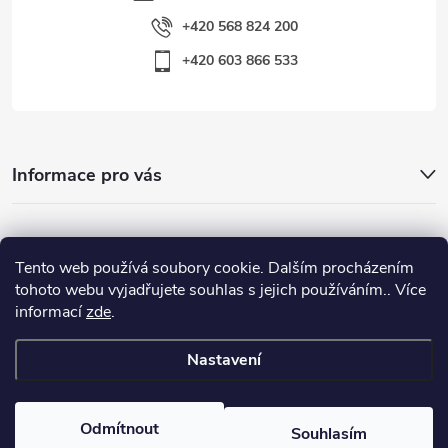
+420 568 824 200
+420 603 866 533
Informace pro vás
Nejhledanější
Tento web používá soubory cookie. Dalším procházením
tohoto webu vyjadřujete souhlas s jejich používáním.. Více
informací
zde
.
Důležité odkazy
Nastavení
Copyright 2026
Warp-Sport.com
. Všechna práva vyhrazena.
Odmítnout
Souhlasím
Vytvořil Shoptet