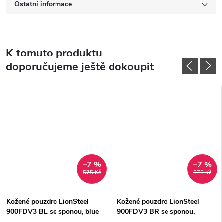
Ostatní informace
K tomuto produktu
doporučujeme ještě dokoupit
–7 %
–7 %
575 Kč
575 Kč
Kožené pouzdro LionSteel
Kožené pouzdro LionSteel
900FDV3 BL se sponou, blue
900FDV3 BR se sponou,
brown