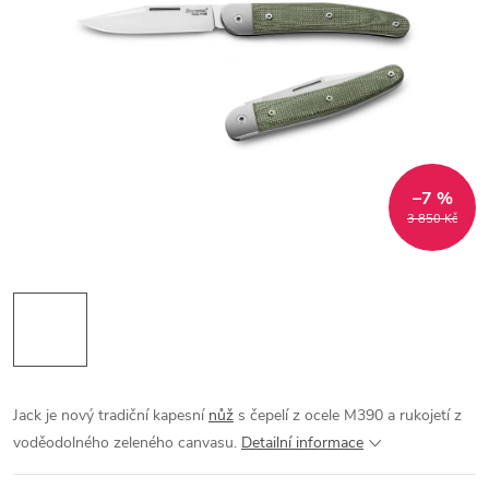
–7 %
3 850 Kč
Jack je nový tradiční kapesní
nůž
s čepelí z ocele M390 a rukojetí z
voděodolného zeleného canvasu.
Detailní informace