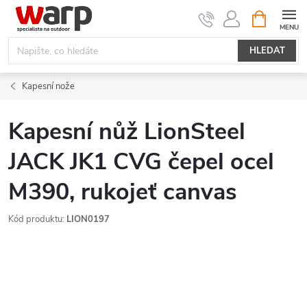
Přejít
NÁKUPNÍ
KOŠÍK
na
obsah
HLEDAT
Kapesní nože
Kapesní nůž LionSteel
JACK JK1 CVG čepel ocel
M390, rukojeť canvas
Kód produktu:
LION0197