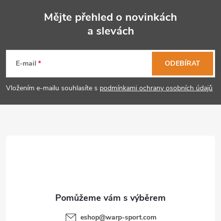
Mějte přehled o novinkách
a slevách
Z
á
E-mail
ODEBÍRAT
p
Vložením e-mailu souhlasíte s
podmínkami ochrany osobních údajů
a
t
í
eshop
@
warp-sport.com