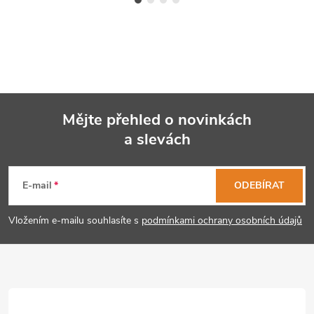
Mějte přehled o novinkách
a slevách
Z
á
E-mail
ODEBÍRAT
p
Vložením e-mailu souhlasíte s
podmínkami ochrany osobních údajů
a
t