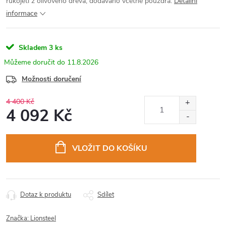
rukojetí z olivového dřeva, dodáváno včetně pouzdra.
Detailní
informace
Skladem
3 ks
11.8.2026
Možnosti doručení
4 400 Kč
4 092 Kč
Měrná
cena:
VLOŽIT DO KOŠÍKU
Dotaz k produktu
Sdílet
Značka:
Lionsteel