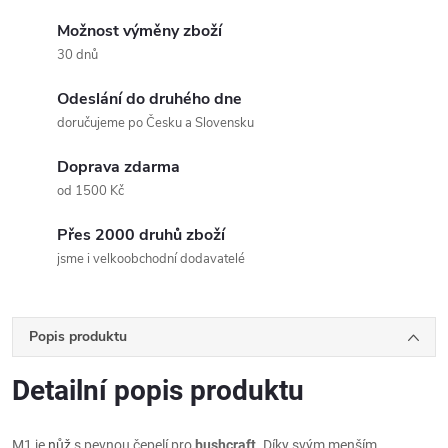
Možnost výměny zboží
30 dnů
Odeslání do druhého dne
doručujeme po Česku a Slovensku
Doprava zdarma
od 1500 Kč
Přes 2000 druhů zboží
jsme i velkoobchodní dodavatelé
Popis produktu
Detailní popis produktu
M1 je
nůž
s pevnou čepelí pro
bushcraft
. Díky svým menším