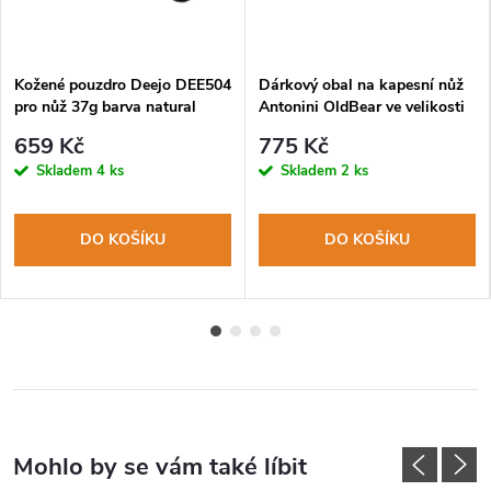
Kožené pouzdro Deejo DEE504
Dárkový obal na kapesní nůž
pro nůž 37g barva natural
Antonini OldBear ve velikosti
L
659 Kč
775 Kč
Skladem
4 ks
Skladem
2 ks
DO KOŠÍKU
DO KOŠÍKU