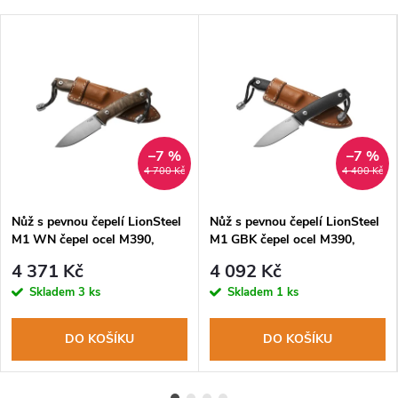
–7 %
–7 %
4 700 Kč
4 400 Kč
Nůž s pevnou čepelí LionSteel
Nůž s pevnou čepelí LionSteel
M1 WN čepel ocel M390,
M1 GBK čepel ocel M390,
rukojeť ořechové dřevo,
rukojeť G10, pouzdro
4 371 Kč
4 092 Kč
pouzdro
Skladem
3 ks
Skladem
1 ks
DO KOŠÍKU
DO KOŠÍKU