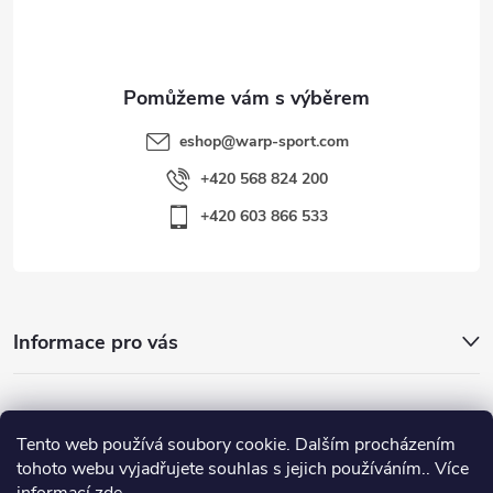
í
eshop
@
warp-sport.com
+420 568 824 200
+420 603 866 533
Informace pro vás
Nejhledanější
Tento web používá soubory cookie. Dalším procházením
tohoto webu vyjadřujete souhlas s jejich používáním.. Více