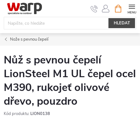
Přejít
NÁKUPNÍ
KOŠÍK
na
obsah
HLEDAT
Nože s pevnou čepelí
Nůž s pevnou čepelí
LionSteel M1 UL čepel ocel
M390, rukojeť olivové
dřevo, pouzdro
Kód produktu:
LION0138