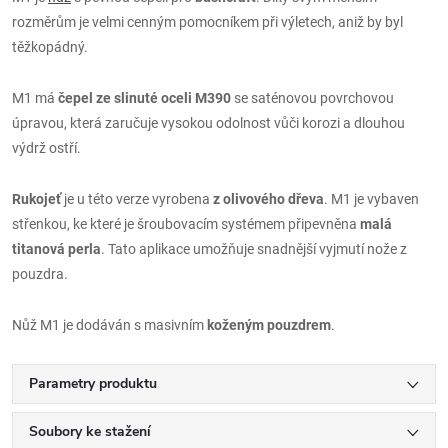
rozměrům je velmi cenným pomocníkem při výletech, aniž by byl
těžkopádný.
M1 má
čepel ze slinuté oceli M390
se saténovou povrchovou
úpravou, která zaručuje vysokou odolnost vůči korozi a dlouhou
výdrž ostří.
Rukojeť
je u této verze vyrobena
z olivového dřeva
. M1 je vybaven
střenkou, ke které je šroubovacím systémem připevněna
malá
titanová perla
. Tato aplikace umožňuje snadnější vyjmutí nože z
pouzdra.
Nůž M1 je dodáván s masivním
koženým pouzdrem
.
Parametry produktu
Soubory ke stažení