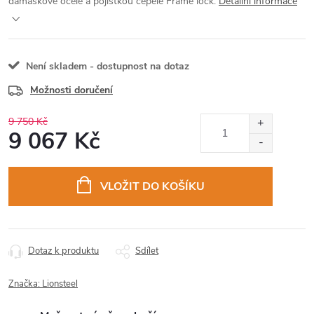
damaškové ocele a pojistkou čepele Frame lock.
Detailní informace
Není skladem - dostupnost na dotaz
Možnosti doručení
9 750 Kč
9 067 Kč
Měrná
cena:
VLOŽIT DO KOŠÍKU
Dotaz k produktu
Sdílet
Značka:
Lionsteel