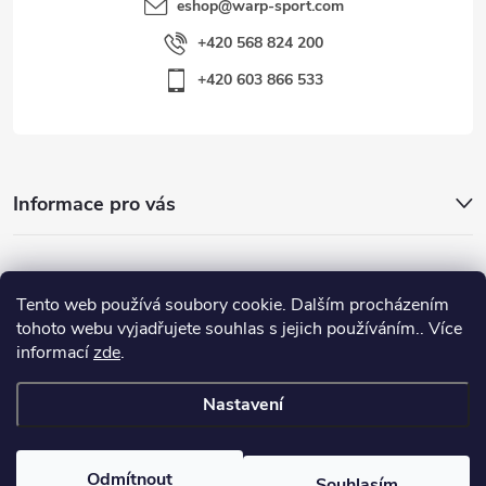
eshop
@
warp-sport.com
+420 568 824 200
+420 603 866 533
Informace pro vás
Nejhledanější
Tento web používá soubory cookie. Dalším procházením
tohoto webu vyjadřujete souhlas s jejich používáním.. Více
informací
zde
.
Důležité odkazy
Nastavení
Copyright 2026
Warp-Sport.com
. Všechna práva vyhrazena.
Odmítnout
Souhlasím