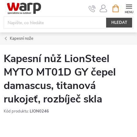
Přejít
NÁKUPNÍ
KOŠÍK
na
obsah
HLEDAT
Kapesní nože
Kapesní nůž LionSteel
MYTO MT01D GY čepel
damascus, titanová
rukojeť, rozbíječ skla
Kód produktu:
LION0246