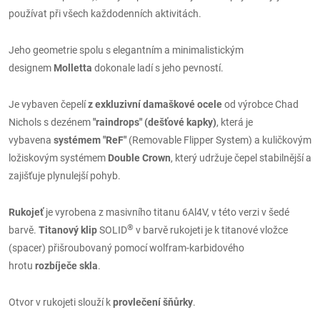
používat při všech každodenních aktivitách.
Jeho geometrie spolu s elegantním a minimalistickým
designem
Molletta
dokonale ladí s jeho pevností.
Je vybaven čepelí
z exkluzivní damaškové ocele
od výrobce Chad
Nichols s dezénem
"raindrops" (dešťové kapky)
, která je
vybavena
systémem "ReF"
(Removable Flipper System) a kuličkovým
ložiskovým systémem
Double Crown
, který udržuje čepel stabilnější a
zajišťuje plynulejší pohyb.
Rukojeť
je vyrobena z masivního titanu 6Al4V, v této verzi v šedé
®
barvě.
Titanový klip
SOLID
v barvě rukojeti je k titanové vložce
(spacer) přišroubovaný pomocí wolfram-karbidového
hrotu
rozbíječe skla
.
Otvor v rukojeti slouží k
provlečení šňůrky
.