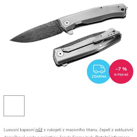
ZDARM
–7 %
9 750 Kč
ZDARMA
Luxusní kapesní
nůž
s rukojetí z masivního titanu, čepelí z exkluzivní