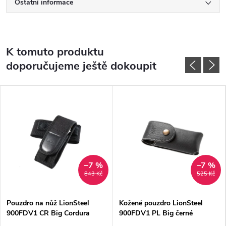
Ostatní informace
K tomuto produktu
doporučujeme ještě dokoupit
–7 %
–7 %
843 Kč
525 Kč
Pouzdro na nůž LionSteel
Kožené pouzdro LionSteel
900FDV1 CR Big Cordura
900FDV1 PL Big černé