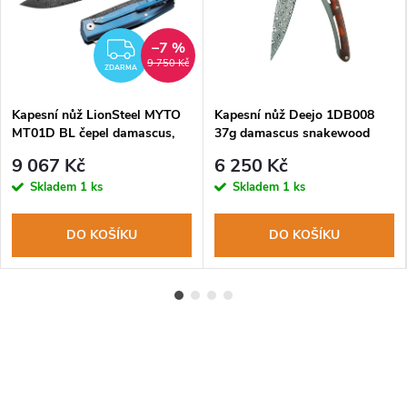
–7 %
ZDARMA
9 750 Kč
ZDARMA
Kapesní nůž LionSteel MYTO
Kapesní nůž Deejo 1DB008
MT01D BL čepel damascus,
37g damascus snakewood
titanová rukojeť, rozbíječ skla
9 067 Kč
6 250 Kč
Skladem
1 ks
Skladem
1 ks
DO KOŠÍKU
DO KOŠÍKU