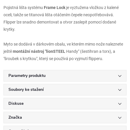
Pojistná lišta systému
Frame Lock
je vyztužena vložkou z kalené
oceli, takže se titanová lišta otáčením čepele neopotřebovává.
Flipper lze snadno demontovat a otvor zaslepit pomocí dodané
krytky.
Myto se dodává v dárkovém obalu, ve kterém mimo nože naleznete
ještě
montážní nástroj "lionSTEEL
Handy" (šestihran a torx), a
"šroubek s krytkou", který se používá po vyjmutí flipperu.
Parametry produktu
Soubory ke stažení
Diskuse
Značka