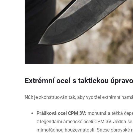
Extrémní ocel s taktickou úprav
Nůž je zkonstruován tak, aby vydržel extrémní nam
Prášková ocel CPM 3V:
mohutná a těžká čepel
z legendární americké oceli CPM-3V. Jedná se 
mimořádnou houževnatostí. Snese obrovské n