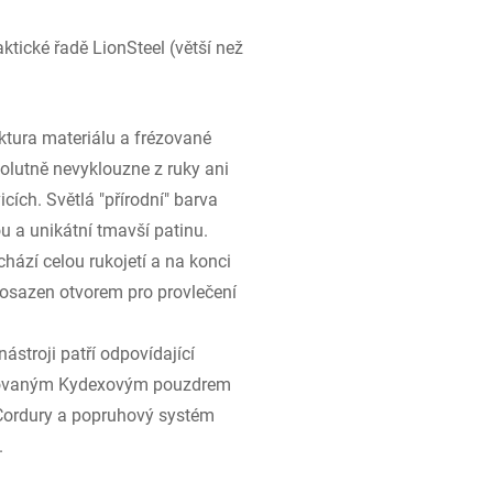
ktické řadě LionSteel (větší než
ktura materiálu a frézované
solutně nevyklouzne z ruky ani
cích. Světlá "přírodní" barva
 a unikátní tmavší patinu.
hází celou rukojetí a na konci
e osazen otvorem pro provlečení
ástroji patří odpovídající
lisovaným Kydexovým pouzdrem
z Cordury a popruhový systém
.