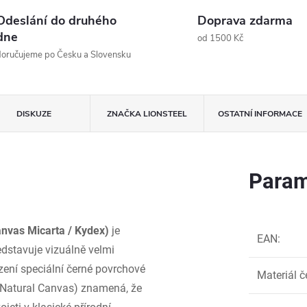
Odeslání do druhého
Doprava zdarma
dne
od 1500 Kč
oručujeme po Česku a Slovensku
DISKUZE
ZNAČKA
LIONSTEEL
OSTATNÍ INFORMACE
Param
anvas Micarta / Kydex)
je
EAN
:
ředstavuje vizuálně velmi
zení speciální černé povrchové
Materiál č
 (Natural Canvas) znamená, že