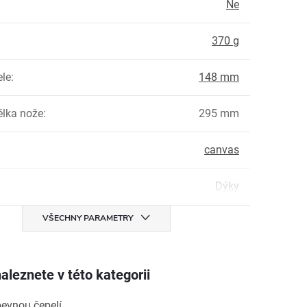
Ne
:
370 g
ele
:
148 mm
élka nože
:
295 mm
canvas
Dýky
VŠECHNY PARAMETRY
aleznete v této kategorii
pevnou čepelí