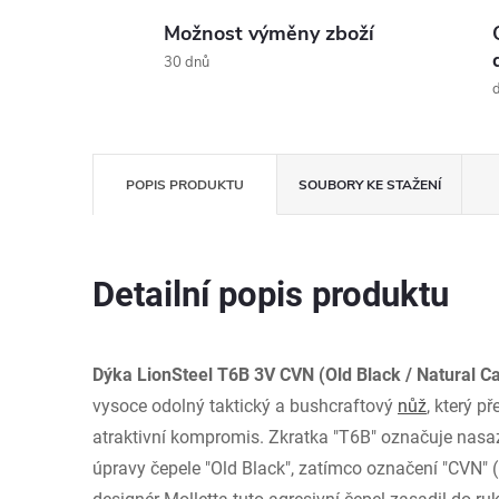
Možnost výměny zboží
30 dnů
d
POPIS PRODUKTU
SOUBORY KE STAŽENÍ
Detailní popis produktu
Dýka LionSteel T6B 3V CVN (Old Black / Natural C
vysoce odolný taktický a bushcraftový
nůž
, který p
atraktivní kompromis. Zkratka "T6B" označuje nasa
úpravy čepele "Old Black", zatímco označení "CVN"