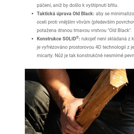
páčení, aniž by došlo k vyštípnutí břitu.
Taktická úprava Old Black:
aby se minimalizo
oceli proti vnějším vlivům (především povrchové
potažena drsnou tmavou vrstvou "Old Black".
®
Konstrukce SOLID
:
rukojeť není skládaná z k
je vyfrézováno prostorovou 4D technologií z 
micarty. Nůž je tak konstrukčně nesmírně pevn