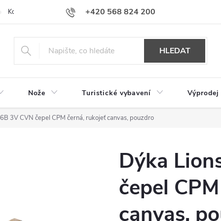
+420 568 824 200
Kontakty
Doprava a platba
Hodnocení obchodu
HLEDAT
Nože
Turistické vybavení
Výprodej
T6B 3V CVN čepel CPM černá, rukojeť canvas, pouzdro
Dýka Lion
čepel CPM 
canvas, p