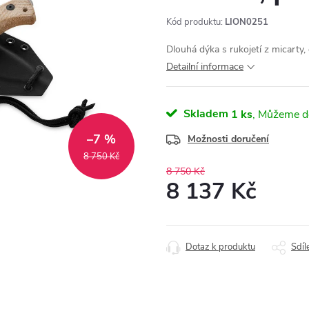
Kód produktu:
LION0251
Dlouhá dýka s rukojetí z micarty
Detailní informace
Skladem
1 ks
–7 %
Možnosti doručení
8 750 Kč
8 750 Kč
8 137 Kč
Měrná
cena:
Dotaz k produktu
Sdíl