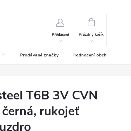
NÁKUPNÍ
KOŠÍK
Prázdný košík
Přihlášení
Prodávané značky
Hodnocení obchodu
steel T6B 3V CVN
černá, rukojeť
ouzdro