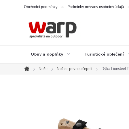
Přejít
Obchodní podmínky
Podmínky ochrany osobních údajů
na
obsah
Obuv a doplňky
Turistické oblečení
Nože
Nože s pevnou čepelí
Dýka Lionsteel 
Domů