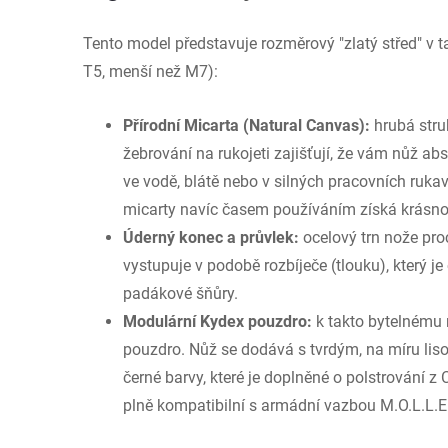
Tento model představuje rozměrový "zlatý střed" v ta
T5, menší než M7):
Přírodní Micarta (Natural Canvas):
hrubá stru
žebrování na rukojeti zajišťují, že vám nůž ab
ve vodě, blátě nebo v silných pracovních rukavi
micarty navíc časem používáním získá krásnou
Úderný konec a průvlek:
ocelový trn nože proc
vystupuje v podobě rozbíječe (tlouku), který j
padákové šňůry.
Modulární Kydex pouzdro:
k takto bytelnému n
pouzdro. Nůž se dodává s tvrdým, na míru 
černé barvy, které je doplněné o polstrování 
plně kompatibilní s armádní vazbou M.O.L.L.E