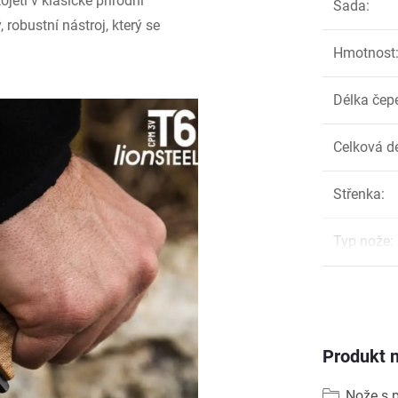
jeti v klasické přírodní
Sada
:
robustní nástroj, který se
Hmotnost
Délka čep
Celková d
Střenka
:
Typ nože
:
Produkt n
Nože s 