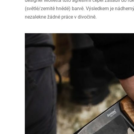
designér Molletta tuto agresivní čepel zasadil do ruko
(světlé/zemitě hnědé) barvě. Výsledkem je nádherný, 
nezalekne žádné práce v divočině.