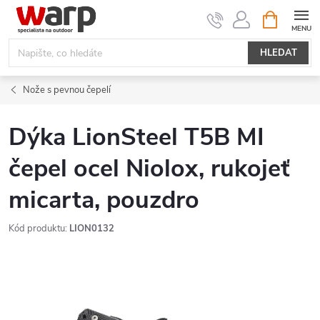
Přejít
NÁKUPNÍ
KOŠÍK
na
obsah
HLEDAT
Nože s pevnou čepelí
Dýka LionSteel T5B MI
čepel ocel Niolox, rukojeť
micarta, pouzdro
Kód produktu:
LION0132