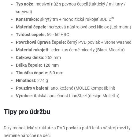
Typ nože:
masivní nůž s pevnou čepelí (taktický / military /
survival)
®
Konstrukce:
skrytý trn + monolitická rukojeť SOLID
Materiál čepele:
nerezová nástrojová ocel Niolox (Lohmann)
Tvrdost čepele:
59 - 60 HRC
Povrchová úprava čepele:
černý PVD povlak + Stone Washed
Materiál rukojeti:
jeden kus černé micarty (Black Micarta)
Celková délka:
252 mm
Délka čepele:
128 mm
Tloušťka čepele:
5,0 mm
Hmotnost:
274 g
Pouzdro v balení:
ano, kožené (MOLLE kompatibilní)
Výrobce:
italská společnost LionSteel (design Molletta)
Tipy pro údržbu
Díky monolitické struktuře a PVD povlaku patří tento nástroj mezi ty
nejméně náročné na péči: