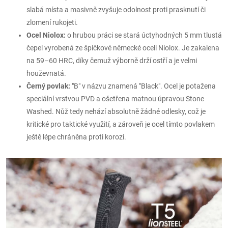
slabá místa a masivně zvyšuje odolnost proti prasknutí či
zlomení rukojeti.
Ocel Niolox:
o hrubou práci se stará úctyhodných 5 mm tlustá
čepel vyrobená ze špičkové německé oceli Niolox. Je zakalena
na 59–60 HRC, díky čemuž výborně drží ostří a je velmi
houževnatá.
Černý povlak:
"B" v názvu znamená "Black". Ocel je potažena
speciální vrstvou PVD a ošetřena matnou úpravou Stone
Washed. Nůž tedy nehází absolutně žádné odlesky, což je
kritické pro taktické využití, a zároveň je ocel tímto povlakem
ještě lépe chráněna proti korozi.