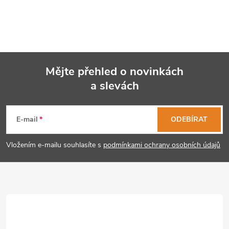
Mějte přehled o novinkách
a slevách
Z
á
E-mail
ODEBÍRAT
p
Vložením e-mailu souhlasíte s
podmínkami ochrany osobních údajů
a
t
í