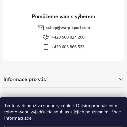
eshop
@
warp-sport.com
+420 568 824 200
+420 603 866 533
Informace pro vás
Nejhledanější
Tento web používá soubory cookie. Dalším procházením
tohoto webu vyjadřujete souhlas s jejich používáním.. Více
informací
zde
.
Důležité odkazy