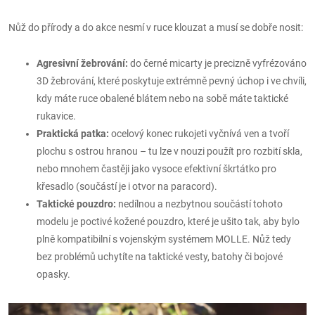
Nůž do přírody a do akce nesmí v ruce klouzat a musí se dobře nosit:
Agresivní žebrování:
do černé micarty je precizně vyfrézováno
3D žebrování, které poskytuje extrémně pevný úchop i ve chvíli,
kdy máte ruce obalené blátem nebo na sobě máte taktické
rukavice.
Praktická patka:
ocelový konec rukojeti vyčnívá ven a tvoří
plochu s ostrou hranou – tu lze v nouzi použít pro rozbití skla,
nebo mnohem častěji jako vysoce efektivní škrtátko pro
křesadlo (součástí je i otvor na paracord).
Taktické pouzdro:
nedílnou a nezbytnou součástí tohoto
modelu je poctivé kožené pouzdro, které je ušito tak, aby bylo
plně kompatibilní s vojenským systémem MOLLE. Nůž tedy
bez problémů uchytíte na taktické vesty, batohy či bojové
opasky.