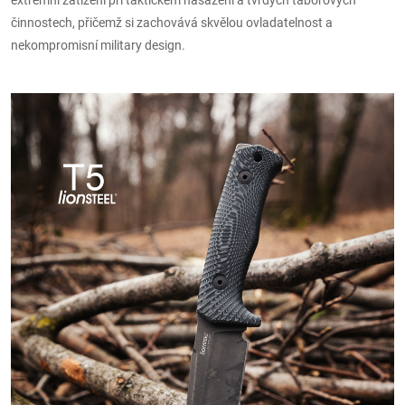
extrémní zatížení při taktickém nasazení a tvrdých táborových
činnostech, přičemž si zachovává skvělou ovladatelnost a
nekompromisní military design.