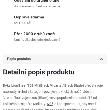
Odeslání do druhého dne
doručujeme po Česku a Slovensku
Doprava zdarma
od 1500 Kč
Přes 2000 druhů zboží
jsme i velkoobchodní dodavatelé
Popis produktu
Detailní popis produktu
Dýka LionSteel T5B MI (Black Micarta / Black Blade)
představuje
naprostý vrchol v kategorii pevných taktických nožů. Jde o
"ztemnělou" vojenskou (Black) verzi populárního modelu T5 od
italského designéra Molletty.
Nůž
je koncipován tak, aby snesl