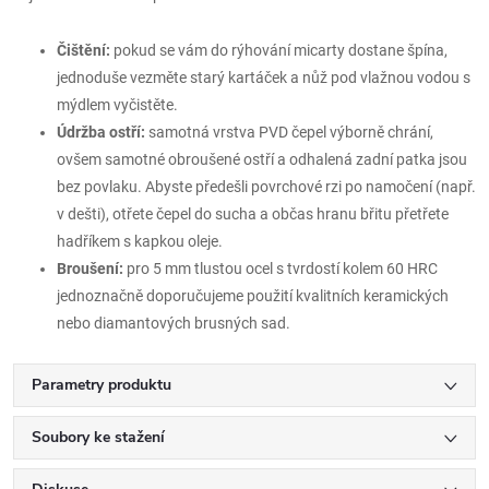
Čištění:
pokud se vám do rýhování micarty dostane špína,
jednoduše vezměte starý kartáček a nůž pod vlažnou vodou s
mýdlem vyčistěte.
Údržba ostří:
samotná vrstva PVD čepel výborně chrání,
ovšem samotné obroušené ostří a odhalená zadní patka jsou
bez povlaku. Abyste předešli povrchové rzi po namočení (např.
v dešti), otřete čepel do sucha a občas hranu břitu přetřete
hadříkem s kapkou oleje.
Broušení:
pro 5 mm tlustou ocel s tvrdostí kolem 60 HRC
jednoznačně doporučujeme použití kvalitních keramických
nebo diamantových brusných sad.
Parametry produktu
Soubory ke stažení