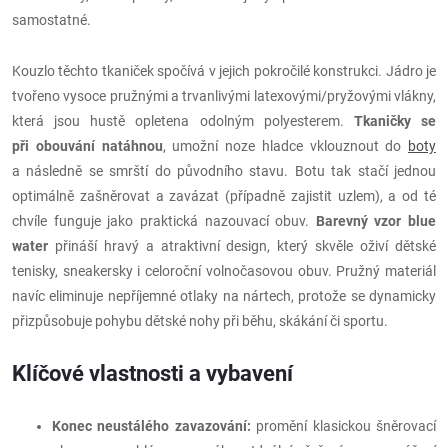
samostatné.
Kouzlo těchto tkaniček spočívá v jejich pokročilé konstrukci. Jádro je
tvořeno vysoce pružnými a trvanlivými latexovými/pryžovými vlákny,
která jsou hustě opletena odolným polyesterem.
Tkaničky se
při obouvání natáhnou
, umožní noze hladce vklouznout do
boty
a následně se smrští do původního stavu. Botu tak stačí jednou
optimálně zašněrovat a zavázat (případně zajistit uzlem), a od té
chvíle funguje jako praktická nazouvací obuv.
Barevný vzor blue
water
přináší hravý a atraktivní design, který skvěle oživí dětské
tenisky, sneakersky i celoroční volnočasovou obuv. Pružný materiál
navíc eliminuje nepříjemné otlaky na nártech, protože se dynamicky
přizpůsobuje pohybu dětské nohy při běhu, skákání či sportu.
Klíčové vlastnosti a vybavení
Konec neustálého zavazování:
promění klasickou šněrovací