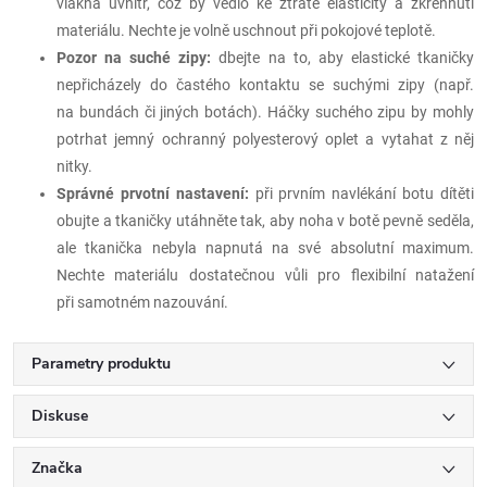
vlákna uvnitř, což by vedlo ke ztrátě elasticity a zkřehnutí
materiálu. Nechte je volně uschnout při pokojové teplotě.
Pozor na suché zipy:
dbejte na to, aby elastické tkaničky
nepřicházely do častého kontaktu se suchými zipy (např.
na bundách či jiných botách). Háčky suchého zipu by mohly
potrhat jemný ochranný polyesterový oplet a vytahat z něj
nitky.
Správné prvotní nastavení:
při prvním navlékání botu dítěti
obujte a tkaničky utáhněte tak, aby noha v botě pevně seděla,
ale tkanička nebyla napnutá na své absolutní maximum.
Nechte materiálu dostatečnou vůli pro flexibilní natažení
při samotném nazouvání.
Parametry produktu
Diskuse
Značka