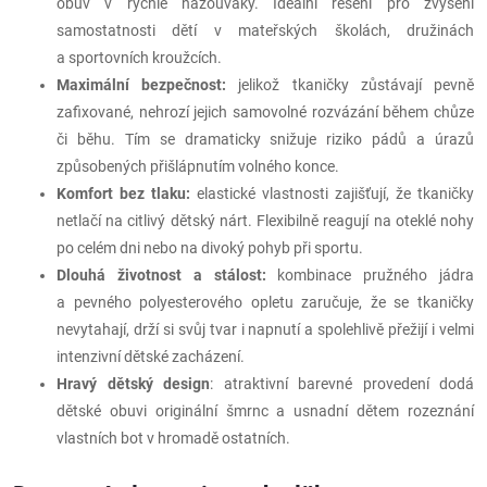
obuv v rychlé nazouváky. Ideální řešení pro zvýšení
samostatnosti dětí v mateřských školách, družinách
a sportovních kroužcích.
Maximální bezpečnost:
jelikož tkaničky zůstávají pevně
zafixované, nehrozí jejich samovolné rozvázání během chůze
či běhu. Tím se dramaticky snižuje riziko pádů a úrazů
způsobených přišlápnutím volného konce.
Komfort bez tlaku:
elastické vlastnosti zajišťují, že tkaničky
netlačí na citlivý dětský nárt. Flexibilně reagují na oteklé nohy
po celém dni nebo na divoký pohyb při sportu.
Dlouhá životnost a stálost:
kombinace pružného jádra
a pevného polyesterového opletu zaručuje, že se tkaničky
nevytahají, drží si svůj tvar i napnutí a spolehlivě přežijí i velmi
intenzivní dětské zacházení.
Hravý dětský design
: atraktivní barevné provedení dodá
dětské obuvi originální šmrnc a usnadní dětem rozeznání
vlastních bot v hromadě ostatních.