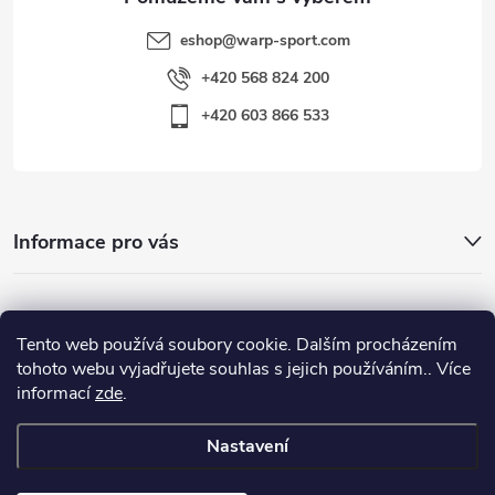
eshop
@
warp-sport.com
+420 568 824 200
+420 603 866 533
Informace pro vás
Nejhledanější
Tento web používá soubory cookie. Dalším procházením
tohoto webu vyjadřujete souhlas s jejich používáním.. Více
informací
zde
.
Důležité odkazy
Nastavení