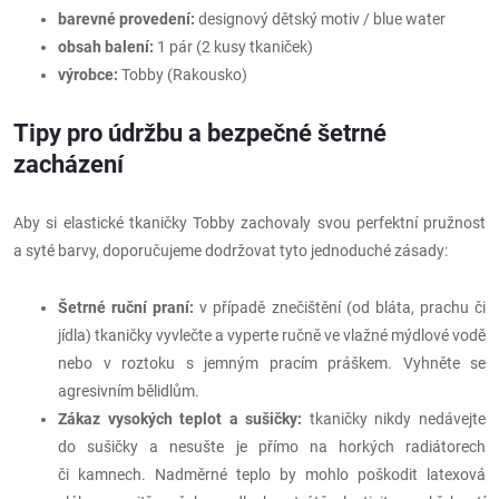
barevné provedení:
designový dětský motiv / blue water
obsah balení:
1 pár (2 kusy tkaniček)
výrobce:
Tobby (Rakousko)
Tipy pro údržbu a bezpečné šetrné
zacházení
Aby si elastické tkaničky Tobby zachovaly svou perfektní pružnost
a syté barvy, doporučujeme dodržovat tyto jednoduché zásady:
Šetrné ruční praní:
v případě znečištění (od bláta, prachu či
jídla) tkaničky vyvlečte a vyperte ručně ve vlažné mýdlové vodě
nebo v roztoku s jemným pracím práškem. Vyhněte se
agresivním bělidlům.
Zákaz vysokých teplot a sušičky:
tkaničky nikdy nedávejte
do sušičky a nesušte je přímo na horkých radiátorech
či kamnech. Nadměrné teplo by mohlo poškodit latexová