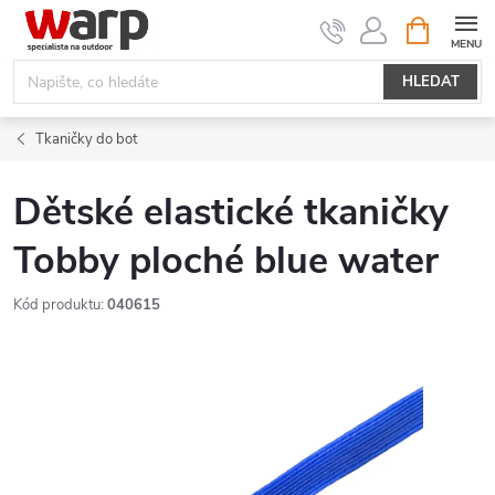
Přejít
NÁKUPNÍ
KOŠÍK
na
obsah
HLEDAT
Tkaničky do bot
Dětské elastické tkaničky
Tobby ploché blue water
Kód produktu:
040615