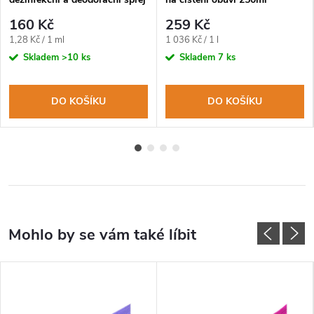
na obuv a oblečení 125ml
160 Kč
259 Kč
Měrná
Měrná
1,28 Kč / 1 ml
1 036 Kč / 1 l
cena:
cena:
Skladem
>10 ks
Skladem
7 ks
DO KOŠÍKU
DO KOŠÍKU