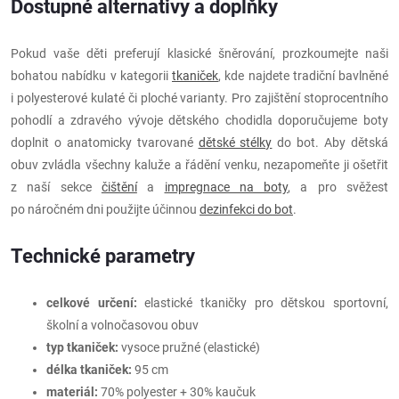
Dostupné alternativy a doplňky
Pokud vaše děti preferují klasické šněrování, prozkoumejte naši
bohatou nabídku v kategorii
tkaniček
, kde najdete tradiční bavlněné
i polyesterové kulaté či ploché varianty. Pro zajištění stoprocentního
pohodlí a zdravého vývoje dětského chodidla doporučujeme boty
doplnit o anatomicky tvarované
dětské stélky
do bot. Aby dětská
obuv zvládla všechny kaluže a řádění venku, nezapomeňte ji ošetřit
z naší sekce
čištění
a
impregnace na boty
, a pro svěžest
po náročném dni použijte účinnou
dezinfekci do bot
.
Technické parametry
celkové určení:
elastické tkaničky pro dětskou sportovní,
školní a volnočasovou obuv
typ tkaniček:
vysoce pružné (elastické)
délka tkaniček:
95 cm
materiál:
70% polyester + 30% kaučuk