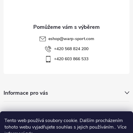
í
eshop
@
warp-sport.com
+420 568 824 200
+420 603 866 533
Informace pro vás
Nejhledanější
Tento web používá soubory cookie. Dalším procházením
tohoto webu vyjadřujete souhlas s jejich používáním.. Více