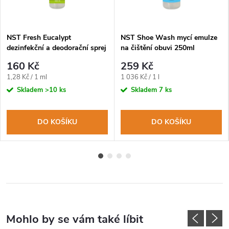
NST Fresh Eucalypt
NST Shoe Wash mycí emulze
dezinfekční a deodorační sprej
na čištění obuvi 250ml
na obuv a oblečení 125ml
160 Kč
259 Kč
Měrná
Měrná
1,28 Kč / 1 ml
1 036 Kč / 1 l
cena:
cena:
Skladem
>10 ks
Skladem
7 ks
DO KOŠÍKU
DO KOŠÍKU