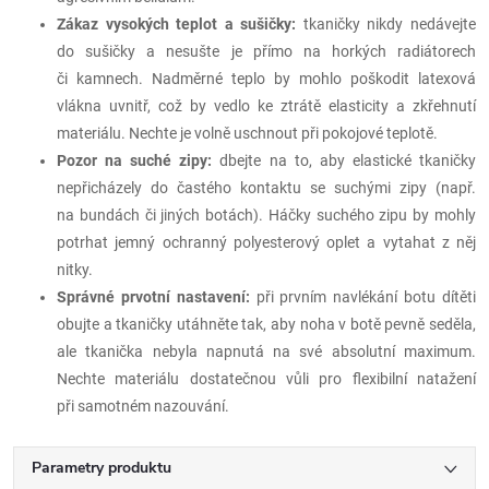
Zákaz vysokých teplot a sušičky:
tkaničky nikdy nedávejte
do sušičky a nesušte je přímo na horkých radiátorech
či kamnech. Nadměrné teplo by mohlo poškodit latexová
vlákna uvnitř, což by vedlo ke ztrátě elasticity a zkřehnutí
materiálu. Nechte je volně uschnout při pokojové teplotě.
Pozor na suché zipy:
dbejte na to, aby elastické tkaničky
nepřicházely do častého kontaktu se suchými zipy (např.
na bundách či jiných botách). Háčky suchého zipu by mohly
potrhat jemný ochranný polyesterový oplet a vytahat z něj
nitky.
Správné prvotní nastavení:
při prvním navlékání botu dítěti
obujte a tkaničky utáhněte tak, aby noha v botě pevně seděla,
ale tkanička nebyla napnutá na své absolutní maximum.
Nechte materiálu dostatečnou vůli pro flexibilní natažení
při samotném nazouvání.
Parametry produktu