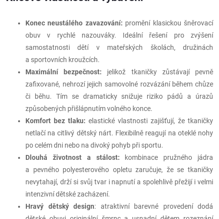
Konec neustálého zavazování:
promění klasickou šněrovací
obuv v rychlé nazouváky. Ideální řešení pro zvýšení
samostatnosti dětí v mateřských školách, družinách
a sportovních kroužcích.
Maximální bezpečnost:
jelikož tkaničky zůstávají pevně
zafixované, nehrozí jejich samovolné rozvázání během chůze
či běhu. Tím se dramaticky snižuje riziko pádů a úrazů
způsobených přišlápnutím volného konce.
Komfort bez tlaku:
elastické vlastnosti zajišťují, že tkaničky
netlačí na citlivý dětský nárt. Flexibilně reagují na oteklé nohy
po celém dni nebo na divoký pohyb při sportu.
Dlouhá životnost a stálost:
kombinace pružného jádra
a pevného polyesterového opletu zaručuje, že se tkaničky
nevytahají, drží si svůj tvar i napnutí a spolehlivě přežijí i velmi
intenzivní dětské zacházení.
Hravý dětský design
: atraktivní barevné provedení dodá
dětské obuvi originální šmrnc a usnadní dětem rozeznání