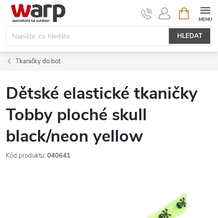
Přejít
NÁKUPNÍ
KOŠÍK
na
obsah
HLEDAT
Tkaničky do bot
Dětské elastické tkaničky
Tobby ploché skull
black/neon yellow
Kód produktu:
040641