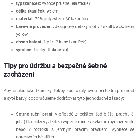
typ tkaniček:
vysoce pružné (elastické)
délka tkaniček:
95 cm
materiál:
70% polyester + 30% kaučuk
barevné provedení:
designový dětský motiv / skull black/neon
yellow
obsah balení:
1 pár (2 kusy tkaniček)
výrobce:
Tobby (Rakousko)
Tipy pro údržbu a bezpečné šetrné
zacházení
Aby si elastické tkaničky Tobby zachovaly svou perfektní pružnost
a syté barvy, doporučujeme dodržovat tyto jednoduché zásady:
Šetrné ruční praní:
v případě znečištění (od bláta, prachu či
jídla) tkaničky vyvlečte a vyperte ručně ve vlažné mýdlové vodě
nebo v roztoku s jemným pracím práškem. Vyhněte se
agresivním bělidlům.