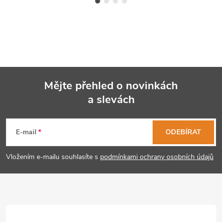
Mějte přehled o novinkách
a slevách
Z
á
E-mail
ODEBÍRAT
p
Vložením e-mailu souhlasíte s
podmínkami ochrany osobních údajů
a
t