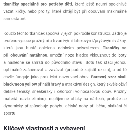
tkaničky speciálně pro potřeby dětí
, které ještě neumí spolehlivě
vázat kličky, nebo pro ty, které chtějí být při obouvání maximálně
samostatné.
Kouzlo těchto tkaniček spočívá v jejich pokročilé konstrukci. Jádro je
tvořeno vysoce pružnými a trvanlivými latexovými/pryžovými vlákny,
která jsou hustě opletena odolným polyesterem.
Tkaničky se
při obouvání natáhnou
, umožní noze hladce vklouznout do
boty
a následně se smrští do původního stavu. Botu tak stačí jednou
optimálně zašněrovat a zavázat (případně zajistit uzlem), a od té
chvíle funguje jako praktická nazouvací obuv.
Barevný vzor skull
black/neon yellow
přináší hravý a atraktivní design, který skvěle oživí
dětské tenisky, sneakersky i celoroční volnočasovou obuv. Pružný
materiál navíc eliminuje nepříjemné otlaky na nártech, protože se
dynamicky přizpůsobuje pohybu dětské nohy při běhu, skákání či
sportu.
Klíčové vlastnosti a vybavení