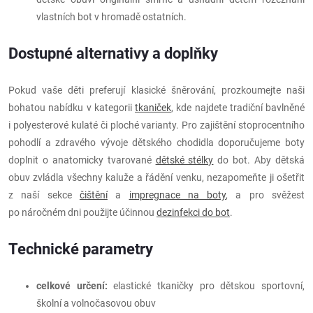
vlastních bot v hromadě ostatních.
Dostupné alternativy a doplňky
Pokud vaše děti preferují klasické šněrování, prozkoumejte naši
bohatou nabídku v kategorii
tkaniček
, kde najdete tradiční bavlněné
i polyesterové kulaté či ploché varianty. Pro zajištění stoprocentního
pohodlí a zdravého vývoje dětského chodidla doporučujeme boty
doplnit o anatomicky tvarované
dětské stélky
do bot. Aby dětská
obuv zvládla všechny kaluže a řádění venku, nezapomeňte ji ošetřit
z naší sekce
čištění
a
impregnace na boty
, a pro svěžest
po náročném dni použijte účinnou
dezinfekci do bot
.
Technické parametry
celkové určení:
elastické tkaničky pro dětskou sportovní,
školní a volnočasovou obuv