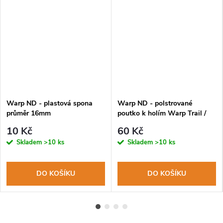
Warp ND - plastová spona
Warp ND - polstrované
průměr 16mm
poutko k holím Warp Trail /
Rock Empire Deer 2.0
10 Kč
60 Kč
Skladem
>10 ks
Skladem
>10 ks
DO KOŠÍKU
DO KOŠÍKU