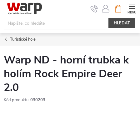
Přejít
NÁKUPNÍ
KOŠÍK
na
obsah
HLEDAT
Turistické hole
Warp ND - horní trubka k
holím Rock Empire Deer
2.0
Kód produktu:
030203