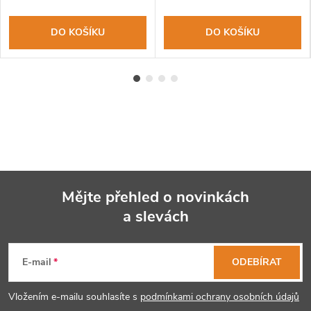
DO KOŠÍKU
DO KOŠÍKU
Mějte přehled o novinkách
a slevách
Z
á
E-mail
ODEBÍRAT
p
Vložením e-mailu souhlasíte s
podmínkami ochrany osobních údajů