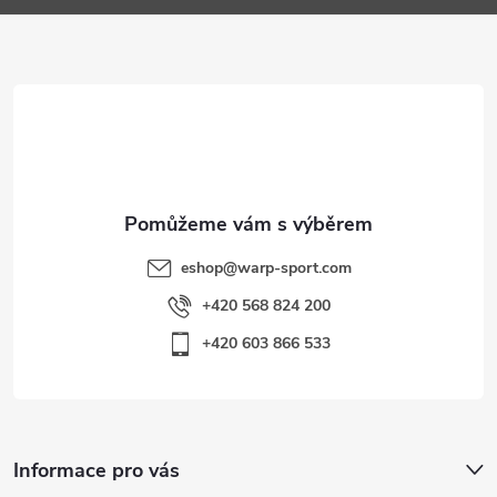
a
t
í
eshop
@
warp-sport.com
+420 568 824 200
+420 603 866 533
Informace pro vás