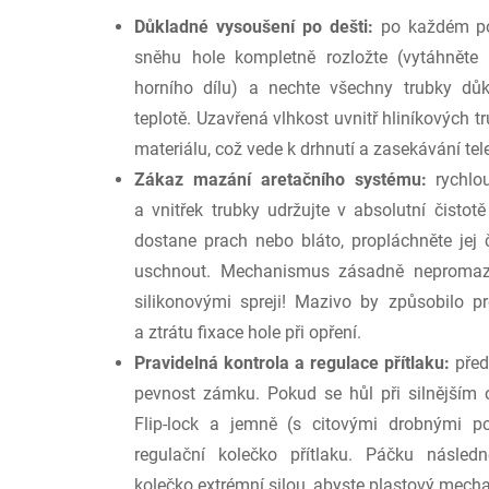
Důkladné vysoušení po dešti:
po každém pou
sněhu hole kompletně rozložte (vytáhněte 
horního dílu) a nechte všechny trubky dů
teplotě. Uzavřená vlhkost uvnitř hliníkových 
materiálu, což vede k drhnutí a zasekávání te
Zákaz mazání aretačního systému:
rychlou
a vnitřek trubky udržujte v absolutní čist
dostane prach nebo bláto, propláchněte jej
uschnout. Mechanismus zásadně nepromazáv
silikonovými spreji! Mazivo by způsobilo p
a ztrátu fixace hole při opření.
Pravidelná kontrola a regulace přítlaku:
před
pevnost zámku. Pokud se hůl při silnějším 
Flip-lock a jemně (s citovými drobnými p
regulační kolečko přítlaku. Páčku následn
kolečko extrémní silou, abyste plastový mecha