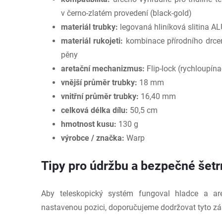
v černo-zlatém provedení (black-gold)
materiál trubky:
legovaná hliníková slitina A
materiál rukojeti:
kombinace přírodního drce
pěny
aretační mechanizmus:
Flip-lock (rychloupín
vnější průměr trubky:
18 mm
vnitřní průměr trubky:
16,40 mm
celková délka dílu:
50,5 cm
hmotnost kusu:
130 g
výrobce / značka:
Warp
Tipy pro údržbu a bezpečné šet
Aby teleskopický systém fungoval hladce a are
nastavenou pozici, doporučujeme dodržovat tyto zá