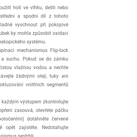
žití holí ve vlhku, dešti nebo
střední a spodní díl z tohoto
kladně vyschnout při pokojové
trubek by mohla způsobit oxidaci
leskopického systému.
pínací mechanismus Flip-lock
otě a suchu. Pokud se do zámku
 čistou vlažnou vodou a nechte
ejte žádnými oleji, tuky ani
rokluzování vnitřních segmentů
 každým výstupem zkontrolujte
opření zasouvá, otevřete páčku
ootočeními) dotáhněte červené
ě opět zajistěte. Nedotahujte
nismus nestrhli.