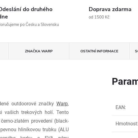
Odeslání do druhého
Doprava zdarma
dne
od 1500 Kč
oručujeme po Česku a Slovensku
ZNAČKA
WARP
OSTATNÍ INFORMACE
S
Param
ené outdoorové značky
Warp
,
EAN
:
i vašich trekových holí. Tento
 černo-zlatém provedení (black-
Hmotnost
 pevnou hliníkovou trubku (ALU