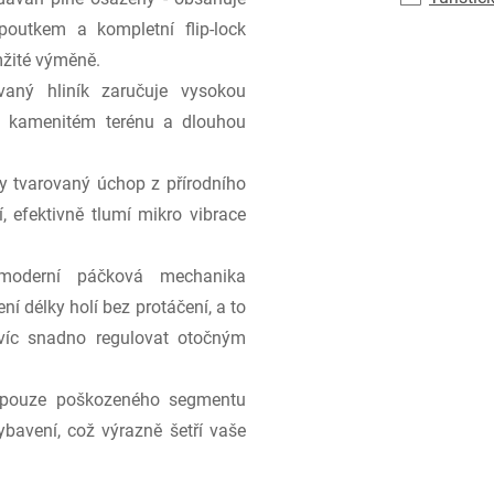
poutkem a kompletní flip-lock
mžité výměně.
vaný hliník zaručuje vysokou
ém kamenitém terénu a dlouhou
 tvarovaný úchop z přírodního
, efektivně tlumí mikro vibrace
oderní páčková mechanika
 délky holí bez protáčení, a to
navíc snadno regulovat otočným
ouze poškozeného segmentu
ybavení, což výrazně šetří vaše