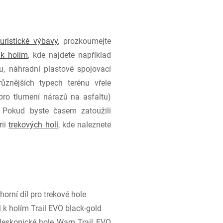
turistické výbavy
, prozkoumejte
 k holím
, kde najdete například
u, náhradní plastové spojovací
ůznějších typech terénu vřele
pro tlumení nárazů na asfaltu)
 Pokud byste časem zatoužili
rii
trekových holí
, kde naleznete
orní díl pro trekové hole
 k holím Trail EVO black-gold
eleskopické hole Warp Trail EVO