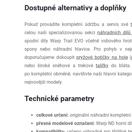
Dostupné alternativy a doplňky
Pokud provádíte kompletní údržbu a servis své
celou naši specializovanou sekci
náhradních dílů
spodní díly Warp Trail EVO včetně vidiového hrot
spony nebo náhradní hlavice. Pro pohyb v nejr
doporučujeme dokoupit
pryžové botičky na hole
(
nebo široké sněhové a trekové
talířky
do bláta.
po kompletní obměně, navštivte naši hlavní katego
nejnovější modely.
Technické parametry
celkové určení:
originální náhradní kompletní h
přesné modelové označení:
Warp ND horní díl
kompatibilita:
určeno výhradně pro třídílné t