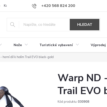
+420 568 824 200
Kontakty
Doprava a platba
Hodnocení obchodu
HLEDAT
Nože
Turistické vybavení
Výprodej
 horní díl k holím Trail EVO black-gold
Warp ND - 
Trail EVO 
Kód produktu:
030908