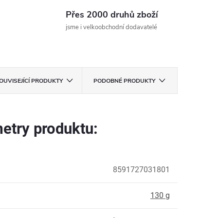
Přes 2000 druhů zboží
jsme i velkoobchodní dodavatelé
OUVISEJÍCÍ PRODUKTY
PODOBNÉ PRODUKTY
etry produktu:
8591727031801
:
130 g