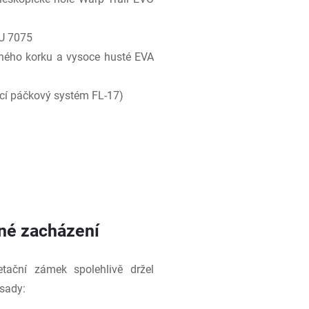
LU 7075
ného korku a vysoce husté EVA
ací páčkový systém FL-17)
rné zacházení
tační zámek spolehlivě držel
sady: