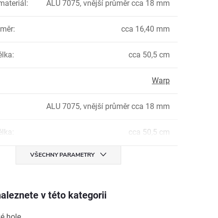
materiál
:
ALU 7075, vnější průměr cca 18 mm
ůměr
:
cca 16,40 mm
élka
:
cca 50,5 cm
Warp
ALU 7075, vnější průměr cca 18 mm
élka
:
cca 50,5 cm
VŠECHNY PARAMETRY
aleznete v této kategorii
ké hole