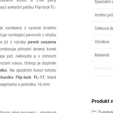
drceného korku a EVA pěny
Speciální 
cí aretační páčku Flip-lock FL-
Vnitřní pr
e vyrobena z vysoce kvalitní
Celková d
ačuje vynikající pevností v ohybu
Výrobce
:
je již z výroby
pevně osazena
kombinuje přírodní drcený korek
Materiál
:
aje pot, neklouže a v zimních
omrzání rukou. Úchop je doplněn
Celková d
utko
. Na spodním konci tohoto
chanika Flip-lock FL-17
, která
o segmentu o průměru 16 mm.
Produkt n
Turistic
dáván plně osazený - obsahuje