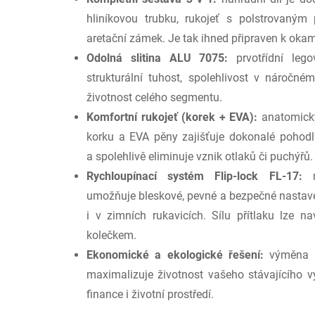
hliníkovou trubku, rukojeť s polstrovaným 
aretační zámek. Je tak ihned připraven k oka
Odolná slitina ALU 7075:
prvotřídní lego
strukturální tuhost, spolehlivost v náročn
životnost celého segmentu.
Komfortní rukojeť (korek + EVA):
anatomicky
korku a EVA pěny zajišťuje dokonalé pohodlí
a spolehlivě eliminuje vznik otlaků či puchýřů.
Rychloupínací systém Flip-lock FL-17:
m
umožňuje bleskové, pevné a bezpečné nastavení
i v zimních rukavicích. Sílu přítlaku lze 
kolečkem.
Ekonomické a ekologické řešení:
výměna p
maximalizuje životnost vašeho stávajícího v
finance i životní prostředí.