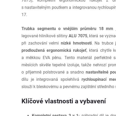
7075), kompletní ergonomickou rukojeť z 
s nastavitelným poutkem a integrovanou rychloupína
17.
Trubka segmentu o vnějším průměru 18 mm
j
legované hliníkové slitiny
ALU 7075
, která se vyzn
při zachování velmi
nízké hmotnosti
. Na trubce 
prodloužená ergonomická rukojeť
, která chytře 
a měkkou EVA pěnu. Tento materiál perfektně s
měsících skvěle tepelně izoluje, takže nehrozí pr
o příjemně polstrované a snadno
nastavitelné po
dílu je integrovaná spolehlivá
rychloupínací me
slouží k bleskovému a pevnému zajištění středníh
Klíčové vlastnosti a vybavení
Kompletní sestava 3 v 1:
náhradní díl je do