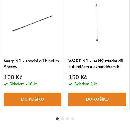
Warp ND - spodní díl k holím
WARP ND - lesklý střední díl
Speedy
s tlumičem a expandérem k
holím WARP Berg
160 Kč
150 Kč
Skladem
>10 ks
Skladem
2 ks
DO KOŠÍKU
DO KOŠÍKU