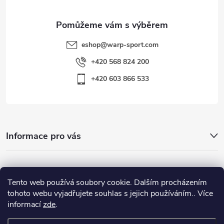
eshop
@
warp-sport.com
+420 568 824 200
+420 603 866 533
Informace pro vás
Nejhledanější
Tento web používá soubory cookie. Dalším procházením
tohoto webu vyjadřujete souhlas s jejich používáním.. Více
informací
zde
.
Důležité odkazy