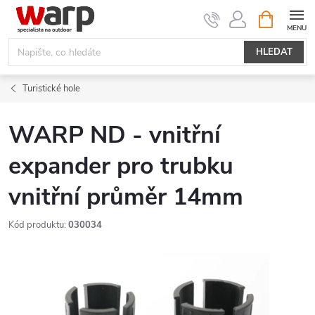
Přejít
NÁKUPNÍ
KOŠÍK
na
obsah
HLEDAT
Turistické hole
WARP ND - vnitřní
expander pro trubku
vnitřní průměr 14mm
Kód produktu:
030034