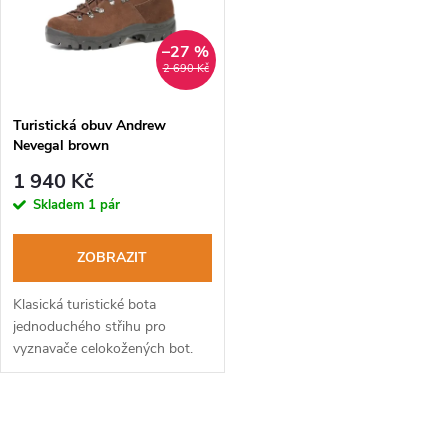
p
n
i
–27 %
2 690 Kč
í
s
p
Turistická obuv Andrew
Nevegal brown
p
r
1 940 Kč
r
Skladem
1 pár
o
o
ZOBRAZIT
d
d
Klasická turistické bota
u
jednoduchého střihu pro
vyznavače celokožených bot.
u
k
k
O
t