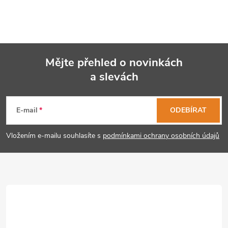
t
v
ů
ů
l
á
Mějte přehled o novinkách
d
a slevách
Z
a
á
c
E-mail
ODEBÍRAT
p
í
Vložením e-mailu souhlasíte s
podmínkami ochrany osobních údajů
p
a
r
t
v
í
k