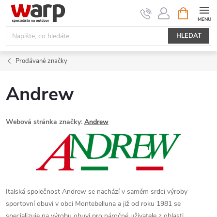
Přejít
NÁKUPNÍ
KOŠÍK
na
obsah
HLEDAT
Prodávané značky
Andrew
Webová stránka značky:
Andrew
Italská společnost Andrew se nachází v samém srdci výroby
sportovní obuvi v obci Montebelluna a již od roku 1981 se
specializuje na výrobu obuvi pro náročné uživatele z oblasti