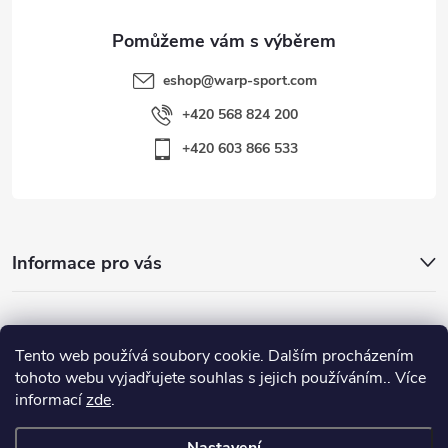
y
v
eshop
@
warp-sport.com
ý
+420 568 824 200
p
+420 603 866 533
i
s
u
Informace pro vás
Nejhledanější
Tento web používá soubory cookie. Dalším procházením
tohoto webu vyjadřujete souhlas s jejich používáním.. Více
informací
zde
.
Důležité odkazy