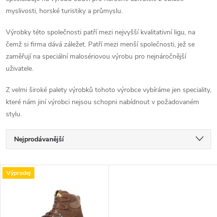
myslivosti, horské turistiky a průmyslu.
Výrobky této společnosti patří mezi nejvyšší kvalitativní ligu, na
čemž si firma dává záležet. Patří mezi menší společnosti, jež se
zaměřují na speciální malosériovou výrobu pro nejnáročnější
uživatele.
Z velmi široké palety výrobků tohoto výrobce vybíráme jen speciality,
které nám jiní výrobci nejsou schopni nabídnout v požadovaném
stylu.
Ř
Nejprodávanější
a
Nejlevnější
V
Výprodej
Nejdražší
z
ý
Abecedně
e