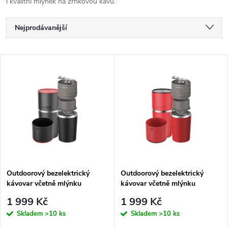
i kvalitní mlýnek na zrnkovou kávu.
Ř
Nejprodávanější
a
Nejlevnější
V
Nejdražší
z
ý
Abecedně
e
p
n
i
í
s
p
Outdoorový bezelektrický
Outdoorový bezelektrický
kávovar včetně mlýnku
kávovar včetně mlýnku
p
Cafflano Klassic černý
Cafflano Klassic červený
r
1 999 Kč
1 999 Kč
r
Skladem
>10 ks
Skladem
>10 ks