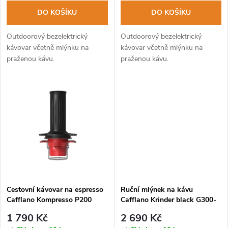
o
o
DO KOŠÍKU
DO KOŠÍKU
d
d
Outdoorový bezelektrický
Outdoorový bezelektrický
u
kávovar včetně mlýnku na
kávovar včetně mlýnku na
praženou kávu.
praženou kávu.
u
k
k
t
t
ů
ů
Cestovní kávovar na espresso
Ruční mlýnek na kávu
Cafflano Kompresso P200
Cafflano Krinder black G300-
BK
1 790 Kč
2 690 Kč