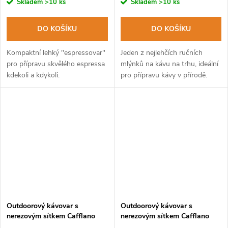
Skladem
>10 ks
Skladem
>10 ks
DO KOŠÍKU
DO KOŠÍKU
Kompaktní lehký "espressovar"
Jeden z nejlehčích ručních
pro přípravu skvělého espressa
mlýnků na kávu na trhu, ideální
kdekoli a kdykoli.
pro přípravu kávy v přírodě.
Outdoorový kávovar s
Outdoorový kávovar s
nerezovým sítkem Cafflano
nerezovým sítkem Cafflano
Kompact černý
Kompact červený