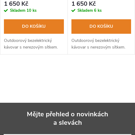
1 650 Kč
1 650 Kč
Skladem
10 ks
Skladem
6 ks
DO KOŠÍKU
DO KOŠÍKU
Outdoorový bezelektrický
Outdoorový bezelektrický
kávovar s nerezovým sítkem.
kávovar s nerezovým sítkem.
O
v
l
á
Mějte přehled o novinkách
d
a slevách
Z
a