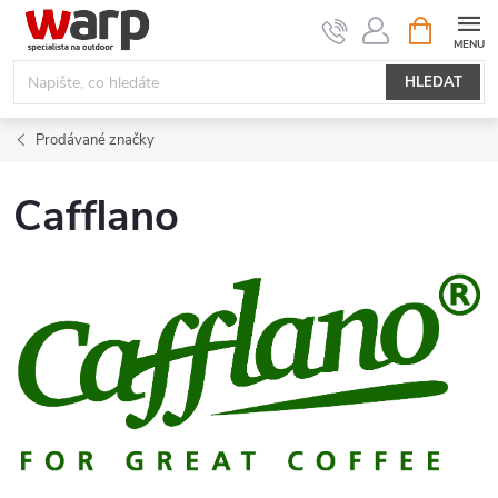
Přejít
NÁKUPNÍ
KOŠÍK
na
obsah
HLEDAT
Prodávané značky
Cafflano