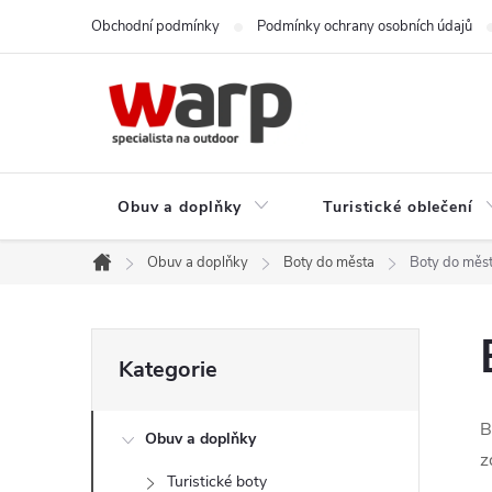
Přejít
Obchodní podmínky
Podmínky ochrany osobních údajů
na
obsah
Obuv a doplňky
Turistické oblečení
Obuv a doplňky
Boty do města
Boty do měst
Domů
P
Přeskočit
Kategorie
kategorie
o
B
Obuv a doplňky
s
z
Turistické boty