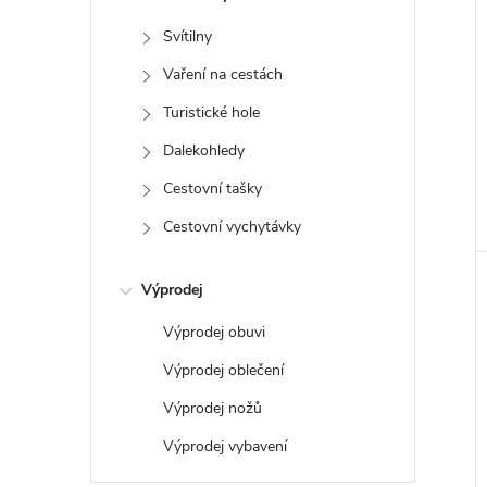
e
Svítilny
l
Vaření na cestách
Turistické hole
Dalekohledy
Cestovní tašky
Cestovní vychytávky
Výprodej
Výprodej obuvi
Výprodej oblečení
Výprodej nožů
Výprodej vybavení