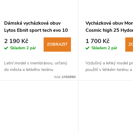
Dámská vycházková obuv
Vycházková obuv Mo
Lytos Ebnit sport tech evo 10
Cosmic high 25 Hydo
WaterProof shark-
corteccia arancio
2 190 Kč
1 700 Kč
acquamarina
ZOBRAZIT
Z
Skladem
2 pár
Skladem
2 pár
Letní model s membránou, určený
Vzdušný a lehký model pr
do města a lehkého terénu.
použití v lehkém terénu a
Kód:
LY00890