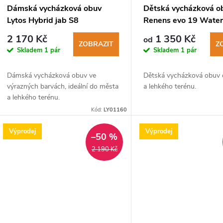
p
Dámská vycházková obuv
Dětská vycházková o
Lytos Hybrid jab S8
Renens evo 19 Water
r
Waterproof azzuro
passion turchese
2 170 Kč
1 350 Kč
od
ZOBRAZIT
Z
Skladem
1 pár
Skladem
1 pár
o
Dámská vycházková obuv ve
Dětská vycházková obuv
d
výrazných barvách, ideální do města
a lehkého terénu.
a lehkého terénu.
u
Kód:
LY01160
k
Výprodej
Výprodej
–50 %
2 190 Kč
t
ů