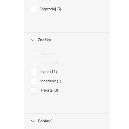
Tip
0
Výprodej
5
Značky
Duras
0
Kayland
0
Lytos
11
Mondeox
1
Treksta
3
Pohlaví