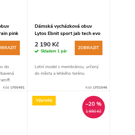
obuv
Dámská vycházková obuv
rain pink
Lytos Ebnit sport jab tech evo
11 WaterProof shark-fuxia
2 190 Kč
OBRAZIT
ZOBRAZIT
Skladem
1 pár
uv do
Letní model s membránou, určený
vybavená
do města a lehkého terénu.
bram®.
Kód:
LY00491
Kód:
LY01046
Výprodej
–20 %
1 990 Kč