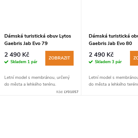
Dámská turistická obuv Lytos
Dámská turistická ob
Gaebris Jab Evo 79
Gaebris Jab Evo 80
WaterProof brain-cupcake
WaterProof brain-
2 490 Kč
2 490 Kč
acquamarina
ZOBRAZIT
Z
Skladem
1 pár
Skladem
3 pár
Letní model s membránou, určený
Letní model s membránou
do města a lehkého terénu.
do města a lehkého terén
Kód:
LY01057
O
v