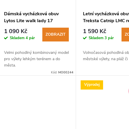
Dámská vycházková obuv
Letní vycházková obu
Lytos Lite walk lady 17
Treksta Catnip LMC r
WaterProof plaster caraibi
1 090 Kč
1 590 Kč
ZOBRAZIT
Z
Skladem
4 pár
Skladem
3 pár
Velmi pohodlný kombinovaný model
Volnočasová pohodlná ob
pro výlety lehkým terénem a do
městské výlety, na pláž č
města.
Kód:
MO00244
Výprodej