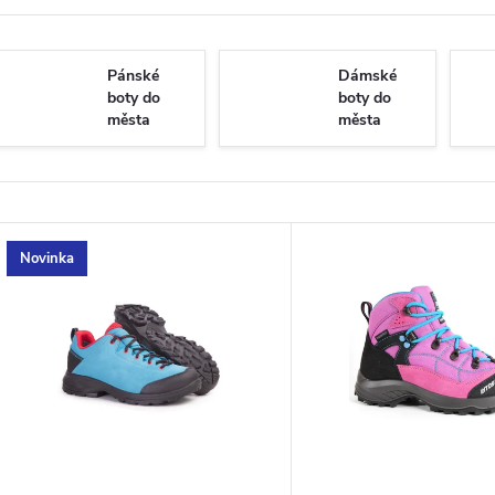
Pánské
Dámské
boty do
boty do
města
města
V
Novinka
ý
p
s