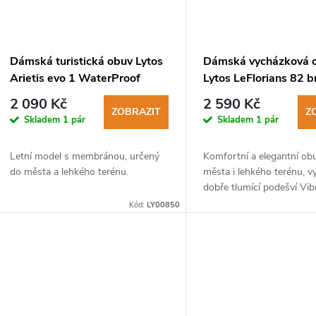
Dámská turistická obuv Lytos
Dámská vycházková 
Arietis evo 1 WaterProof
Lytos LeFlorians 82 b
fumo-cupcake
2 090 Kč
2 590 Kč
ZOBRAZIT
Z
Skladem
1 pár
Skladem
1 pár
Letní model s membránou, určený
Komfortní a elegantní ob
do města a lehkého terénu.
města i lehkého terénu, 
dobře tlumící podešví Vi
Kód:
LY00850