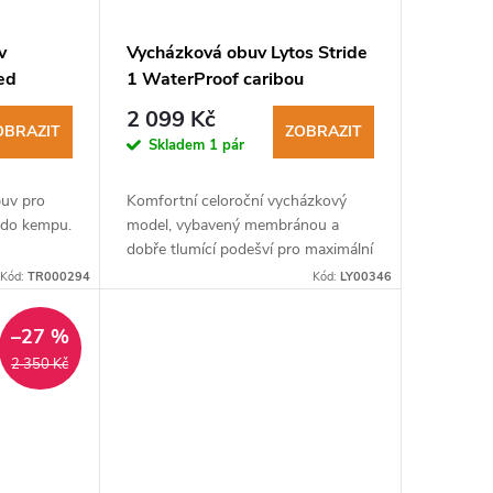
v
Vycházková obuv Lytos Stride
ed
1 WaterProof caribou
2 099 Kč
OBRAZIT
ZOBRAZIT
Skladem
1 pár
uv pro
Komfortní celoroční vycházkový
i do kempu.
model, vybavený membránou a
dobře tlumící podešví pro maximální
komfort na tvrdém povrchu
Kód:
TR000294
Kód:
LY00346
–27 %
2 350 Kč