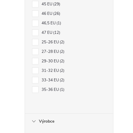
l
45 EU
29
46 EU
26
46,5 EU
1
47 EU
12
25-26 EU
2
27-28 EU
2
í
29-30 EU
2
31-32 EU
2
33-34 EU
2
r
35-36 EU
1
Výrobce