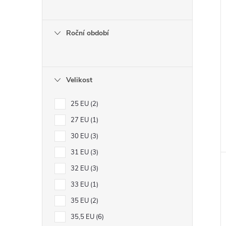
Roční období
Velikost
25 EU
2
27 EU
1
30 EU
3
31 EU
3
32 EU
3
33 EU
1
35 EU
2
35,5 EU
6