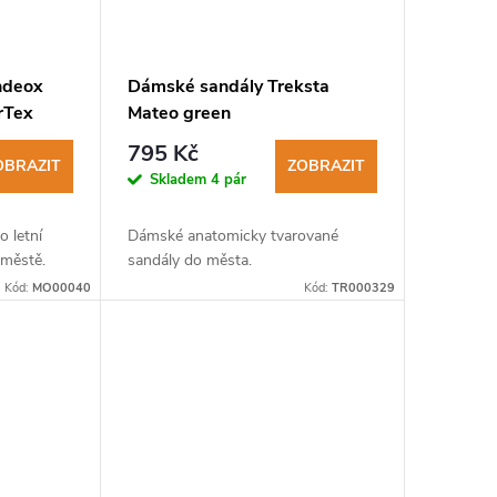
ndeox
Dámské sandály Treksta
rTex
Mateo green
795 Kč
OBRAZIT
ZOBRAZIT
Skladem
4 pár
o letní
Dámské anatomicky tvarované
 městě.
sandály do města.
Kód:
MO00040
Kód:
TR000329