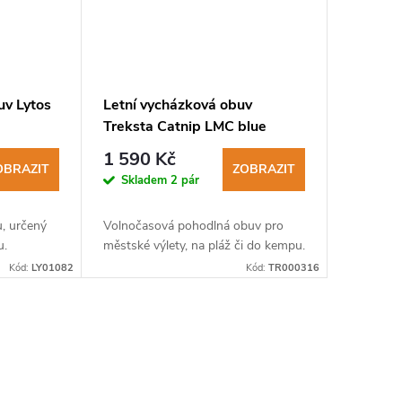
uv Lytos
Letní vycházková obuv
Treksta Catnip LMC blue
1 590 Kč
OBRAZIT
ZOBRAZIT
Skladem
2 pár
, určený
Volnočasová pohodlná obuv pro
u.
městské výlety, na pláž či do kempu.
Kód:
LY01082
Kód:
TR000316