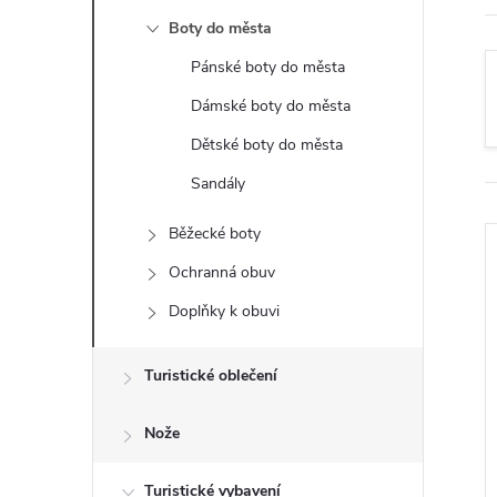
t
Boty do města
r
Pánské boty do města
Dámské boty do města
a
Dětské boty do města
n
Sandály
n
Běžecké boty
Ochranná obuv
í
Doplňky k obuvi
p
Turistické oblečení
a
i
Nože
n
Turistické vybavení