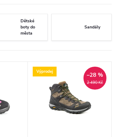
Dětské
boty do
Sandály
města
Výprodej
–28 %
2 490 Kč