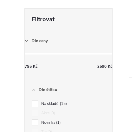
Dle ceny
795
Kč
2590
Kč
Dle štítku
Na skladě
15
Akce
0
Novinka
1