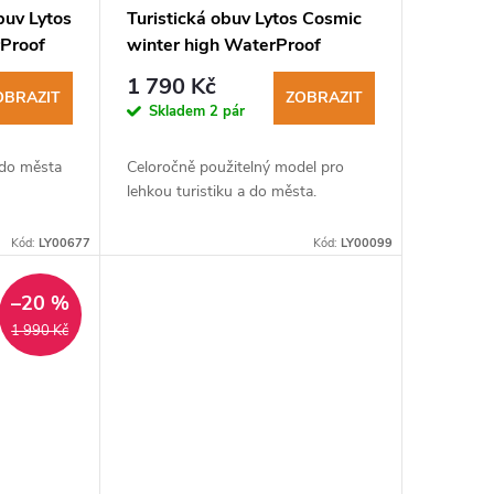
buv Lytos
Turistická obuv Lytos Cosmic
Proof
winter high WaterProof
tabacco
1 790 Kč
OBRAZIT
ZOBRAZIT
Skladem
2 pár
 do města
Celoročně použitelný model pro
lehkou turistiku a do města.
Kód:
LY00677
Kód:
LY00099
–20 %
1 990 Kč