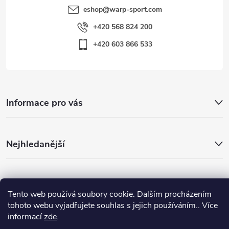
eshop
@
warp-sport.com
+420 568 824 200
+420 603 866 533
Informace pro vás
Nejhledanější
Důležité odkazy
Tento web používá soubory cookie. Dalším procházením
tohoto webu vyjadřujete souhlas s jejich používáním.. Více
informací
zde
.
Copyright 2026
Warp-Sport.com
. Všechna práva vyhrazena.