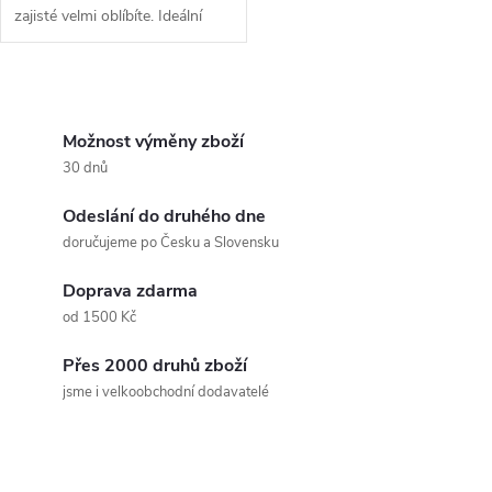
zajisté velmi oblíbíte. Ideální
pomocník do přírody či do auta.
O
v
Možnost výměny zboží
30 dnů
l
Odeslání do druhého dne
á
doručujeme po Česku a Slovensku
d
Doprava zdarma
a
od 1500 Kč
c
Přes 2000 druhů zboží
jsme i velkoobchodní dodavatelé
í
p