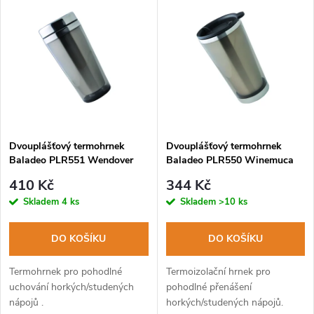
Nejdražší
z
ý
Abecedně
e
p
n
i
í
s
p
Dvouplášťový termohrnek
Dvouplášťový termohrnek
Baladeo PLR551 Wendover
Baladeo PLR550 Winemuca
p
450ml
350ml
r
410 Kč
344 Kč
r
Skladem
4 ks
Skladem
>10 ks
o
o
DO KOŠÍKU
DO KOŠÍKU
d
d
Termohrnek pro pohodlné
Termoizolační hrnek pro
u
uchování horkých/studených
pohodlné přenášení
nápojů .
horkých/studených nápojů.