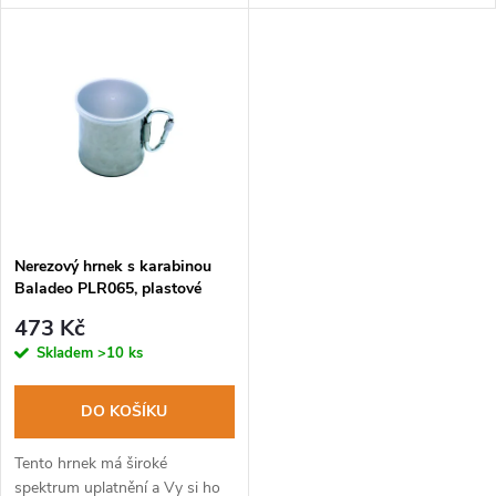
u
k
k
t
t
ů
ů
Nerezový hrnek s karabinou
Baladeo PLR065, plastové
víčko
473 Kč
Skladem
>10 ks
DO KOŠÍKU
Tento hrnek má široké
spektrum uplatnění a Vy si ho