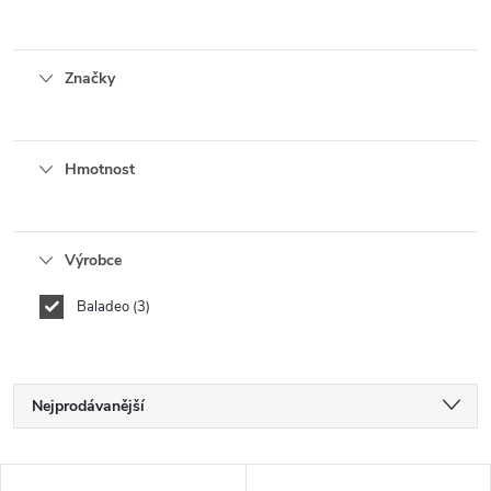
Značky
Hmotnost
Výrobce
Baladeo
3
Ř
Nejprodávanější
a
Nejlevnější
V