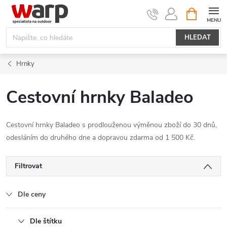
Přejít
NÁKUPNÍ
KOŠÍK
na
obsah
HLEDAT
Hrnky
Cestovní hrnky Baladeo
Cestovní hrnky Baladeo s prodlouženou výměnou zboží do 30 dnů,
odesláním do druhého dne a dopravou zdarma od 1 500 Kč.
Filtrovat
Dle ceny
Dle štítku