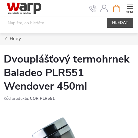
Přejít
NÁKUPNÍ
KOŠÍK
na
obsah
HLEDAT
Hrnky
Dvouplášťový termohrnek
Baladeo PLR551
Wendover 450ml
Kód produktu:
COR PLR551