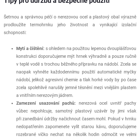
Tipy pro údržbu a bezpečné použití
Šetrnou a správnou péčí o nerezovou ocel a plastový obal výrazně
prodloužíte termohrnku jeho životnost a vynikající izolační
schopnosti:
Mytí a čištění:
s ohledem na použitou lepenou dvouplášťovou
konstrukci doporučujeme mýt hrnek výhradně a pouze ručně
v teplé vodě s trochou běžného přípravku na nádobí. Zcela se
naopak vyhněte každodennímu použití automatické myčky
nádobí, jelikož agresivní chemie a tlak horké vody by po čase
zcela spolehlivě narušily jemné těsnění mezi vnějším plastem
a vnitřním nerezovým jádrem.
Zamezení usazování pachů:
nerezová ocel uvnitř pachy
vůbec nepohlcuje, samotný plastový uzávěr by jimi však
při zanedbání údržby načichnout časem mohl. Pokud v hrnku
nedopatřením zapomenete vylít starou kávu, doporučujeme
rozebrané víčko nechat na několik hodin odmočit ve velmi