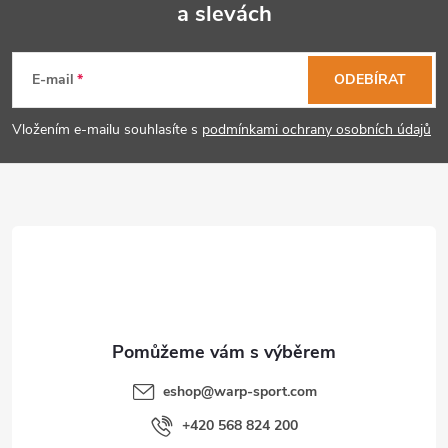
a slevách
Z
á
E-mail
ODEBÍRAT
p
Vložením e-mailu souhlasíte s
podmínkami ochrany osobních údajů
a
t
í
eshop
@
warp-sport.com
+420 568 824 200