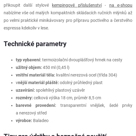
přikoupit další stylové
kempingové příslušenství
-
na e-shopu
nabízíme vše od malých kompaktních skládacích ručních mlýnků až
po velmi praktické minikávovary pro přípravu poctivého a čerstvého
espressa kdekoliv v lese.
Technické parametry
typ vybavení:
termoizolační dvouplášťový hrnek na cesty
užitný objem:
450 ml (0,45 l)
vnitřní materiál těla:
kvalitní nerezová ocel (třída 304)
v
nější materiál pláště:
odolný průhledný plast
uzavírání:
spolehlivý plastový uzávěr
rozměry:
celková výška 18 cm, průměr 8,5 cm
barevné provedení:
transparentní vnějšek, šedé prvky
a nerezový střed
výrobce:
Baladeo