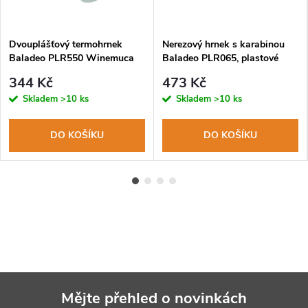
Dvouplášťový termohrnek
Nerezový hrnek s karabinou
Baladeo PLR550 Winemuca
Baladeo PLR065, plastové
350ml
víčko
344 Kč
473 Kč
Skladem
>10 ks
Skladem
>10 ks
DO KOŠÍKU
DO KOŠÍKU
Mějte přehled o novinkách