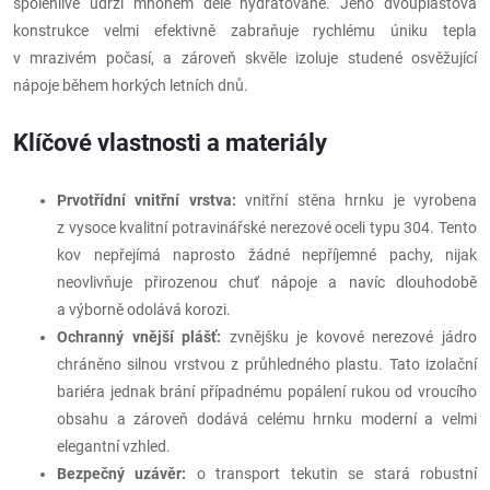
spolehlivě udrží mnohem déle hydratované. Jeho dvouplášťová
konstrukce velmi efektivně zabraňuje rychlému úniku tepla
v mrazivém počasí, a zároveň skvěle izoluje studené osvěžující
nápoje během horkých letních dnů.
Klíčové vlastnosti a materiály
Prvotřídní vnitřní vrstva:
vnitřní stěna hrnku je vyrobena
z vysoce kvalitní potravinářské nerezové oceli typu 304. Tento
kov nepřejímá naprosto žádné nepříjemné pachy, nijak
neovlivňuje přirozenou chuť nápoje a navíc dlouhodobě
a výborně odolává korozi.
Ochranný vnější plášť:
zvnějšku je kovové nerezové jádro
chráněno silnou vrstvou z průhledného plastu. Tato izolační
bariéra jednak brání případnému popálení rukou od vroucího
obsahu a zároveň dodává celému hrnku moderní a velmi
elegantní vzhled.
Bezpečný uzávěr:
o transport tekutin se stará robustní