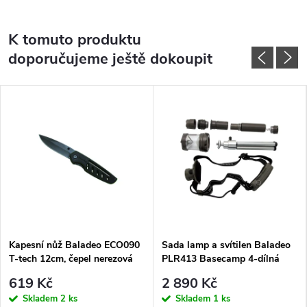
K tomuto produktu
doporučujeme ještě dokoupit
Kapesní nůž Baladeo ECO090
Sada lamp a svítilen Baladeo
T-tech 12cm, čepel nerezová
PLR413 Basecamp 4-dílná
ocel, rukojeť G10
619 Kč
2 890 Kč
Skladem
2 ks
Skladem
1 ks