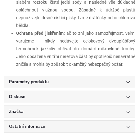
slabém roztoku čisté jedlé sody a následně vše důkladně
opláchnout vlažnou vodou. Zásadně k údržbě plastů
nepoužívejte drsné čistící písky, tvrdé drátěnky nebo chlorová
bělidla.
Ochrana před jiskřením:
ač to zní jako samozřejmost, velmi
varujeme - nikdy nedávejte celokovový dvouplášťový
termohrnek jakkoliv ohřívat do domácí mikrovlnné trouby.
Jeho obsažená vnitřní nerezová část by spotřebič nenávratně
zničila a mohla by způsobit okamžitý nebezpečný požár.
Parametry produktu
Diskuse
Značka
Ostatní informace