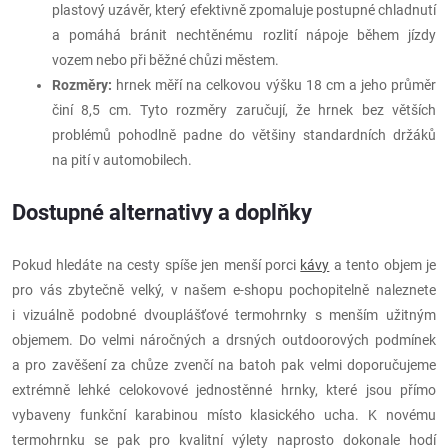
plastový uzávěr, který efektivně zpomaluje postupné chladnutí
a pomáhá bránit nechtěnému rozlití nápoje během jízdy
vozem nebo při běžné chůzi městem.
Rozměry:
hrnek měří na celkovou výšku 18 cm a jeho průměr
činí 8,5 cm. Tyto rozměry zaručují, že hrnek bez větších
problémů pohodlně padne do většiny standardních držáků
na pití v automobilech.
Dostupné alternativy a doplňky
Pokud hledáte na cesty spíše jen menší porci
kávy
a tento objem je
pro vás zbytečně velký, v našem e-shopu pochopitelně naleznete
i vizuálně podobné dvouplášťové termohrnky s menším užitným
objemem. Do velmi náročných a drsných outdoorových podmínek
a pro zavěšení za chůze zvenčí na batoh pak velmi doporučujeme
extrémně lehké celokovové jednostěnné hrnky, které jsou přímo
vybaveny funkční karabinou místo klasického ucha. K novému
termohrnku se pak pro kvalitní výlety naprosto dokonale hodí