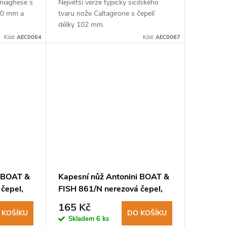
aniaghese s
Největší verze typicky sicilského
100 mm a
tvaru nože Caltagirone s čepelí
délky 102 mm.
Kód:
AEC0064
Kód:
AEC0067
i BOAT &
Kapesní nůž Antonini BOAT &
čepel,
FISH 861/N nerezová čepel,
plastová rukojeť
165 Kč
 KOŠÍKU
DO KOŠÍKU
Skladem
6 ks