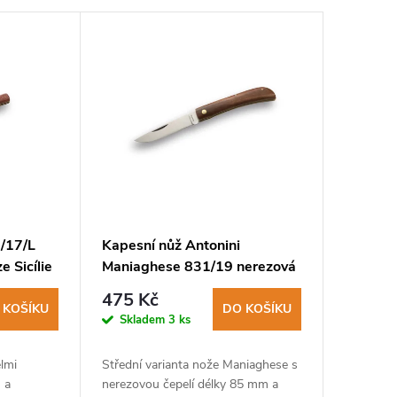
7/17/L
Kapesní nůž Antonini
e Sicílie
Maniaghese 831/19 nerezová
čepel, rukojeť dřevo sapeli
475 Kč
 KOŠÍKU
DO KOŠÍKU
Skladem
3 ks
elmi
Střední varianta nože Maniaghese s
 a
nerezovou čepelí délky 85 mm a