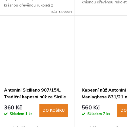
krásnou dřevěnou rukojet
krásnou dřevěnou rukojetí z
u
exotické dřeviny kotibé.
exotické dřeviny kotibé.
Kód:
AEC0061
k
t
ů
Antonini Siciliano 907/15/L
Kapesní nůž Antonini
Tradiční kapesní nůž ze Sicílie
Maniaghese 831/21 
čepel, rukojeť dřevo s
360 Kč
560 Kč
DO KOŠÍKU
DO
Skladem
1 ks
Skladem
7 ks