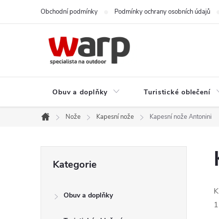
Přejít
Obchodní podmínky
Podmínky ochrany osobních údajů
na
obsah
Obuv a doplňky
Turistické oblečení
Nože
Kapesní nože
Kapesní nože Antonini
Domů
P
Přeskočit
Kategorie
kategorie
o
K
Obuv a doplňky
s
1