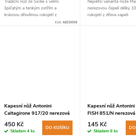
Tradiční nůž ze Sicílie s velmi
Největší varianta nože M
špičatým a tenkým ostřím a
nerezovou čepelí délky 
krásnou dřevěnou rukojetí z
rukojetí z dřeva sapeli.
exotické dřeviny kotibé.
Kód:
AEC0059
Kapesní nůž Antonini
Kapesní nůž Antonin
Caltagirone 917/20 nerezová
FISH 851/N nerezová 
čepel, rukojeť dřevo kotibé
plastová rukojeť
450 Kč
145 Kč
DO KOŠÍKU
DO
Skladem
4 ks
Skladem
6 ks