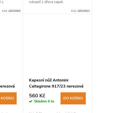
í z
rukojetí z dřeva sapeli.
Kód:
AEC0060
Kód:
AEC0063
Kapesní nůž Antonini
nerezová
Caltagirone 917/23 nerezová
apeli
čepel, rukojeť dřevo kotibé
560 Kč
 KOŠÍKU
DO KOŠÍKU
Skladem
6 ks