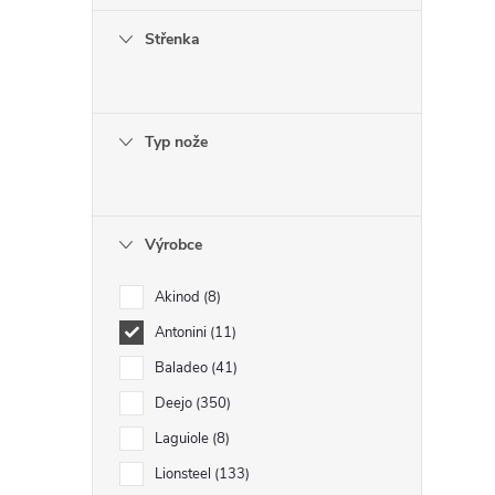
Střenka
í
r
Typ nože
Výrobce
Akinod
8
Antonini
11
Baladeo
41
Deejo
350
Laguiole
8
i
Lionsteel
133