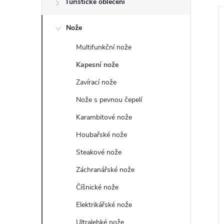
Turistické oblečení
t
Nože
r
Multifunkční nože
a
Kapesní nože
n
Zavírací nože
i
Nože s pevnou čepelí
n
Karambitové nože
í
Houbařské nože
Steakové nože
p
Záchranářské nože
a
Číšnické nože
n
Elektrikářské nože
Ultralehké nože