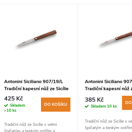
V
ý
p
s
p
Antonini Siciliano 907/19/L
Antonini Siciliano 90
Tradiční kapesní nůž ze Sicílie
Tradiční kapesní nůž z
r
425 Kč
385 Kč
DO
DO KOŠÍKU
Skladem
Skladem
10 ks
o
>10 ks
Tradiční nůž ze Sicílie s v
d
Tradiční nůž ze Sicílie s velmi
špičatým a tenkým ostřím
špičatým a tenkým ostřím a