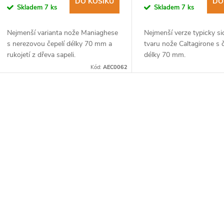
DO KOŠÍKU
DO
Skladem
7 ks
Skladem
7 ks
Nejmenší varianta nože Maniaghese
Nejmenší verze typicky si
s nerezovou čepelí délky 70 mm a
tvaru nože Caltagirone s č
rukojetí z dřeva sapeli.
délky 70 mm.
Kód:
AEC0062
O
v
á
d
a