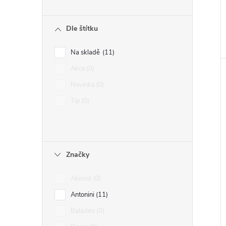
Dle štítku
Na skladě
11
Akce
0
Novinka
0
Tip
0
Značky
Akinod
0
Antonini
11
Baladeo
0