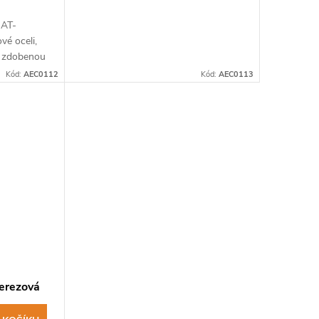
OAT-
vé oceli,
í zdobenou
né barvě.
Kód:
AEC0112
Kód:
AEC0113
nerezová
kotibé