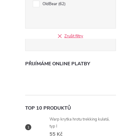
OldBear
62
Zrušit filtry
PŘIJÍMÁME ONLINE PLATBY
TOP 10 PRODUKTŮ
Warp krytka hrotu trekking kulatá,
typ I
55 Kč