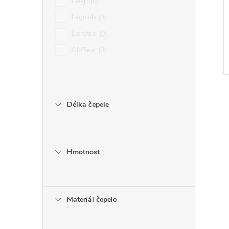
Deejo
0
Laguiole
0
Lionsteel
0
OldBear
0
Délka čepele
l
Hmotnost
Materiál čepele