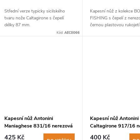
Střední verze typicky sicilského
Kapesní nůž z kolekce B
tvaru nože Caltagirone s čepelí
FISHING s čepelí z nerezo
délky 87 mm.
černou plastovou rukojet
emblémem kotvy ve stříbr
Kód:
AEC0066
Kapesní nůž Antonini
Kapesní nůž Antonini
Maniaghese 831/16 nerezová
Caltagirone 917/16 
čepel, rukojeť dřevo sapeli
čepel, rukojeť dřevo 
425 Kč
400 Kč