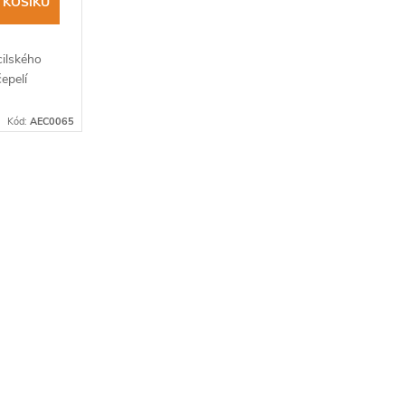
 KOŠÍKU
cilského
epelí
Kód:
AEC0065