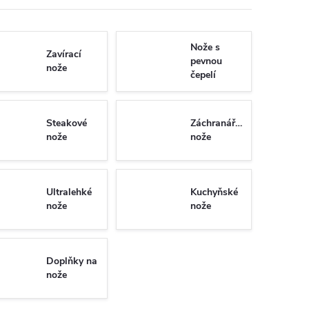
Nože s
Zavírací
pevnou
nože
čepelí
Steakové
Záchranářské
nože
nože
Ultralehké
Kuchyňské
nože
nože
Doplňky na
nože