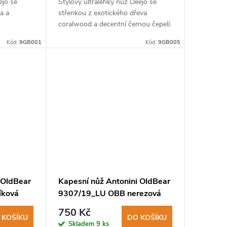
ejo se
Stylový ultralehký nůž Deejo se
a a
střenkou z exotického dřeva
coralwood a decentní černou čepelí.
Kód:
9GB001
Kód:
9GB005
 OldBear
Kapesní nůž Antonini OldBear
íková
9307/19_LU OBB nerezová
ký ořech
čepel, rukojeť olivové dřevo
750 Kč
 KOŠÍKU
DO KOŠÍKU
Skladem
9 ks