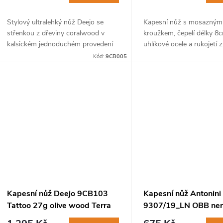
Stylový ultralehký nůž Deejo se
Kapesní nůž s mosazným
střenkou z dřeviny coralwood v
kroužkem, čepelí délky 8
kalsickém jednoduchém provedení
uhlíkové ocele a rukojetí 
bez tetování.
amerického ořechu. Součá
Kód:
9CB005
je i torx pro utahování a 
šroubu...
Kapesní nůž Deejo 9CB103
Kapesní nůž Antonini
Tattoo 27g olive wood Terra
9307/19_LN OBB ner
Incognita
čepel, rukojeť americ