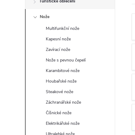
Turistické oblečení
t
Nože
r
Multifunkční nože
a
Kapesní nože
n
Zavírací nože
Nože s pevnou čepelí
n
Karambitové nože
í
Houbařské nože
Steakové nože
p
Záchranářské nože
a
Číšnické nože
n
Elektrikářské nože
Ultralehké nože