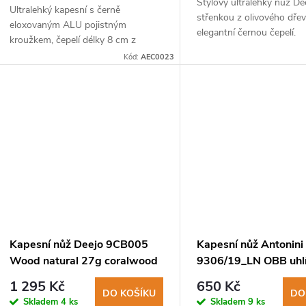
Stylový ultralehký nůž De
d
Ultralehký kapesní s černě
střenkou z olivového dřev
eloxovaným ALU pojistným
elegantní černou čepelí.
kroužkem, čepelí délky 8 cm z
u
nerezové ocele a rukojetí z černého
Kód:
AEC0023
topolového dřeva. Součástí balení je
k
i torx pro utahování a...
t
ů
Kapesní nůž Deejo 9CB005
Kapesní nůž Antonini
Wood natural 27g coralwood
9306/19_LN OBB uhl
čepel, rukojeť americ
1 295 Kč
650 Kč
DO KOŠÍKU
DO
Skladem
4 ks
Skladem
9 ks