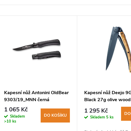
V
ý
p
s
p
Kapesní nůž Antonini OldBear
Kapesní nůž Deejo 
9303/19_MNN černá
Black 27g olive wood
r
nerezová čepel s PTFE,
1 065 Kč
1 295 Kč
rukojeť topol černá
DO
DO KOŠÍKU
Skladem
Skladem
5 ks
o
>10 ks