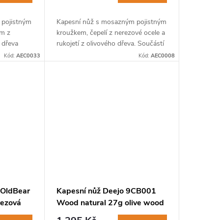
 pojistným
Kapesní nůž s mosazným pojistným
cm z
kroužkem, čepelí z nerezové ocele a
z dřeva
rukojetí z olivového dřeva. Součástí
stí balení
balení je i torx pro utahování a
Kód:
AEC0033
Kód:
AEC0008
povolování
povolování šroubu pro vyhovující...
 OldBear
Kapesní nůž Deejo 9CB001
ezová
Wood natural 27g olive wood
ký ořech