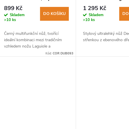
440, rukojeť stamina
wood
899 Kč
1 295 Kč
DO KOŠÍKU
DO
Skladem
Skladem
>10 ks
>10 ks
Černý multifunkční nůž, tvořící
Stylový ultralehký nůž De
ideální kombinaci mezi tradičním
střenkou z ebenového dře
vzhledem nožu Laguiole a
funkčností multifunkčních nožů.
Kód:
COR DUB093