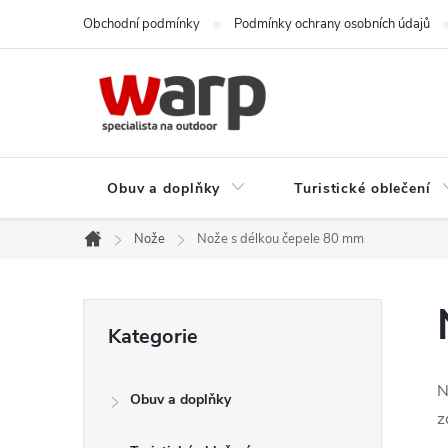
Přejít
Obchodní podmínky
Podmínky ochrany osobních údajů
na
obsah
Obuv a doplňky
Turistické oblečení
Nože
Nože s délkou čepele 80 mm
Domů
P
Přeskočit
Kategorie
kategorie
o
N
Obuv a doplňky
s
z