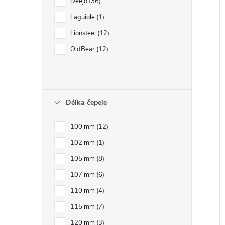
Deejo
36
Laguiole
1
Lionsteel
12
OldBear
12
Délka čepele
100 mm
12
102 mm
1
105 mm
8
107 mm
6
110 mm
4
115 mm
7
120 mm
3