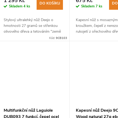
1 295 Kč
675 Kč
DO KOŠÍKU
DO
Skladem
4 ks
Skladem
7 ks
Stylový ultralehký nůž Deejo o
Kapesní nůž s mosazným
hmotnosti 27 gramů se střenkou
kroužkem, čepelí z nerezo
olivového dřeva a tetováním "země
rukojetí z ořechového dře
neznámá".
Součástí balení je i torx p
Kód:
9CB103
utahování a povolování šr
Multifunkční nůž Laguiole
Kapesní nůž Deejo 
DUB093 7 funkcí, čepel ocel
Wood natural 27g eb