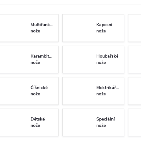
Multifunkční
Kapesní
nože
nože
Karambitové
Houbařské
nože
nože
Číšnické
Elektrikářské
nože
nože
Dětské
Speciální
nože
nože