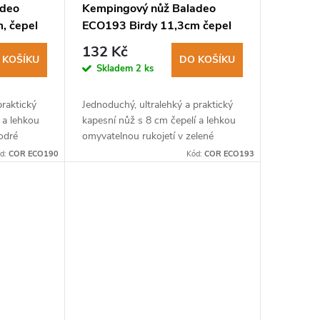
adeo
Kempingový nůž Baladeo
, čepel
ECO193 Birdy 11,3cm čepel
PP
ocel 2CR13, rukojeť PP
132 Kč
 KOŠÍKU
DO KOŠÍKU
Skladem
2 ks
praktický
Jednoduchý, ultralehký a praktický
 a lehkou
kapesní nůž s 8 cm čepelí a lehkou
odré
omyvatelnou rukojetí v zelené
barvě.
d:
COR ECO190
Kód:
COR ECO193