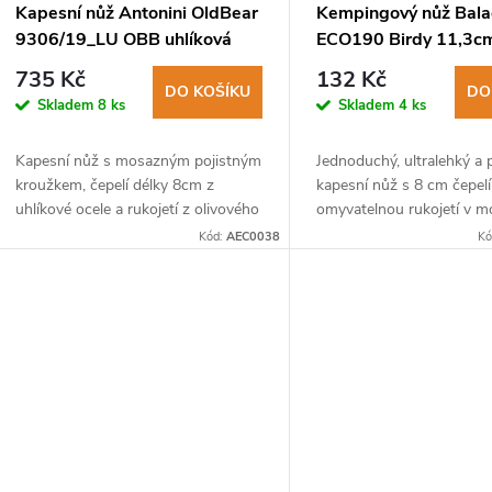
Kapesní nůž Antonini OldBear
Kempingový nůž Bal
9306/19_LU OBB uhlíková
ECO190 Birdy 11,3cm
čepel, rukojeť olivové dřevo
ocel 2CR13, rukojeť 
735 Kč
132 Kč
DO KOŠÍKU
DO
Skladem
8 ks
Skladem
4 ks
Kapesní nůž s mosazným pojistným
Jednoduchý, ultralehký a 
kroužkem, čepelí délky 8cm z
kapesní nůž s 8 cm čepelí
uhlíkové ocele a rukojetí z olivového
omyvatelnou rukojetí v m
dřeva.Součástí balení je i torx pro
barvě.
Kód:
AEC0038
Kó
utahování a povolování šroubu pro...