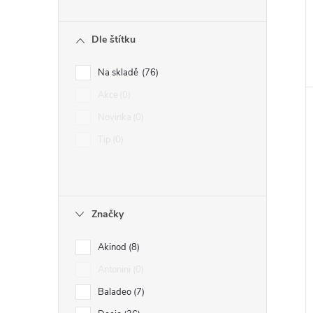
Dle štítku
Na skladě
76
Akce
0
Novinka
0
Tip
0
Značky
Akinod
8
Antonini
0
Baladeo
7