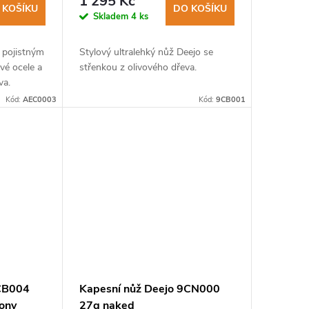
1 295 Kč
 KOŠÍKU
DO KOŠÍKU
Skladem
4 ks
 pojistným
Stylový ultralehký nůž Deejo se
vé ocele a
střenkou z olivového dřeva.
va.
ro
Kód:
AEC0003
Kód:
9CB001
oubu...
9CB004
Kapesní nůž Deejo 9CN000
ony
27g naked