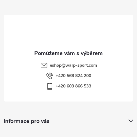
a
i
t
s
í
u
eshop
@
warp-sport.com
+420 568 824 200
+420 603 866 533
Informace pro vás