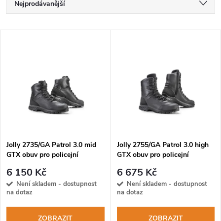
Ř
Nejprodávanější
a
Nejlevnější
V
Nejdražší
z
ý
Abecedně
e
p
n
i
í
s
p
Jolly 2735/GA Patrol 3.0 mid
Jolly 2755/GA Patrol 3.0 high
GTX obuv pro policejní
GTX obuv pro policejní
p
jednotky
jednotky
r
6 150 Kč
6 675 Kč
r
Není skladem - dostupnost
Není skladem - dostupnost
na dotaz
na dotaz
o
o
ZOBRAZIT
ZOBRAZIT