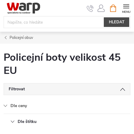
Přejít
NÁKUPNÍ
KOŠÍK
na
obsah
HLEDAT
Policejní obuv
Policejní boty velikost 45
EU
Filtrovat
Dle ceny
Dle štítku