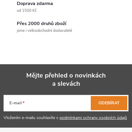
d
Doprava zdarma
a
od 1500 Kč
c
Přes 2000 druhů zboží
jsme i velkoobchodní dodavatelé
í
p
r
v
Mějte přehled o novinkách
k
a slevách
Z
y
á
E-mail
ODEBÍRAT
v
p
ý
Vložením e-mailu souhlasíte s
podmínkami ochrany osobních údajů
p