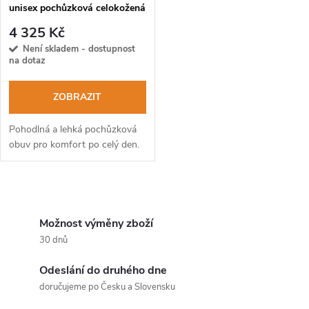
unisex pochůzková celokožená
obuv
4 325 Kč
Není skladem - dostupnost
na dotaz
ZOBRAZIT
Pohodlná a lehká pochůzková
obuv pro komfort po celý den.
O
v
Možnost výměny zboží
30 dnů
l
Odeslání do druhého dne
á
doručujeme po Česku a Slovensku