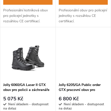
d
d
Profesionální kotníková obuv
Profesionální obuv pro policejní
u
pro policejní jednotky s
jednotky s rozsáhlou CE
u
rozsáhlou CE certifikací.
certifikací.
k
k
t
t
ů
ů
Jolly 6060/GA Laser II GTX
Jolly 6205/GA Public order
obuv pro policii a záchranáře
GTX pracovní obuv pro
záchranáře
5 075 Kč
6 800 Kč
Není skladem - dostupnost
Není skladem - dostupnost
na dotaz
na dotaz