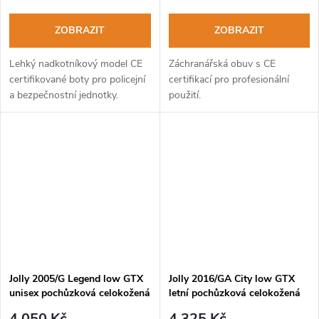
ZOBRAZIT
ZOBRAZIT
Lehký nadkotníkový model CE
Záchranářská obuv s CE
certifikované boty pro policejní
certifikací pro profesionální
a bezpečnostní jednotky.
použití.
Jolly 2005/G Legend low GTX
Jolly 2016/GA City low GTX
unisex pochůzková celokožená
letní pochůzková celokožená
obuv
obuv
4 050 Kč
4 325 Kč