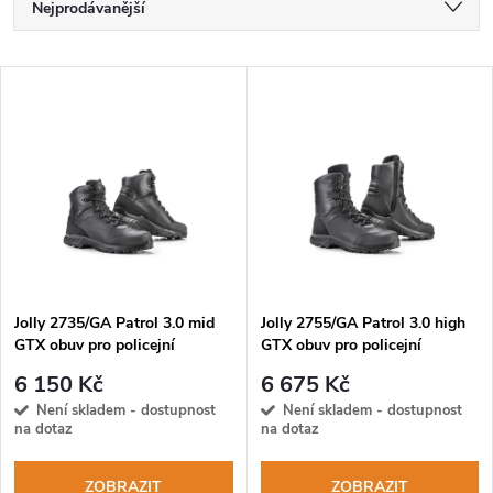
Ř
Nejprodávanější
a
Nejlevnější
V
Nejdražší
z
ý
Abecedně
e
p
n
i
í
s
p
Jolly 2735/GA Patrol 3.0 mid
Jolly 2755/GA Patrol 3.0 high
GTX obuv pro policejní
GTX obuv pro policejní
p
jednotky
jednotky
r
6 150 Kč
6 675 Kč
r
Není skladem - dostupnost
Není skladem - dostupnost
na dotaz
na dotaz
o
o
ZOBRAZIT
ZOBRAZIT