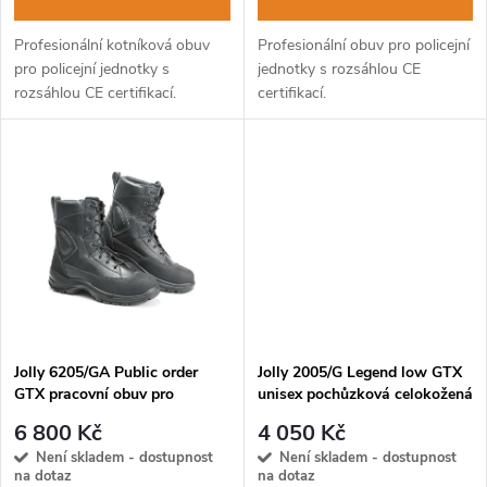
d
d
Profesionální kotníková obuv
Profesionální obuv pro policejní
u
pro policejní jednotky s
jednotky s rozsáhlou CE
u
rozsáhlou CE certifikací.
certifikací.
k
k
t
t
ů
ů
Jolly 6205/GA Public order
Jolly 2005/G Legend low GTX
GTX pracovní obuv pro
unisex pochůzková celokožená
záchranáře
obuv
6 800 Kč
4 050 Kč
Není skladem - dostupnost
Není skladem - dostupnost
na dotaz
na dotaz