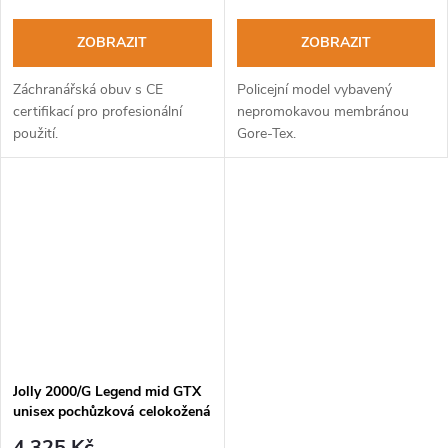
ZOBRAZIT
ZOBRAZIT
Záchranářská obuv s CE
Policejní model vybavený
certifikací pro profesionální
nepromokavou membránou
použití.
Gore-Tex.
Jolly 2000/G Legend mid GTX
unisex pochůzková celokožená
obuv
4 325 Kč