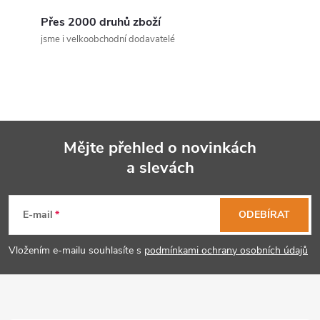
c
Přes 2000 druhů zboží
jsme i velkoobchodní dodavatelé
í
p
r
v
Mějte přehled o novinkách
k
a slevách
Z
y
á
E-mail
ODEBÍRAT
v
p
ý
Vložením e-mailu souhlasíte s
podmínkami ochrany osobních údajů
p
a
i