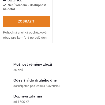
Není skladem - dostupnost
na dotaz
ZOBRAZIT
Pohodlná a lehká pochůzková
obuv pro komfort po celý den.
O
v
Možnost výměny zboží
30 dnů
l
Odeslání do druhého dne
á
doručujeme po Česku a Slovensku
d
Doprava zdarma
a
od 1500 Kč