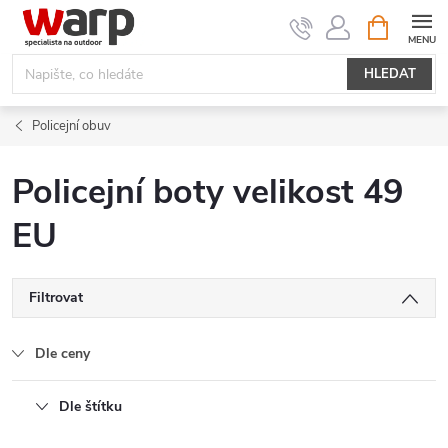
Přejít
NÁKUPNÍ
KOŠÍK
na
obsah
HLEDAT
Policejní obuv
Policejní boty velikost 49
EU
Filtrovat
Dle ceny
Dle štítku