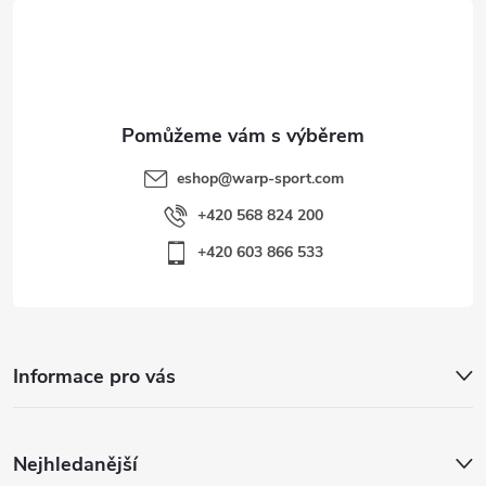
t
s
í
u
eshop
@
warp-sport.com
+420 568 824 200
+420 603 866 533
Informace pro vás
Nejhledanější