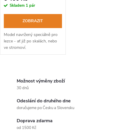
r
r
Skladem
1 pár
o
o
ZOBRAZIT
d
d
Model navržený speciálně pro
u
lezce - ať již po skalách, nebo
ve stromoví.
u
k
k
O
t
t
v
Možnost výměny zboží
ů
30 dnů
ů
l
Odeslání do druhého dne
á
doručujeme po Česku a Slovensku
d
Doprava zdarma
a
od 1500 Kč