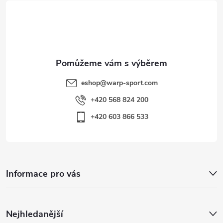
t
s
í
u
eshop
@
warp-sport.com
+420 568 824 200
+420 603 866 533
Informace pro vás
Nejhledanější