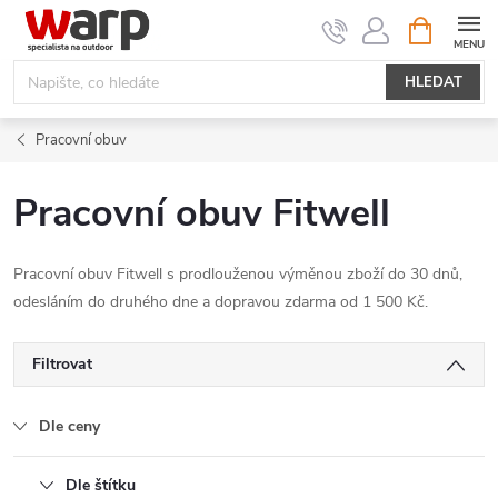
Přejít
NÁKUPNÍ
KOŠÍK
na
obsah
HLEDAT
Pracovní obuv
Pracovní obuv Fitwell
Pracovní obuv Fitwell s prodlouženou výměnou zboží do 30 dnů,
odesláním do druhého dne a dopravou zdarma od 1 500 Kč.
Filtrovat
Dle ceny
Dle štítku