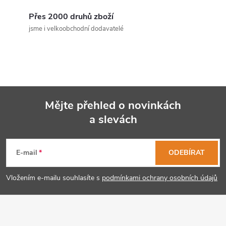
c
Přes 2000 druhů zboží
jsme i velkoobchodní dodavatelé
í
p
r
v
Mějte přehled o novinkách
k
a slevách
Z
y
á
E-mail
ODEBÍRAT
v
p
ý
Vložením e-mailu souhlasíte s
podmínkami ochrany osobních údajů
p
a
i