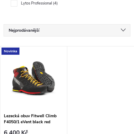
Lytos Professional
4
Ř
Nejprodávanější
a
Nejlevnější
V
Novinka
Nejdražší
z
ý
Abecedně
e
p
n
i
í
s
p
Lezecká obuv Fitwell Climb
F4050/1 eVent black red
p
yellow
6 400 Kč