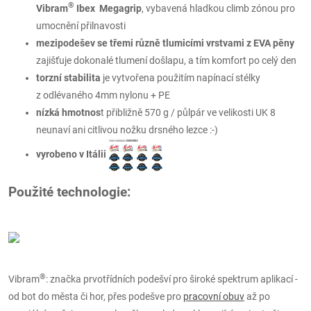
®
Vibram
Ibex Megagrip
, vybavená hladkou climb zónou pro
umocnění přilnavosti
mezipodešev se třemi různě tlumicími vrstvami z EVA pěny
zajišťuje dokonalé tlumení došlapu, a tím komfort po celý den
torzní stabilita
je vytvořena použitím napínací stélky
z odlévaného
4mm nylonu + PE
nízká hmotnos
t přibližně 570 g / půlpár ve velikosti UK 8
neunaví ani citlivou nožku drsného lezce :-)
vyrobeno v Itálii
Použité technologie:
®
Vibram
: značka prvotřídních podešví pro široké spektrum aplikací -
od bot do města či hor, přes podešve pro
pracovní obuv
až po