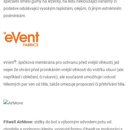
speciální směsi gumy na lezečky, na ledu neklouzající varianty či
podešve odolávající vysokým teplotám, olejům, či jiným extrémním
podmínkám.
®
eVent
: špičková membrána pro ochranu před vnější vlhkostí, jež
nejen že chrání před pronikáním vnější vlhkosti do vnitřku obuvi (ale
například i oblečení, či rukavic), ale současně umožňuje i odvod
tělesných par ven od těla, takže omezuje propocení či přehřívání těla.
Fitwell AirMove:
stélky do bot s výborným odvodem potu od
chodidla a podporou klenby, vyvinuté firmou Fitwell ve spolupráci s