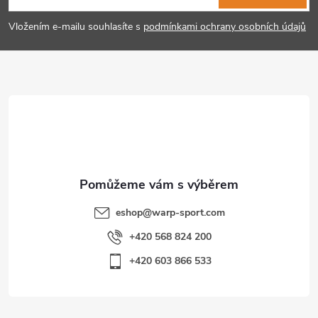
p
Vložením e-mailu souhlasíte s
podmínkami ochrany osobních údajů
a
t
í
eshop
@
warp-sport.com
+420 568 824 200
+420 603 866 533