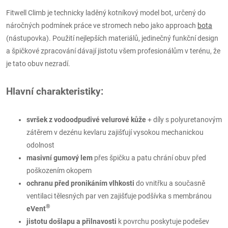
Fitwell Climb je technicky laděný kotníkový model bot, určený do
náročných podmínek práce ve stromech nebo jako approach
bota
(nástupovka). Použití nejlepších materiálů, jedinečný funkční design
a špičkové zpracování dávají jistotu všem profesionálům v terénu, že
je tato obuv nezradí.
Hlavní charakteristiky:
svršek z vodoodpudivé velurové kůže
+ díly s polyuretanovým
zátěrem v dezénu kevlaru zajišťují vysokou mechanickou
odolnost
masivní gumový lem
přes špičku a patu chrání obuv před
poškozením okopem
ochranu před pronikáním vlhkosti
do vnitřku a současně
ventilaci tělesných par ven zajišťuje podšívka s membránou
®
eVent
jistotu došlapu a přilnavosti
k povrchu poskytuje podešev