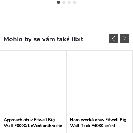
Approach obuv Fitwell Big
Horolezecká obuv Fitwell Big
Wall F6000/1 eVent anthracite
Wall Rock F4030 eVent
yellow red
anthracite-red