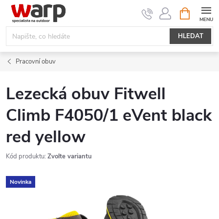
Přejít
NÁKUPNÍ
KOŠÍK
na
obsah
HLEDAT
Pracovní obuv
Lezecká obuv Fitwell
Climb F4050/1 eVent black
red yellow
Kód produktu:
Zvolte variantu
Novinka