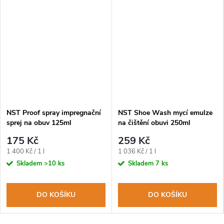
NST Proof spray impregnační
NST Shoe Wash mycí emulze
sprej na obuv 125ml
na čištění obuvi 250ml
175 Kč
259 Kč
Měrná
Měrná
1 400 Kč / 1 l
1 036 Kč / 1 l
cena:
cena:
Skladem
>10 ks
Skladem
7 ks
DO KOŠÍKU
DO KOŠÍKU