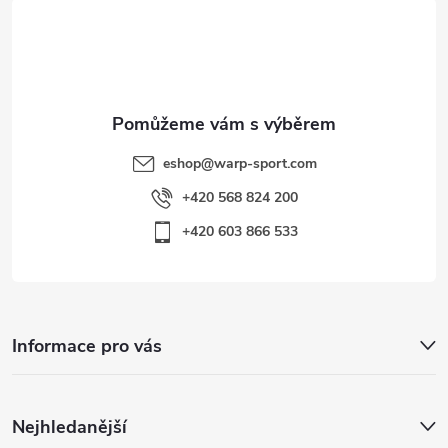
t
s
í
u
eshop
@
warp-sport.com
+420 568 824 200
+420 603 866 533
Informace pro vás
Nejhledanější