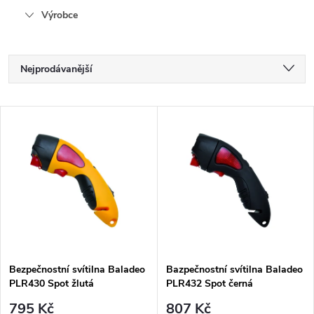
Výrobce
Ř
Nejprodávanější
a
Nejlevnější
V
Nejdražší
z
ý
Abecedně
e
p
n
i
í
s
p
Bezpečnostní svítilna Baladeo
Bazpečnostní svítilna Baladeo
PLR430 Spot žlutá
PLR432 Spot černá
p
795 Kč
807 Kč