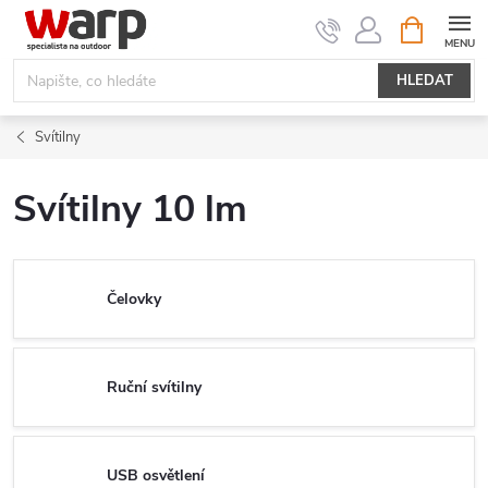
Přejít
NÁKUPNÍ
KOŠÍK
na
obsah
HLEDAT
Svítilny
Svítilny 10 lm
Čelovky
Ruční svítilny
USB osvětlení