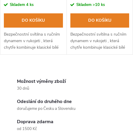
r
r
Skladem
4 ks
Skladem
>10 ks
o
o
DO KOŠÍKU
DO KOŠÍKU
d
d
Bezpečnostní svítilna s ručním
Bezpečnostní svítilna s ručním
u
dynamem v rukojeti , která
dynamem v rukojeti , která
chytře kombinuje klasické bílé
chytře kombinuje klasické bílé
u
světlo, výstražné červené
světlo, výstražné červené
k
světlo, přeřezávač
světlo, přeřezávač
k
bezpečnostních pásů a silný...
bezpečnostních pásů a silný...
O
t
t
v
Možnost výměny zboží
ů
30 dnů
ů
l
Odeslání do druhého dne
á
doručujeme po Česku a Slovensku
d
Doprava zdarma
a
od 1500 Kč