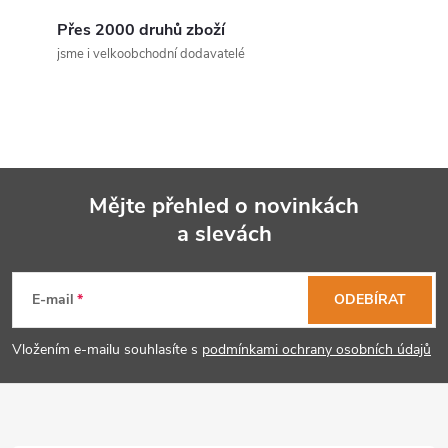
c
Přes 2000 druhů zboží
jsme i velkoobchodní dodavatelé
í
p
r
v
Mějte přehled o novinkách
k
a slevách
Z
y
á
E-mail
ODEBÍRAT
v
p
ý
Vložením e-mailu souhlasíte s
podmínkami ochrany osobních údajů
p
a
i