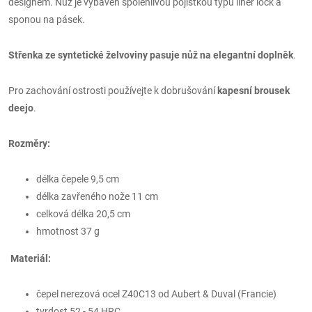
designem. Nůž je vybaven spolehlivou pojistkou typu liner lock a
sponou na pásek.
Střenka ze syntetické želvoviny pasuje nůž na elegantní doplněk
.
Pro zachování ostrosti používejte k dobrušování
kapesní brousek
deejo
.
Rozměry:
délka čepele 9,5 cm
délka zavřeného nože 11 cm
celková délka 20,5 cm
hmotnost 37 g
Materiál:
čepel nerezová ocel Z40C13 od Aubert & Duval (Francie)
tvrdost 52 - 54 HRC