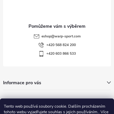
í
eshop
@
warp-sport.com
+420 568 824 200
+420 603 866 533
Informace pro vás
Nejhledanější
Tento web používá soubory cookie. Dalším procházením
tohoto webu vyjadřujete souhlas s jejich používáním.. Více