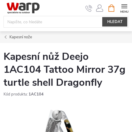
Přejít
NÁKUPNÍ
KOŠÍK
na
obsah
HLEDAT
Kapesní nože
Kapesní nůž Deejo
1AC104 Tattoo Mirror 37g
turtle shell Dragonfly
Kód produktu:
1AC104