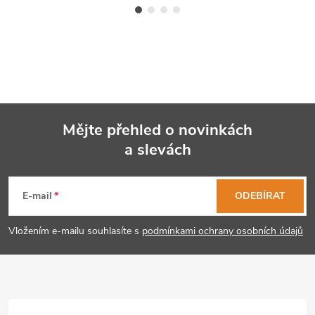
Mějte přehled o novinkách
a slevách
Z
á
E-mail
ODEBÍRAT
p
Vložením e-mailu souhlasíte s
podmínkami ochrany osobních údajů
a
t