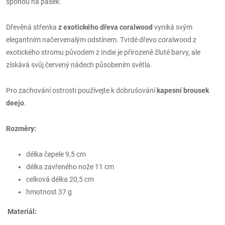
sponou na pásek.
Dřevěná střenka
z exotického dřeva coralwood
vyniká svým
elegantním načervenalým odstínem. Tvrdé dřevo coralwood z
exotického stromu původem z Indie je přirozeně žluté barvy, ale
získává svůj červený nádech působením světla.
Pro zachování ostrosti používejte k dobrušování
kapesní brousek
deejo
.
Rozměry:
délka čepele 9,5 cm
délka zavřeného nože 11 cm
celková délka 20,5 cm
hmotnost 37 g
Materiál: