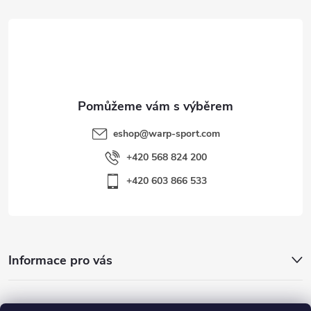
t
í
eshop
@
warp-sport.com
+420 568 824 200
+420 603 866 533
Informace pro vás