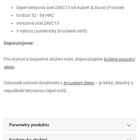
čepel nerezová ocel Z40C13 od Aubert & Duval (Francie)
tvrdost 52 - 54 HRC
nerezová ocel Z40C13
V výbrus (symetricky broušené ostří)
Doporučujeme:
Pro stylové a bezpečné uložení nože, doporučujeme
kožené pouzdro
deejo
.
Dokonalé ostrosti dosáhnete s
brouskem Deejo
– je lehký, skladný a
nepoškodí tetovanou čepel nožů.
Parametry produktu
Soubory ke stažení