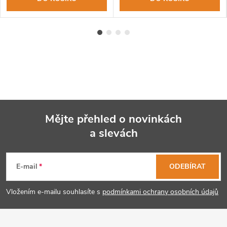
Mějte přehled o novinkách
a slevách
Z
á
E-mail
ODEBÍRAT
p
Vložením e-mailu souhlasíte s
podmínkami ochrany osobních údajů
a