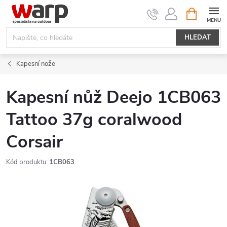
Přejít
NÁKUPNÍ
KOŠÍK
na
obsah
HLEDAT
Kapesní nože
Kapesní nůž Deejo 1CB063
Tattoo 37g coralwood
Corsair
Kód produktu:
1CB063