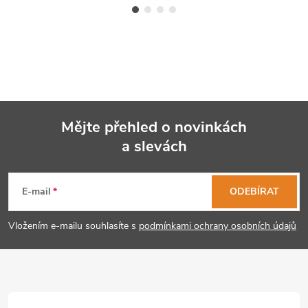
Mějte přehled o novinkách
a slevách
Z
á
E-mail
ODEBÍRAT
p
Vložením e-mailu souhlasíte s
podmínkami ochrany osobních údajů
a
t