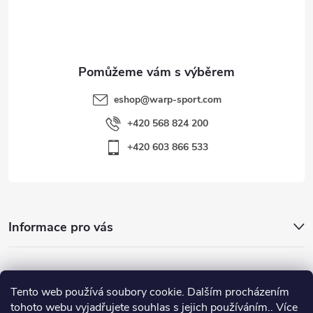
í
eshop
@
warp-sport.com
+420 568 824 200
+420 603 866 533
Informace pro vás
Nejhledanější
Tento web používá soubory cookie. Dalším procházením
tohoto webu vyjadřujete souhlas s jejich používáním.. Více