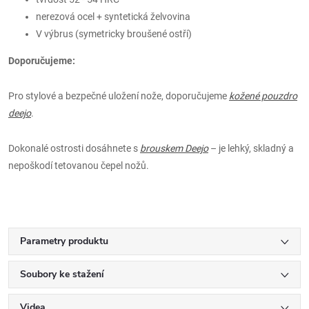
nerezová ocel + syntetická želvovina
V výbrus (symetricky broušené ostří)
Doporučujeme:
Pro stylové a bezpečné uložení nože, doporučujeme
kožené pouzdro
deejo
.
Dokonalé ostrosti dosáhnete s
brouskem Deejo
– je lehký, skladný a
nepoškodí tetovanou čepel nožů.
Parametry produktu
Soubory ke stažení
Videa