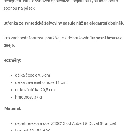
designem. Nůž je vybaven spolehlivou pojistkou typu liner lock a
sponou na pásek.
Střenka ze syntetické želvoviny pasuje nůž na elegantní doplněk
.
Pro zachování ostrosti používejte k dobrušování
kapesní brousek
deejo
.
Rozměry:
délka čepele 9,5 cm
délka zavřeného nože 11 cm
celková délka 20,5 cm
hmotnost 37 g
Materiál:
čepel nerezová ocel Z40C13 od Aubert & Duval (Francie)
tvrdost 52 - 54 HRC