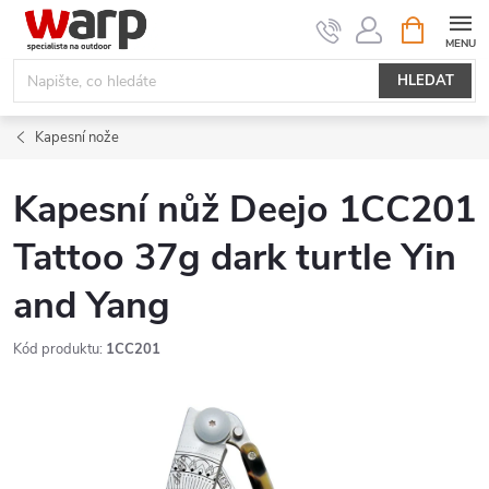
Přejít
NÁKUPNÍ
KOŠÍK
na
obsah
HLEDAT
Kapesní nože
Kapesní nůž Deejo 1CC201
Tattoo 37g dark turtle Yin
and Yang
Kód produktu:
1CC201