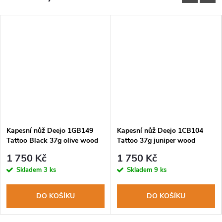
Kapesní nůž Deejo 1GB149
Kapesní nůž Deejo 1CB104
Tattoo Black 37g olive wood
Tattoo 37g juniper wood
Yin & Yang
Mandala
1 750 Kč
1 750 Kč
Skladem
3 ks
Skladem
9 ks
DO KOŠÍKU
DO KOŠÍKU