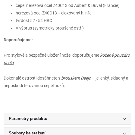
čepel nerezová ocel Z40C13 od Aubert & Duval (Francie)
nerezová ocel Z40C13 + eloxovaný hliník
tvrdost 52 - 54 HRC
V výbrus (symetricky broušené ostří)
Doporučujeme:
Pro stylové a bezpečné uložení nože, doporučujeme
kožené pouzdro
deejo
.
Dokonalé ostrosti dosáhnete s
brouskem Deejo
– je lehký, skladný a
nepoškodí tetovanou čepel nožů.
Parametry produktu
Soubory ke stažení