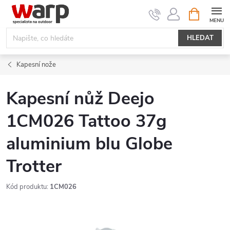
Přejít
NÁKUPNÍ
KOŠÍK
na
obsah
HLEDAT
Kapesní nože
Kapesní nůž Deejo
1CM026 Tattoo 37g
aluminium blu Globe
Trotter
Kód produktu:
1CM026