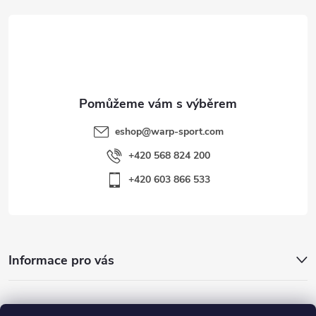
t
í
eshop
@
warp-sport.com
+420 568 824 200
+420 603 866 533
Informace pro vás