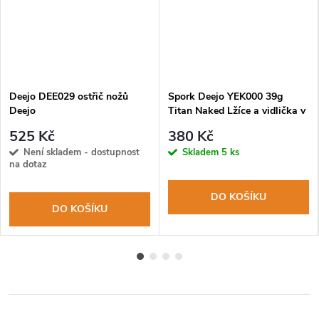
Deejo DEE029 ostřič nožů
Spork Deejo YEK000 39g
Deejo
Titan Naked Lžíce a vidlička v
jednom
525 Kč
380 Kč
Není skladem - dostupnost
Skladem
5 ks
na dotaz
DO KOŠÍKU
DO KOŠÍKU