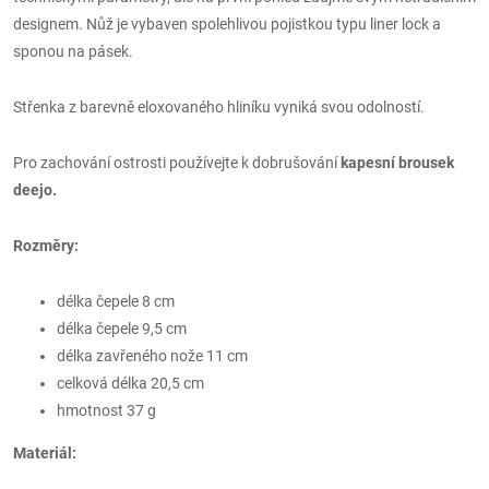
designem. Nůž je vybaven spolehlivou pojistkou typu liner lock a
sponou na pásek.
Střenka z barevně eloxovaného hliníku vyniká svou odolností.
Pro zachování ostrosti používejte k dobrušování
kapesní brousek
deejo
.
Rozměry:
délka čepele 8 cm
délka čepele 9,5 cm
délka zavřeného nože 11 cm
celková délka 20,5 cm
hmotnost 37 g
Materiál: