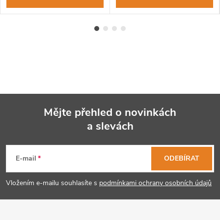
Mějte přehled o novinkách
a slevách
Z
á
E-mail
ODEBÍRAT
p
Vložením e-mailu souhlasíte s
podmínkami ochrany osobních údajů
a