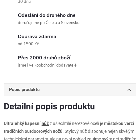
30 dnů
Odeslání do druhého dne
doručujeme po Česku a Slovensku
Doprava zdarma
od 1500 Kč
Přes 2000 druhů zboží
jsme i velkoobchodní dodavatelé
Popis produktu
Detailní popis produktu
Ultralehký kapesní
nůž
z ušlechtilé nerezové oceli je
městskou verzí
tradičních outdoorových nožů
. Stylový nůž disponuje nejen skvělými
technickými parametry, ale na první pohled zaujme svým netradičním