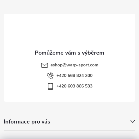
t
í
eshop
@
warp-sport.com
+420 568 824 200
+420 603 866 533
Informace pro vás