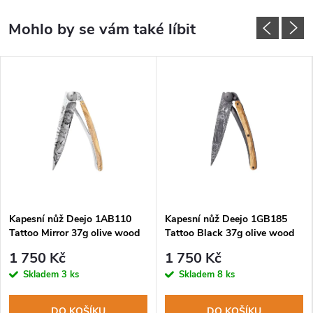
MA
Kapesní nůž Deejo 1AB110
Kapesní nůž Deejo 1GB185
Tattoo Mirror 37g olive wood
Tattoo Black 37g olive wood
Jesus
Virgo
1 750 Kč
1 750 Kč
Skladem
3 ks
Skladem
8 ks
DO KOŠÍKU
DO KOŠÍKU