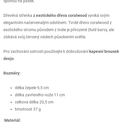
sponou na pásek.
Dřevěná střenka
z exotického dřeva coralwood
vyniká svým
elegantním načervenalým odstínem. Tvrdé dřevo coralwood z
exotického stromu původem z Indie je přirozeně žluté barvy, ale
získává svůj červený nádech působením světla.
Pro zachování ostrosti používejte k dobrušování
kapesní brousek
deejo
.
Rozměry:
délka čepele 9,5 cm
délka zavřeného nože 11 cm
celková délka 20,5 cm
hmotnost 37 g
Materiál: