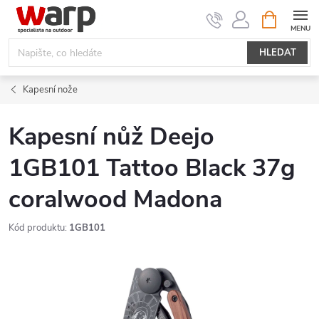
Přejít
NÁKUPNÍ
KOŠÍK
na
obsah
HLEDAT
Kapesní nože
Kapesní nůž Deejo
1GB101 Tattoo Black 37g
coralwood Madona
Kód produktu:
1GB101