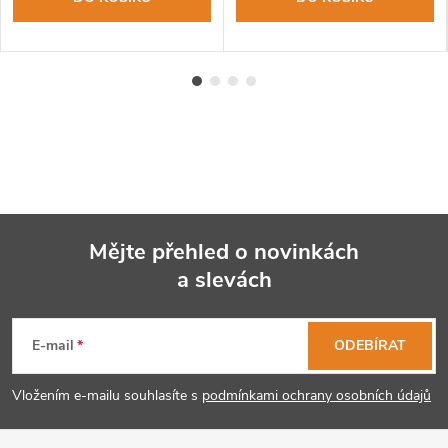
Mějte přehled o novinkách
a slevách
Z
á
E-mail
ODEBÍRAT
p
Vložením e-mailu souhlasíte s
podmínkami ochrany osobních údajů
a