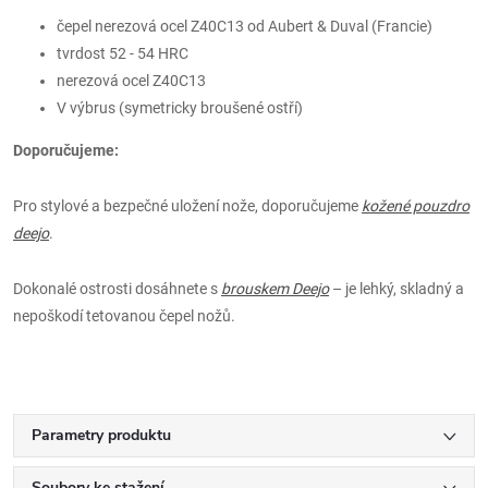
čepel nerezová ocel Z40C13 od Aubert & Duval (Francie)
tvrdost 52 - 54 HRC
nerezová ocel Z40C13
V výbrus (symetricky broušené ostří)
Doporučujeme:
Pro stylové a bezpečné uložení nože, doporučujeme
kožené pouzdro
deejo
.
Dokonalé ostrosti dosáhnete s
brouskem Deejo
– je lehký, skladný a
nepoškodí tetovanou čepel nožů.
Parametry produktu
Soubory ke stažení